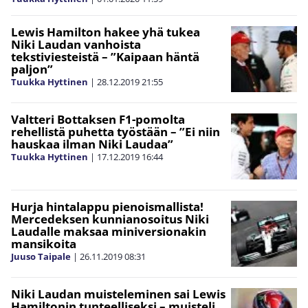
Lewis Hamilton hakee yhä tukea
Niki Laudan vanhoista
tekstiviesteistä – ”Kaipaan häntä
paljon”
Tuukka Hyttinen
|
28.12.2019
21:55
Valtteri Bottaksen F1-pomolta
rehellistä puhetta työstään – ”Ei niin
hauskaa ilman Niki Laudaa”
Tuukka Hyttinen
|
17.12.2019
16:44
Hurja hintalappu pienoismallista!
Mercedeksen kunnianosoitus Niki
Laudalle maksaa miniversionakin
mansikoita
Juuso Taipale
|
26.11.2019
08:31
Niki Laudan muisteleminen sai Lewis
Hamiltonin tunteelliseksi – muisteli