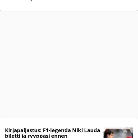
Kirjapaljastus: F1-legenda Niki Lauda
biletti ja ryyppäsi ennen