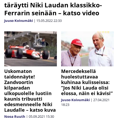
täräytti Niki Laudan klassikko-
Ferrarin seinään – katso video
Juuso Koivumäki
|
15.05.2022
22:33
Uskomaton
Mercedeksellä
taidonnäyte!
huolestuttavaa
Zandvoortin
kuhinaa kulisseissa:
kilparadan
”Jos Niki Lauda olisi
ulkopuolelle luotiin
elossa, näin ei kävisi”
kaunis tribuutti
Juuso Koivumäki
|
27.04.2021
edesmenneelle Niki
18:23
Laudalle – katso kuva
Nooa Ruuth
|
05.09.2021
15:30