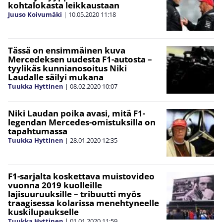
kohtalokasta leikkaustaan
Juuso Koivumäki
|
10.05.2020
11:18
Tässä on ensimmäinen kuva
Mercedeksen uudesta F1-autosta –
tyylikäs kunnianosoitus Niki
Laudalle säilyi mukana
Tuukka Hyttinen
|
08.02.2020
10:07
Niki Laudan poika avasi, mitä F1-
legendan Mercedes-omistuksilla on
tapahtumassa
Tuukka Hyttinen
|
28.01.2020
12:35
F1-sarjalta koskettava muistovideo
vuonna 2019 kuolleille
lajisuuruuksille – tribuutti myös
traagisessa kolarissa menehtyneelle
kuskilupaukselle
Tuukka Hyttinen
|
01.01.2020
11:59