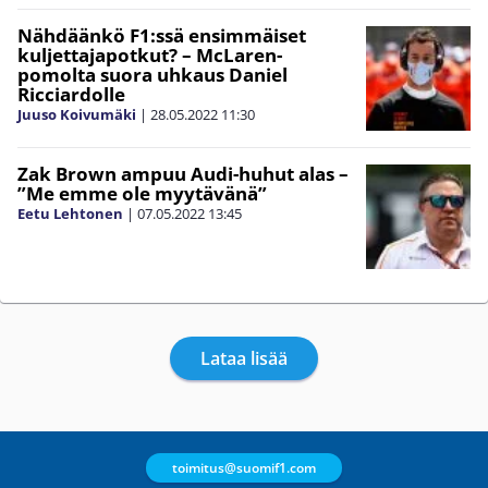
Nähdäänkö F1:ssä ensimmäiset
kuljettajapotkut? – McLaren-
pomolta suora uhkaus Daniel
Ricciardolle
Juuso Koivumäki
|
28.05.2022
11:30
Zak Brown ampuu Audi-huhut alas –
”Me emme ole myytävänä”
Eetu Lehtonen
|
07.05.2022
13:45
Lataa lisää
toimitus@suomif1.com