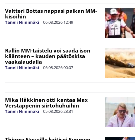
Valtteri Bottas nappasi paikan MM-
kisoihin
Taneli Niinimäki
|
06.08.2026
12:49
Rallin MM-taistelu voi saada ison
käänteen – kauden päätöskisa
vaakalaudalla
Taneli Niinimäki
|
06.08.2026
00:07
Mika Häkkinen otti kantaa Max
Verstappenin siirtohuhuihin
Taneli Niinimäki
|
05.08.2026
23:31
Thierry Neuville kritisoi Suomen