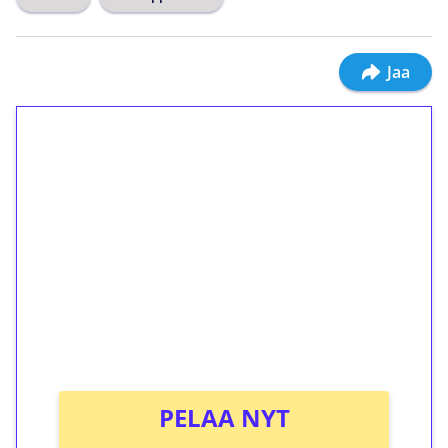
Jaa
1€ = 10€ arvosta
ilmaiskierroksia ilman
kierrätystä!
Talleta 1€
Saat heti 50 ilmaiskierrosta Tuohi 1000 -
peliin (arvo 0,20€ per kierros)!
Ei kierrätysvaatimusta!
PELAA NYT