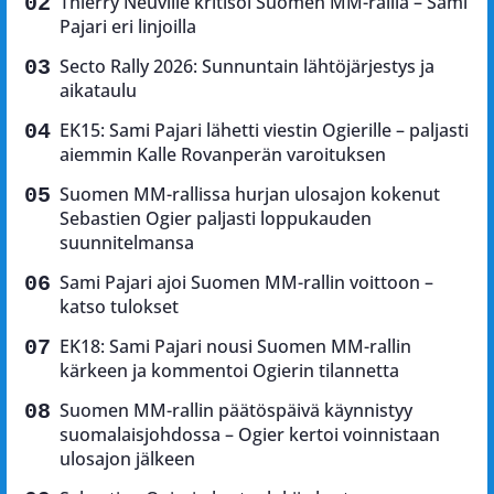
Thierry Neuville kritisoi Suomen MM-rallia – Sami
Pajari eri linjoilla
Secto Rally 2026: Sunnuntain lähtöjärjestys ja
aikataulu
EK15: Sami Pajari lähetti viestin Ogierille – paljasti
aiemmin Kalle Rovanperän varoituksen
Suomen MM-rallissa hurjan ulosajon kokenut
Sebastien Ogier paljasti loppukauden
suunnitelmansa
Sami Pajari ajoi Suomen MM-rallin voittoon –
katso tulokset
EK18: Sami Pajari nousi Suomen MM-rallin
kärkeen ja kommentoi Ogierin tilannetta
Suomen MM-rallin päätöspäivä käynnistyy
suomalaisjohdossa – Ogier kertoi voinnistaan
ulosajon jälkeen