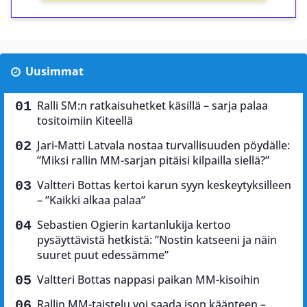
Uusimmat
Ralli SM:n ratkaisuhetket käsillä – sarja palaa
tositoimiin Kiteellä
Jari-Matti Latvala nostaa turvallisuuden pöydälle:
”Miksi rallin MM-sarjan pitäisi kilpailla siellä?”
Valtteri Bottas kertoi karun syyn keskeytyksilleen
– ”Kaikki alkaa palaa”
Sebastien Ogierin kartanlukija kertoo
pysäyttävistä hetkistä: ”Nostin katseeni ja näin
suuret puut edessämme”
Valtteri Bottas nappasi paikan MM-kisoihin
Rallin MM-taistelu voi saada ison käänteen –