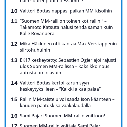
näin suuret puut edessämme”
Valtteri Bottas nappasi paikan MM-kisoihin
”Suomen MM-ralli on toinen kotirallini” –
Takamoto Katsuta halusi tehdä saman kuin
Kalle Rovanperä
Mika Häkkinen otti kantaa Max Verstappenin
siirtohuhuihin
EK17 keskeytetty: Sebastien Ogier ajoi rajusti
ulos Suomen MM-rallissa – kaksikko nousi
autosta omin avuin
Valtteri Bottas kertoi karun syyn
keskeytyksilleen – ”Kaikki alkaa palaa”
Rallin MM-taistelu voi saada ison käänteen –
kauden päätöskisa vaakalaudalla
Sami Pajari Suomen MM-rallin voittoon!
Suomen MM-rallin voittaja Sami Pajari