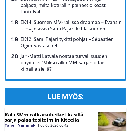
paljasti, miltä kotirallin paineet oikeasti
tuntuivat
EK14: Suomen MM-rallissa draamaa – Evansin
ulosajo avasi Sami Pajarille tilaisuuden
EK12: Sami Pajari tykitti pohjat – Sébastien
Ogier vastasi heti
Jari-Matti Latvala nostaa turvallisuuden
pöydälle: ”Miksi rallin MM-sarjan pitäisi
kilpailla siellä?”
LUE MYÖS:
Ralli SM:n ratkaisuhetket käsillä –
sarja palaa tositoimiin Kiteellä
Taneli Niinimäki
|
08.08.2026
00:42