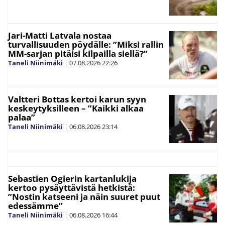
Jari-Matti Latvala nostaa
turvallisuuden pöydälle: ”Miksi rallin
MM-sarjan pitäisi kilpailla siellä?”
Taneli Niinimäki
|
07.08.2026
22:26
Valtteri Bottas kertoi karun syyn
keskeytyksilleen – ”Kaikki alkaa
palaa”
Taneli Niinimäki
|
06.08.2026
23:14
Sebastien Ogierin kartanlukija
kertoo pysäyttävistä hetkistä:
”Nostin katseeni ja näin suuret puut
edessämme”
Taneli Niinimäki
|
06.08.2026
16:44