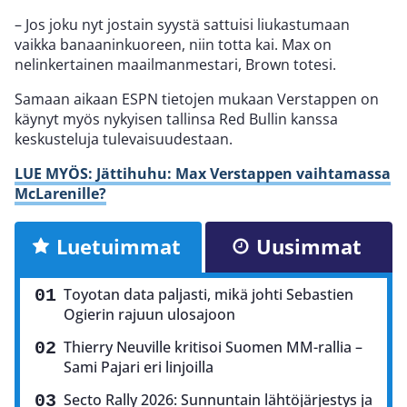
– Jos joku nyt jostain syystä sattuisi liukastumaan
vaikka banaaninkuoreen, niin totta kai. Max on
nelinkertainen maailmanmestari, Brown totesi.
Samaan aikaan ESPN tietojen mukaan Verstappen on
käynyt myös nykyisen tallinsa Red Bullin kanssa
keskusteluja tulevaisuudestaan.
LUE MYÖS: Jättihuhu: Max Verstappen vaihtamassa
McLarenille?
Luetuimmat
Uusimmat
Toyotan data paljasti, mikä johti Sebastien
Ogierin rajuun ulosajoon
Thierry Neuville kritisoi Suomen MM-rallia –
Sami Pajari eri linjoilla
Secto Rally 2026: Sunnuntain lähtöjärjestys ja