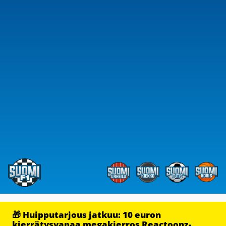
🎁 Huipputarjous jatkuu: 10 euron
kierrätysvapaa megakierros Reactoonz-