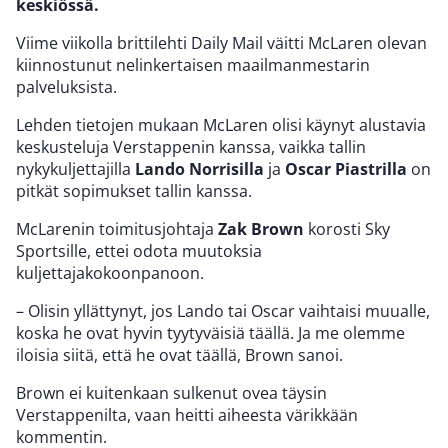
keskiössä.
Viime viikolla brittilehti Daily Mail väitti McLaren olevan
kiinnostunut nelinkertaisen maailmanmestarin
palveluksista.
Lehden tietojen mukaan McLaren olisi käynyt alustavia
keskusteluja Verstappenin kanssa, vaikka tallin
nykykuljettajilla
Lando Norrisilla
ja
Oscar Piastrilla
on
pitkät sopimukset tallin kanssa.
McLarenin toimitusjohtaja
Zak Brown
korosti Sky
Sportsille, ettei odota muutoksia
kuljettajakokoonpanoon.
– Olisin yllättynyt, jos Lando tai Oscar vaihtaisi muualle,
koska he ovat hyvin tyytyväisiä täällä. Ja me olemme
iloisia siitä, että he ovat täällä, Brown sanoi.
Brown ei kuitenkaan sulkenut ovea täysin
Verstappenilta, vaan heitti aiheesta värikkään
kommentin.