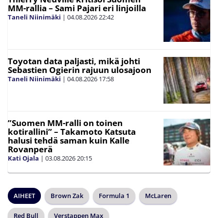
MM-rallia – Sami Pajari eri linjoilla
Taneli Niinimäki
|
04.08.2026
22:42
Toyotan data paljasti, mikä johti
Sebastien Ogierin rajuun ulosajoon
Taneli Niinimäki
|
04.08.2026
17:58
”Suomen MM-ralli on toinen
kotirallini” – Takamoto Katsuta
halusi tehdä saman kuin Kalle
Rovanperä
Kati Ojala
|
03.08.2026
20:15
AIHEET
Brown Zak
Formula 1
McLaren
Red Bull
Verstappen Max