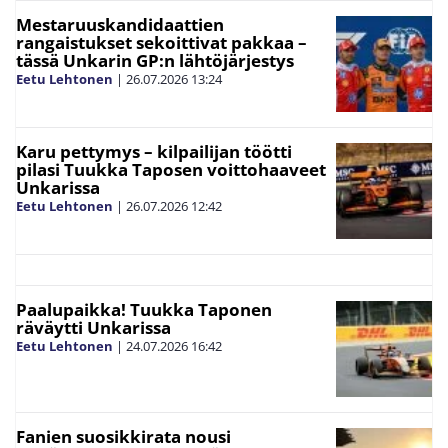
Mestaruuskandidaattien
rangaistukset sekoittivat pakkaa –
tässä Unkarin GP:n lähtöjärjestys
Eetu Lehtonen
|
26.07.2026
13:24
Karu pettymys – kilpailijan töötti
pilasi Tuukka Taposen voittohaaveet
Unkarissa
Eetu Lehtonen
|
26.07.2026
12:42
Paalupaikka! Tuukka Taponen
räväytti Unkarissa
Eetu Lehtonen
|
24.07.2026
16:42
Fanien suosikkirata nousi