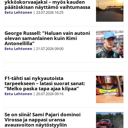
ykköskorvaajaksi – myös kauden
päätöskisan näyttämö vaihtumassa
Eetu Lehtonen
|
23.07.2026
16:25
George Russell: ”Haluan vain autoni
olevan samanlainen kuin Kimi
Antonellilla”
Eetu Lehtonen
|
21.07.2026
09:00
F1-tähti sai nykyautoista
tarpeekseen – latasi suorat sanat:
”Melko paska tapa ajaa kilpaa”
Eetu Lehtonen
|
20.07.2026
09:16
Se on siinä! Sami Pajari dominoi
Virossa ja nappasi uransa
avausvoiton näytöstyyliin