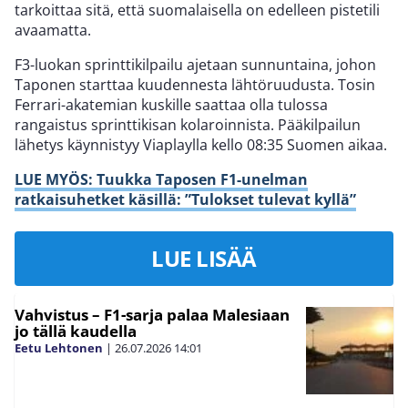
tarkoittaa sitä, että suomalaisella on edelleen pistetili
avaamatta.
F3-luokan sprinttikilpailu ajetaan sunnuntaina, johon
Taponen starttaa kuudennesta lähtöruudusta. Tosin
Ferrari-akatemian kuskille saattaa olla tulossa
rangaistus sprinttikisan kolaroinnista. Pääkilpailun
lähetys käynnistyy Viaplaylla kello 08:35 Suomen aikaa.
LUE MYÖS: Tuukka Taposen F1-unelman
ratkaisuhetket käsillä: ”Tulokset tulevat kyllä”
LUE LISÄÄ
Vahvistus – F1-sarja palaa Malesiaan
jo tällä kaudella
Eetu Lehtonen
|
26.07.2026
14:01