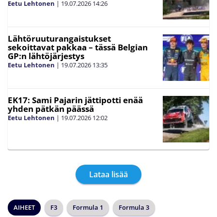
Eetu Lehtonen
|
19.07.2026
14:26
Lähtöruuturangaistukset
sekoittavat pakkaa – tässä Belgian
GP:n lähtöjärjestys
Eetu Lehtonen
|
19.07.2026
13:35
EK17: Sami Pajarin jättipotti enää
yhden pätkän päässä
Eetu Lehtonen
|
19.07.2026
12:02
Lataa lisää
AIHEET
F3
Formula 1
Formula 3