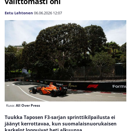
välittömästi ohi
Eetu Lehtonen
06.06.2026
12:07
Kuva:
All Over Press
Tuukka Taposen F3-sarjan sprinttikilpailusta ei
jäänyt kerrottavaa, kun suomalaisnuorukaisen
karkelot loppuivat heti alkuunsa.