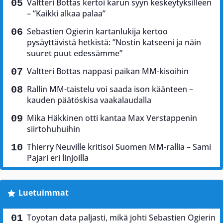
Valtteri Bottas kertoi karun syyn keskeytyksilleen
– ”Kaikki alkaa palaa”
Sebastien Ogierin kartanlukija kertoo
pysäyttävistä hetkistä: ”Nostin katseeni ja näin
suuret puut edessämme”
Valtteri Bottas nappasi paikan MM-kisoihin
Rallin MM-taistelu voi saada ison käänteen –
kauden päätöskisa vaakalaudalla
Mika Häkkinen otti kantaa Max Verstappenin
siirtohuhuihin
Thierry Neuville kritisoi Suomen MM-rallia – Sami
Pajari eri linjoilla
Luetuimmat
Toyotan data paljasti, mikä johti Sebastien Ogierin