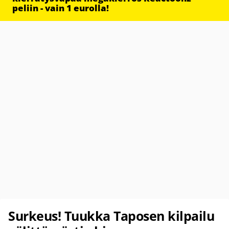
peliin - vain 1 eurolla!
Surkeus! Tuukka Taposen kilpailu