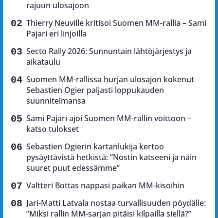
rajuun ulosajoon
Thierry Neuville kritisoi Suomen MM-rallia – Sami
Pajari eri linjoilla
Secto Rally 2026: Sunnuntain lähtöjärjestys ja
aikataulu
Suomen MM-rallissa hurjan ulosajon kokenut
Sebastien Ogier paljasti loppukauden
suunnitelmansa
Sami Pajari ajoi Suomen MM-rallin voittoon –
katso tulokset
Sebastien Ogierin kartanlukija kertoo
pysäyttävistä hetkistä: ”Nostin katseeni ja näin
suuret puut edessämme”
Valtteri Bottas nappasi paikan MM-kisoihin
Jari-Matti Latvala nostaa turvallisuuden pöydälle:
”Miksi rallin MM-sarjan pitäisi kilpailla siellä?”