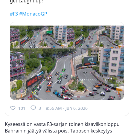
get caught up!
#F3
#MonacoGP
101
3
8:56 AM · Jun 6, 2026
Kyseessä on vasta F3-sarjan toinen kisaviikonloppu
Bahrainin jäätyä välistä pois. Taposen keskeytys