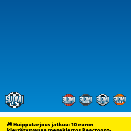
🎁 Huipputarjous jatkuu: 10 euron
kierrätysvapaa megakierros Reactoonz-