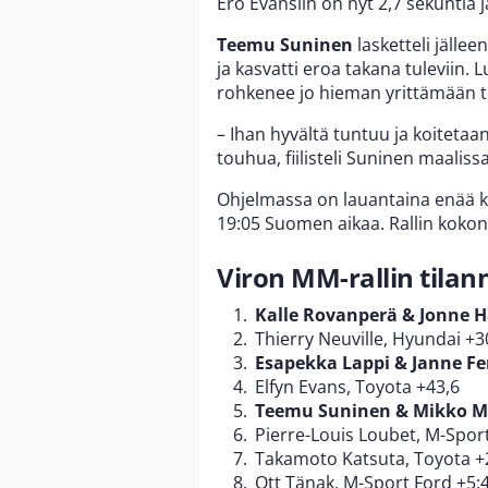
Ero Evansiin on nyt 2,7 sekuntia 
Teemu Suninen
lasketteli jäll
ja kasvatti eroa takana tuleviin. 
rohkenee jo hieman yrittämään t
– Ihan hyvältä tuntuu ja koiteta
touhua, fiilisteli Suninen maalissa
Ohjelmassa on lauantaina enää kak
19:05 Suomen aikaa. Rallin kokona
Viron MM-rallin tilan
Kalle Rovanperä & Jonne H
Thierry Neuville, Hyundai +3
Esapekka Lappi & Janne Fe
Elfyn Evans, Toyota +43,6
Teemu Suninen & Mikko Ma
Pierre-Louis Loubet, M-Sport
Takamoto Katsuta, Toyota +
Ott Tänak, M-Sport Ford +5: