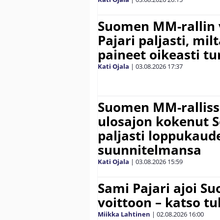
Suomen MM-rallin 
Pajari paljasti, milt
paineet oikeasti tu
Kati Ojala
|
03.08.2026
17:37
Suomen MM-ralliss
ulosajon kokenut S
paljasti loppukaud
suunnitelmansa
Kati Ojala
|
03.08.2026
15:59
Sami Pajari ajoi S
voittoon – katso tu
Miikka Lahtinen
|
02.08.2026
16:00