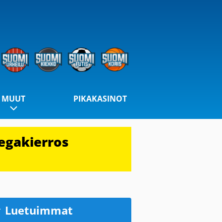
MUUT
PIKAKASINOT
egakierros
Luetuimmat