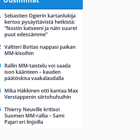
Sebastien Ogierin kartanlukija
kertoo pysäyttävistä hetkistä:
”Nostin katseeni ja näin suuret
puut edessämme”
Valtteri Bottas nappasi paikan
MM-kisoihin
Rallin MM-taistelu voi saada
ison käänteen – kauden
päätöskisa vaakalaudalla
Mika Häkkinen otti kantaa Max
Verstappenin siirtohuhuihin
Thierry Neuville kritisoi
Suomen MM-rallia – Sami
Pajari eri linjoilla