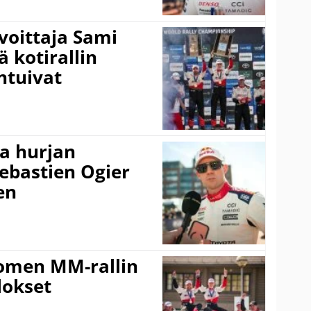
voittaja Sami
ä kotirallin
ntuivat
a hurjan
ebastien Ogier
en
uomen MM-rallin
lokset