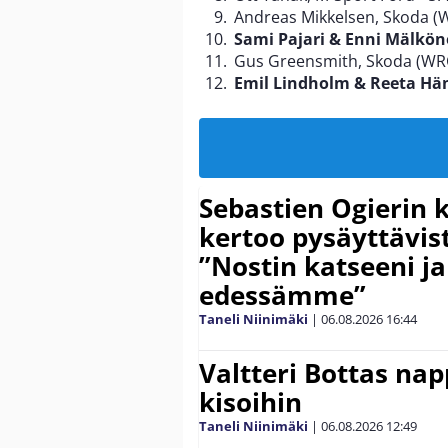
Andreas Mikkelsen, Skoda (
Sami Pajari & Enni Mälkön
Gus Greensmith, Skoda (WRC
Emil Lindholm & Reeta Hä
Sebastien Ogierin 
kertoo pysäyttävist
”Nostin katseeni j
edessämme”
Taneli Niinimäki
|
06.08.2026
16:44
Valtteri Bottas na
kisoihin
Taneli Niinimäki
|
06.08.2026
12:49