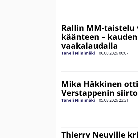
Rallin MM-taistelu 
käänteen – kauden
vaakalaudalla
Taneli Niinimäki
|
06.08.2026
00:07
Mika Häkkinen ott
Verstappenin siirt
Taneli Niinimäki
|
05.08.2026
23:31
Thierry Neuville kr