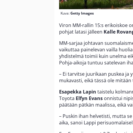
Kuva:
Getty Images
Viron MM-rallin 15:s erikoiskoe o
pohjat latasi jälleen
Kalle Rovan
MM-sarjaa johtavan suomalaismes
vaikuttaa painelevan vailla huoli
yhdistelmä toimii kuin unelma ei
Pohja-aikoja tuntuu satelevan iha
– Ei tarvitse juurikaan puskea ja 
mukavasti, eikä tässä ole mitään 
Esapekka Lapin
taistelu kolmann
Toyota
Elfyn Evans
onnistui nipi
päätään pätkän maalissa, eikä vai
– Puskin ihan helvetisti, mutta s
aika, sanoi Lappi perisuomalaisell