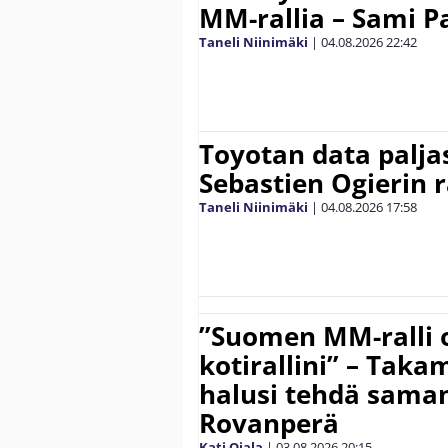
MM-rallia – Sami Paj
Taneli Niinimäki
|
04.08.2026
22:42
Toyotan data paljas
Sebastien Ogierin 
Taneli Niinimäki
|
04.08.2026
17:58
”Suomen MM-ralli 
kotirallini” – Tak
halusi tehdä saman
Rovanperä
Kati Ojala
|
03.08.2026
20:15