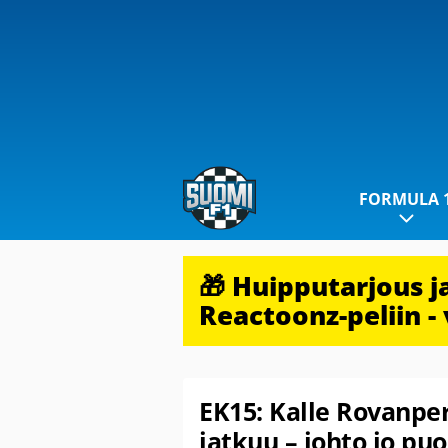
FORMULA 
🎁 Huipputarjous 
Reactoonz-peliin - 
EK15: Kalle Rovanpe
jatkuu – johto jo puo