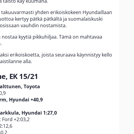
ja taisto käy kuumana.
een takuuvarmasti yhden erikoiskokeen Hyundaillaan
Luottoa kertyy pätkä pätkältä ja suomalaiskuski
osissaan vauhdin nostamista.
an nostaa kyytiä pikkuhiljaa. Tämä on mahtavaa
.
si erikoiskoetta, joista seuraava käynnistyy kello
istilanne alla.
ne, EK 15/21
alttunen, Toyota
0,9
rm, Hyundai +40,9
rkkula, Hyundai 1:27,0
 Ford +2:03,2
2:12,6
40,2