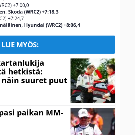
WRC2) +7:00,0
en, Skoda (WRC2) +7:18,3
2) +7:24,7
mäläinen, Hyundai (WRC2) +8:06,4
LUE MYÖS:
kartanlukija
ä hetkistä:
a näin suuret puut
ppasi paikan MM-