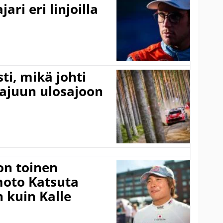
ari eri linjoilla
ti, mikä johti
rajuun ulosajoon
on toinen
amoto Katsuta
 kuin Kalle