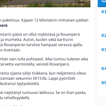
n paketissa. Vajaan 12 kilometrin mittaisen pätkän
perä
.
tarin päivä on ollut mykistävä ja Rovanperä
a ja murheita. Auton, kuskin sekä kartturin
kä Rovanperän tarvitse hampaat veressä ajella.
n itsestään.
yritän vain tulla puhtaasti. Aika tuntuu tulevan aika
tarvetta varmistella, veisteli Rovanperä.
esta sijasta säilyi tiukkana, kun neljäntenä oleva
stämään sekunnin EK15:llä. Lappi pyöritteli
kuttanut tyytyväiseltä.
e ei näyttänyt tuntuvan kellossa. Se on ihan paska
a rehellisyydellä.