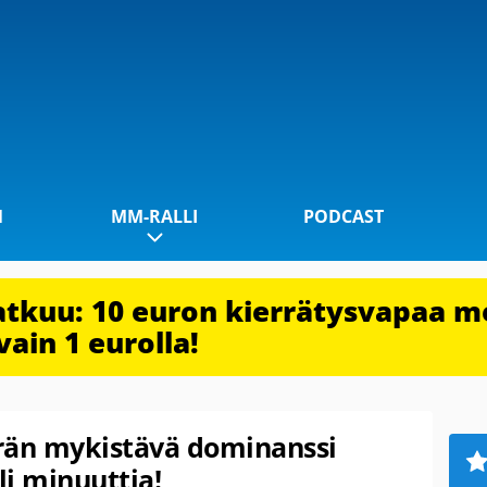
1
MM-RALLI
PODCAST
jatkuu: 10 euron kierrätysvapaa m
vain 1 eurolla!
rän mykistävä dominanssi
li minuuttia!