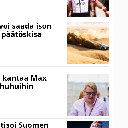
voi saada ison
 päätöskisa
i kantaa Max
ohuhuihin
itisoi Suomen