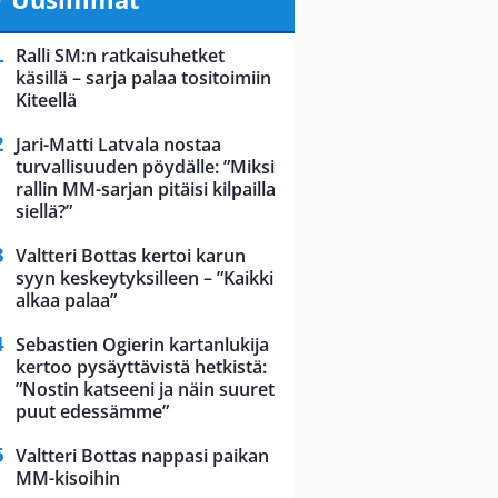
Ralli SM:n ratkaisuhetket
käsillä – sarja palaa tositoimiin
Kiteellä
Jari-Matti Latvala nostaa
turvallisuuden pöydälle: ”Miksi
rallin MM-sarjan pitäisi kilpailla
siellä?”
Valtteri Bottas kertoi karun
syyn keskeytyksilleen – ”Kaikki
alkaa palaa”
Sebastien Ogierin kartanlukija
kertoo pysäyttävistä hetkistä:
”Nostin katseeni ja näin suuret
puut edessämme”
Valtteri Bottas nappasi paikan
MM-kisoihin