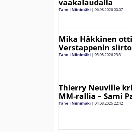
vaakalaudalla
Taneli Niinimäki
|
06.08.2026
00:07
Mika Häkkinen ott
Verstappenin siirt
Taneli Niinimäki
|
05.08.2026
23:31
Thierry Neuville kr
MM-rallia – Sami Paj
Taneli Niinimäki
|
04.08.2026
22:42