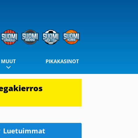
MUUT
PIKAKASINOT
egakierros
Luetuimmat