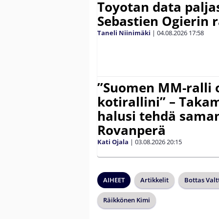
Toyotan data paljas
Sebastien Ogierin 
Taneli Niinimäki
|
04.08.2026
17:58
”Suomen MM-ralli 
kotirallini” – Tak
halusi tehdä saman
Rovanperä
Kati Ojala
|
03.08.2026
20:15
AIHEET
Artikkelit
Bottas Valt
Räikkönen Kimi