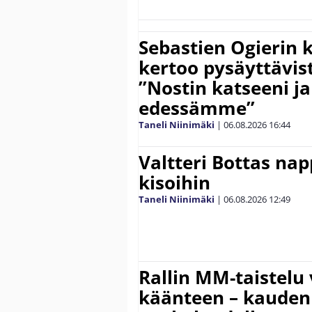
Sebastien Ogierin 
kertoo pysäyttävist
”Nostin katseeni j
edessämme”
Taneli Niinimäki
|
06.08.2026
16:44
Valtteri Bottas na
kisoihin
Taneli Niinimäki
|
06.08.2026
12:49
Rallin MM-taistelu 
käänteen – kauden