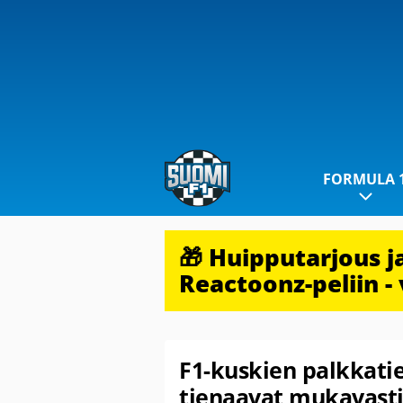
FORMULA 
🎁 Huipputarjous 
Reactoonz-peliin - 
F1-kuskien palkkati
tienaavat mukavast