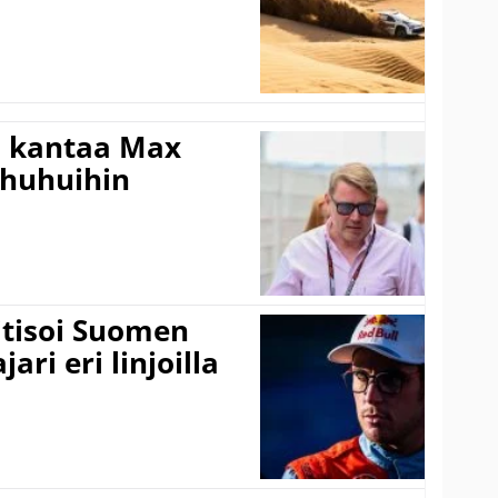
i kantaa Max
ohuhuihin
itisoi Suomen
ari eri linjoilla