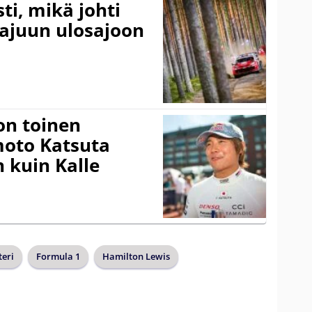
ti, mikä johti
rajuun ulosajoon
on toinen
amoto Katsuta
 kuin Kalle
teri
Formula 1
Hamilton Lewis