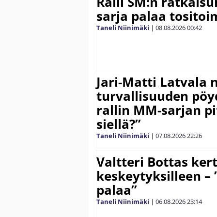
Ralli SM:n ratkaisu
sarja palaa tositoim
Taneli Niinimäki
|
08.08.2026
00:42
Jari-Matti Latvala 
turvallisuuden pöyd
rallin MM-sarjan pit
siellä?”
Taneli Niinimäki
|
07.08.2026
22:26
Valtteri Bottas ker
keskeytyksilleen – 
palaa”
Taneli Niinimäki
|
06.08.2026
23:14