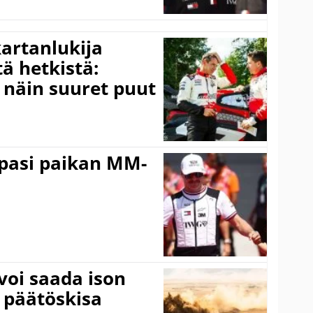
kartanlukija
ä hetkistä:
a näin suuret puut
ppasi paikan MM-
voi saada ison
 päätöskisa