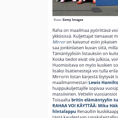
Kuva:
Getty Images
Raha on maailmaa pyörittävä voim
ykkösissä. Kuljettajat tienaavat m
Mirror
on kaivanut esiin jokaisen
saa jonkinlaisen kuvan siitä, mi
Tämäntyylisiin listauksiin on kui
Koska tiedot eivät ole julkisia, voi
Huomioitava on myös kuskien sop
lisäksi lisätienestejä voi tulla er
Mirrorin listan kärjestä löytyvät
maailmanmestari
Lewis Hamilt
huippukuljettajille sopivaa vuosi
massiivinen. Vettelin vuosiansiot
Toisaalta
britin elämäntyylin t
RAHAA VOI KÄYTTÄÄ: Mika Häkk
hlntalappu
Renaultin kuskikaa
tästä kaudestaan ranskalaistallis