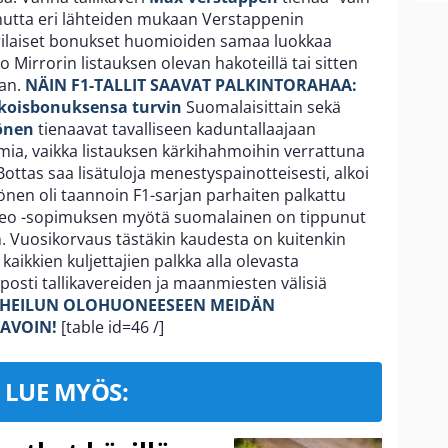
 mutta eri lähteiden mukaan Verstappenin
erilaiset bonukset huomioiden samaa luokkaa
o Mirrorin listauksen olevan hakoteillä tai sitten
an.
NÄIN F1-TALLIT SAAVAT PALKINTORAHAA:
ikoisbonuksensa turvin
Suomalaisittain sekä
könen
tienaavat tavalliseen kaduntallaajaan
mmia, vaikka listauksen kärkihahmoihin verrattuna
Bottas saa lisätuloja menestyspainotteisesti, alkoi
könen oli taannoin F1-sarjan parhaiten palkattu
omeo -sopimuksen myötä suomalainen on tippunut
iin. Vuosikorvaus tästäkin kaudesta on kuitenkin
aikkien kuljettajien palkka alla olevasta
posti tallikavereiden ja maanmiesten välisiä
RHEILUN OLOHUONEESEEN MEIDÄN
TAVOIN!
[table id=46 /]
LUE MYÖS: