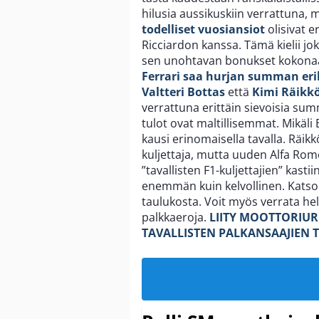
hilusia aussikuskiin verrattuna,
todelliset vuosiansiot
olisivat 
Ricciardon kanssa. Tämä kielii jok
sen unohtavan bonukset kokona
Ferrari saa hurjan summan er
Valtteri Bottas
että
Kimi Räik
verrattuna erittäin sievoisia su
tulot ovat maltillisemmat. Mikäli 
kausi erinomaisella tavalla. Räik
kuljettaja, mutta uuden Alfa R
”tavallisten F1-kuljettajien” kast
enemmän kuin kelvollinen. Katso k
taulukosta. Voit myös verrata hel
palkkaeroja.
LIITY MOOTTORIU
TAVALLISTEN PALKANSAAJIEN 