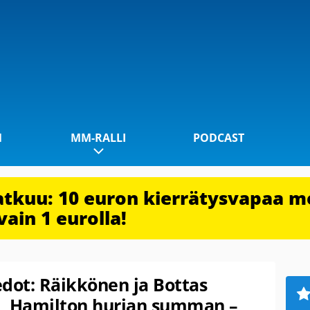
1
MM-RALLI
PODCAST
jatkuu: 10 euron kierrätysvapaa m
vain 1 eurolla!
edot: Räikkönen ja Bottas
i, Hamilton hurjan summan –