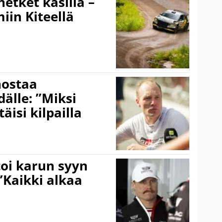
hetket käsillä –
iin Kiteellä
nostaa
älle: ”Miksi
äisi kilpailla
toi karun syyn
”Kaikki alkaa