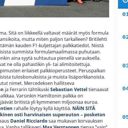
a. Sitä on liikkeellä valtavat määrät myös formula
ansikoita, mutta miten paljon tarkalleen? Britilehti
 tämän kauden F1-kuljettajan palkkatiedot. Niistä
llaisista summista formulamaailmassa puhutaan.
tenkin aina syytä suhtautua pienellä varauksella.
vat ne olla pahastikin yli- tai alimitoitettuja.
imusten erilaiset palkkioperusteet. Peruspalkan
ilaisista tulosbonuksista ja muista lisäporkkanoista.
 tutut nimet. Mercedeksen hallitseva
on
ja Ferrarin tähtikuski
Sebastian
Vettel
tienaavat
palkkaa. Varsinkin Hamiltonin palkka on
 jäävät britistä yli kymmenen miljoonaa euroa.
untien
rahalle löytyy kyllä käyttöä.
NÄIN SITÄ
inen osti harvinaisen superauton – posketon
ppaus
Daniel Ricciardo
saa mukavan korvauksen
sa. Vanha tallikaveri
Max Verstappen
tienaa ”vain”