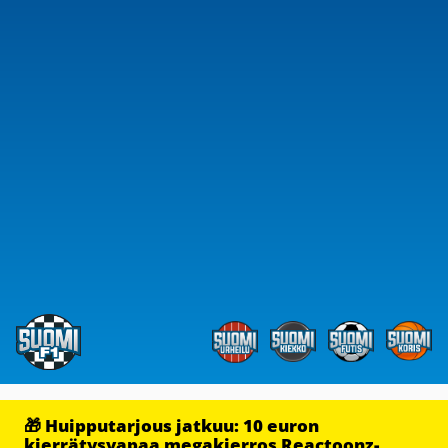
🎁 Huipputarjous jatkuu: 10 euron
kierrätysvapaa megakierros Reactoonz-