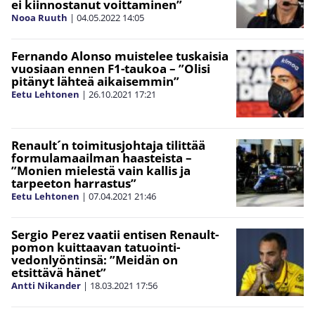
ei kiinnostanut voittaminen”
Nooa Ruuth
|
04.05.2022
14:05
Fernando Alonso muistelee tuskaisia
vuosiaan ennen F1-taukoa – ”Olisi
pitänyt lähteä aikaisemmin”
Eetu Lehtonen
|
26.10.2021
17:21
Renault´n toimitusjohtaja tilittää
formulamaailman haasteista –
”Monien mielestä vain kallis ja
tarpeeton harrastus”
Eetu Lehtonen
|
07.04.2021
21:46
Sergio Perez vaatii entisen Renault-
pomon kuittaavan tatuointi-
vedonlyöntinsä: ”Meidän on
etsittävä hänet”
Antti Nikander
|
18.03.2021
17:56