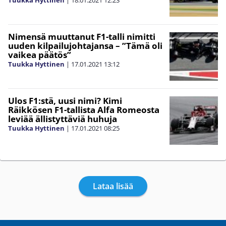
Nimensä muuttanut F1-talli nimitti
uuden kilpailujohtajansa – ”Tämä oli
vaikea päätös”
Tuukka Hyttinen
|
17.01.2021
13:12
Ulos F1:stä, uusi nimi? Kimi
Räikkösen F1-tallista Alfa Romeosta
leviää ällistyttäviä huhuja
Tuukka Hyttinen
|
17.01.2021
08:25
Lataa lisää