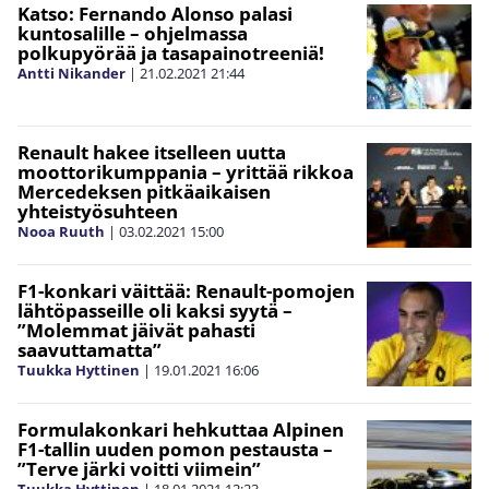
Katso: Fernando Alonso palasi
kuntosalille – ohjelmassa
polkupyörää ja tasapainotreeniä!
Antti Nikander
|
21.02.2021
21:44
Renault hakee itselleen uutta
moottorikumppania – yrittää rikkoa
Mercedeksen pitkäaikaisen
yhteistyösuhteen
Nooa Ruuth
|
03.02.2021
15:00
F1-konkari väittää: Renault-pomojen
lähtöpasseille oli kaksi syytä –
”Molemmat jäivät pahasti
saavuttamatta”
Tuukka Hyttinen
|
19.01.2021
16:06
Formulakonkari hehkuttaa Alpinen
F1-tallin uuden pomon pestausta –
”Terve järki voitti viimein”
Tuukka Hyttinen
|
18.01.2021
12:23