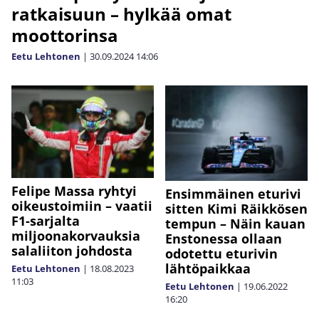
ratkaisuun – hylkää omat
moottorinsa
Eetu Lehtonen
|
30.09.2024
14:06
Felipe Massa ryhtyi
Ensimmäinen eturivi
oikeustoimiin – vaatii
sitten Kimi Räikkösen
F1-sarjalta
tempun – Näin kauan
miljoonakorvauksia
Enstonessa ollaan
salaliiton johdosta
odotettu eturivin
lähtöpaikkaa
Eetu Lehtonen
|
18.08.2023
11:03
Eetu Lehtonen
|
19.06.2022
16:20