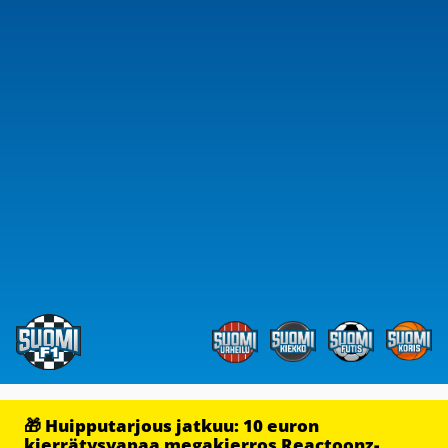
🎁 Huipputarjous jatkuu: 10 euron
kierrätysvapaa megakierros Reactoonz-