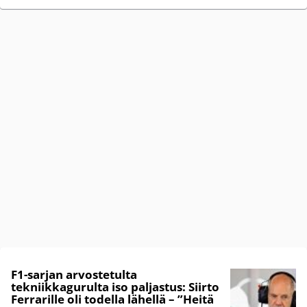
F1-sarjan arvostetulta
tekniikkagurulta iso paljastus: Siirto
Ferrarille oli todella lähellä – ”Heitä