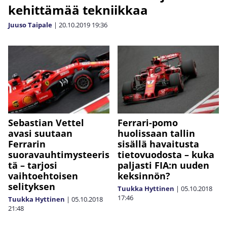
kehittämää tekniikkaa
Juuso Taipale
|
20.10.2019
19:36
Sebastian Vettel
Ferrari-pomo
avasi suutaan
huolissaan tallin
Ferrarin
sisällä havaitusta
suoravauhtimysteeris
tietovuodosta – kuka
tä – tarjosi
paljasti FIA:n uuden
vaihtoehtoisen
keksinnön?
selityksen
Tuukka Hyttinen
|
05.10.2018
17:46
Tuukka Hyttinen
|
05.10.2018
21:48