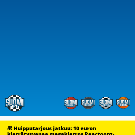
🎁 Huipputarjous jatkuu: 10 euron
kierrätysvapaa megakierros Reactoonz-