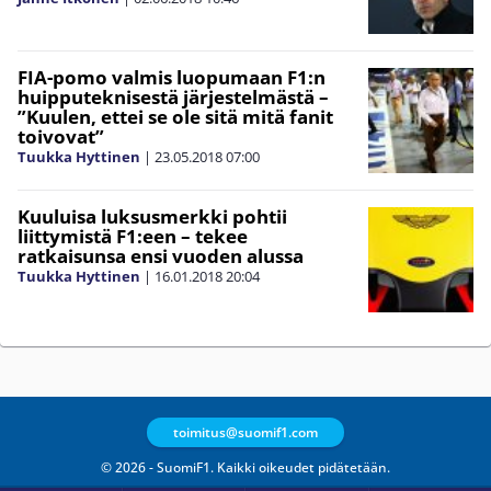
FIA-pomo valmis luopumaan F1:n
huipputeknisestä järjestelmästä –
”Kuulen, ettei se ole sitä mitä fanit
toivovat”
Tuukka Hyttinen
|
23.05.2018
07:00
Kuuluisa luksusmerkki pohtii
liittymistä F1:een – tekee
ratkaisunsa ensi vuoden alussa
Tuukka Hyttinen
|
16.01.2018
20:04
toimitus@suomif1.com
© 2026 - SuomiF1. Kaikki oikeudet pidätetään.