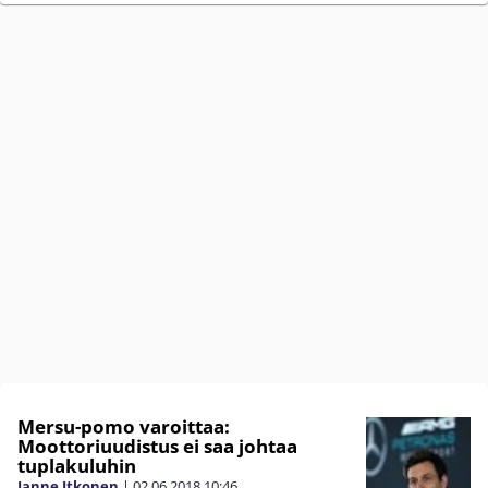
Mersu-pomo varoittaa:
Moottoriuudistus ei saa johtaa
tuplakuluhin
Janne Itkonen
|
02.06.2018
10:46