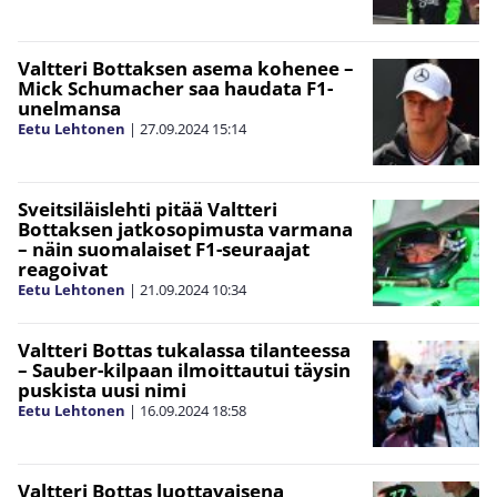
Valtteri Bottaksen asema kohenee –
Mick Schumacher saa haudata F1-
unelmansa
Eetu Lehtonen
|
27.09.2024
15:14
Sveitsiläislehti pitää Valtteri
Bottaksen jatkosopimusta varmana
– näin suomalaiset F1-seuraajat
reagoivat
Eetu Lehtonen
|
21.09.2024
10:34
Valtteri Bottas tukalassa tilanteessa
– Sauber-kilpaan ilmoittautui täysin
puskista uusi nimi
Eetu Lehtonen
|
16.09.2024
18:58
Valtteri Bottas luottavaisena