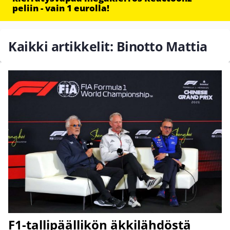
peliin - vain 1 eurolla!
Kaikki artikkelit: Binotto Mattia
F1-tallipäällikön äkkilähdöstä