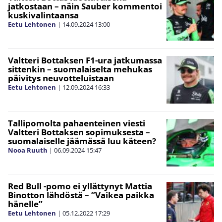
jatkostaan – näin Sauber kommentoi
kuskivalintaansa
Eetu Lehtonen
|
14.09.2024
13:00
Valtteri Bottaksen F1-ura jatkumassa
sittenkin – suomalaiselta mehukas
päivitys neuvotteluistaan
Eetu Lehtonen
|
12.09.2024
16:33
Tallipomolta pahaenteinen viesti
Valtteri Bottaksen sopimuksesta –
suomalaiselle jäämässä luu käteen?
Nooa Ruuth
|
06.09.2024
15:47
Red Bull -pomo ei yllättynyt Mattia
Binotton lähdöstä – ”Vaikea paikka
hänelle”
Eetu Lehtonen
|
05.12.2022
17:29