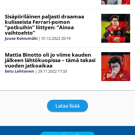
Sisäpiiriläinen paljasti draamaa
kulisseista Ferrari-pomon
”potkuihin” liittyen: ”Ainoa
vaihtoehto”
Juuso Koivumäki
|
01.12.2022
20:19
Mattia Binotto oli jo viime kauden
jälkeen lähtökuopissa – tämä takasi
vuoden jatkoaikaa
Eetu Lehtonen
|
29.11.2022
17:33
Lataa lisää