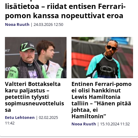
lisätietoa – riidat entisen Ferrari-
pomon kanssa nopeuttivat eroa
Nooa Ruuth
|
24.03.2026
12:50
Valtteri Bottakselta
Entinen Ferrari-pomo
karu paljastus –
ei olisi hankkinut
petettiin tylysti
Lewis Hamiltonia
sopimusneuvotteluis
talliin – ”Hänen pitää
sa
johtaa, ei
Hamiltonin”
Eetu Lehtonen
|
02.02.2025
11:42
Nooa Ruuth
|
15.10.2024
11:32