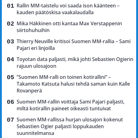
Rallin MM-taistelu voi saada ison käänteen –
kauden päätöskisa vaakalaudalla
Mika Häkkinen otti kantaa Max Verstappenin
siirtohuhuihin
Thierry Neuville kritisoi Suomen MM-rallia – Sami
Pajari eri linjoilla
Toyotan data paljasti, mikä johti Sebastien Ogierin
rajuun ulosajoon
”Suomen MM-ralli on toinen kotirallini” –
Takamoto Katsuta halusi tehdä saman kuin Kalle
Rovanperä
Suomen MM-rallin voittaja Sami Pajari paljasti,
miltä kotirallin paineet oikeasti tuntuivat
Suomen MM-rallissa hurjan ulosajon kokenut
Sebastien Ogier paljasti loppukauden
suunnitelmansa