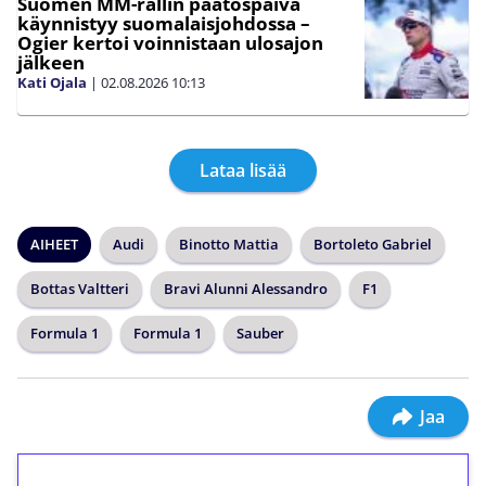
Suomen MM-rallin päätöspäivä
käynnistyy suomalaisjohdossa –
Ogier kertoi voinnistaan ulosajon
jälkeen
Kati Ojala
|
02.08.2026
10:13
Lataa lisää
AIHEET
Audi
Binotto Mattia
Bortoleto Gabriel
Bottas Valtteri
Bravi Alunni Alessandro
F1
Formula 1
Formula 1
Sauber
Jaa