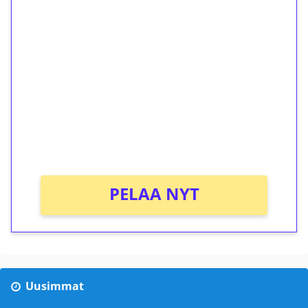
1€ = 10€ arvosta
ilmaiskierroksia ilman
kierrätystä!
Talleta 1€
Saat heti 50 ilmaiskierrosta Tuohi 1000 -
peliin (arvo 0,20€ per kierros)!
Ei kierrätysvaatimusta!
PELAA NYT
Uusimmat