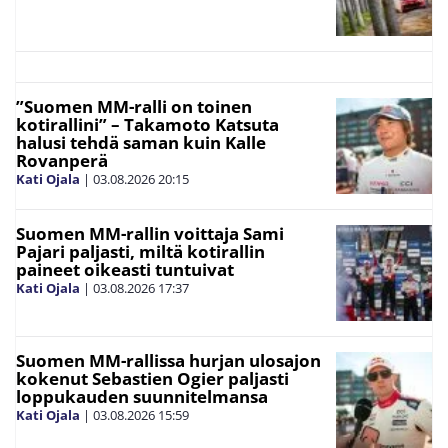
”Suomen MM-ralli on toinen
kotirallini” – Takamoto Katsuta
halusi tehdä saman kuin Kalle
Rovanperä
Kati Ojala
|
03.08.2026
20:15
Suomen MM-rallin voittaja Sami
Pajari paljasti, miltä kotirallin
paineet oikeasti tuntuivat
Kati Ojala
|
03.08.2026
17:37
Suomen MM-rallissa hurjan ulosajon
kokenut Sebastien Ogier paljasti
loppukauden suunnitelmansa
Kati Ojala
|
03.08.2026
15:59