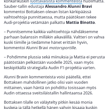
konkarikuskin
luottavaisista kommenteista
huolimatta.
Sauber-tallin edustaja
Alessandro Alunni Bravi
kommentoi Bottaksen olevan listan kärkipäässä
vaihtoehtoja punnittaessa, mutta päätöksen tekee
Audi-projektia vetämään palkattu
Mattia Binotto
.
– Punnitsemme kaikkia vaihtoehtoja nähdäksemme
parhaan balanssin milläkin aikavälillä. Valtteri on vahva
kuski tiimille ja tiedämme hänet erittäin hyvin,
kommentoi Alunni Bravi
motorsportille.
– Pohdimme plussia sekä miinuksia ja Mattia ei perusta
päätöstään pelkästään vuodelle 2025, vaan myös
keskipitkällä strategialla Audin F1-projektia varten.
Alunni Bravin kommenteista voisi päätellä, ettei
Bottaksen mahdollinen jatko olisi vain vuoden
mittainen, vaan häntä on pohdittu tosissaan myös
Audin ottaessa sveitsiläistallin hallintaansa 2026.
Bottaksen tilalle on väläytelty pitkin kesää monia
kuskeja ja tällä hetkellä hänen vahvin kisaaja kuskin