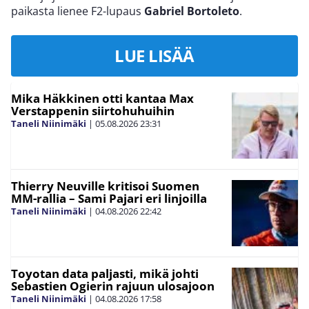
paikasta lienee F2-lupaus
Gabriel Bortoleto
.
LUE LISÄÄ
Mika Häkkinen otti kantaa Max
Verstappenin siirtohuhuihin
Taneli Niinimäki
|
05.08.2026
23:31
Thierry Neuville kritisoi Suomen
MM-rallia – Sami Pajari eri linjoilla
Taneli Niinimäki
|
04.08.2026
22:42
Toyotan data paljasti, mikä johti
Sebastien Ogierin rajuun ulosajoon
Taneli Niinimäki
|
04.08.2026
17:58