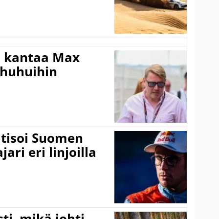
i kantaa Max
ohuhuihin
itisoi Suomen
ari eri linjoilla
ti, mikä johti