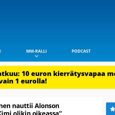
1
MM-RALLI
PODCAST
jatkuu: 10 euron kierrätysvapaa m
vain 1 eurolla!
nen nauttii Alonson
imi olikin oikeassa”