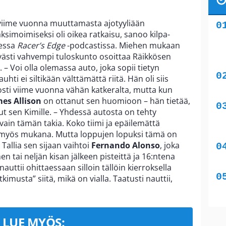
viime vuonna muuttamasta ajotyyliään
simoimiseksi oli oikea ratkaisu, sanoo kilpa-
essa
Racer’s Edge
-podcastissa. Miehen mukaan
ästi vahvempi tuloskunto osoittaa Räikkösen
 – Voi olla olemassa auto, joka sopii tietyn
uhti ei siltikään välttämättä riitä. Hän oli siis
losti viime vuonna vähän katkeralta, mutta kun
es Allison
on ottanut sen huomioon – hän tietää,
nut sen Kimille. – Yhdessä autosta on tehty
vain tämän takia. Koko tiimi ja epäilemättä
ä myös mukana. Mutta loppujen lopuksi tämä on
Tallia sen sijaan vaihtoi
Fernando Alonso
, joka
n tai neljän kisan jälkeen pisteittä ja 16:ntena
auttii ohittaessaan silloin tällöin kierroksella
imusta” siitä, mikä on vialla. Taatusti nauttii,
LUE MYÖS: