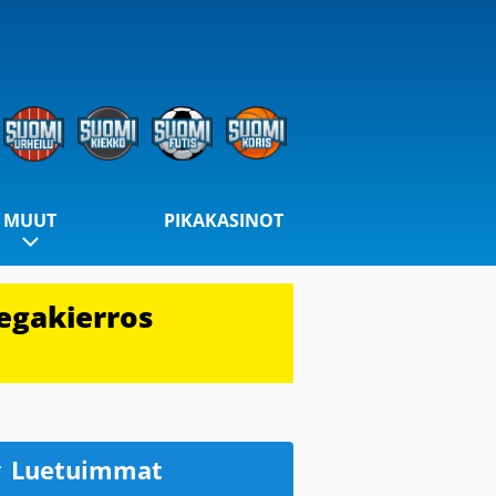
MUUT
PIKAKASINOT
egakierros
Luetuimmat