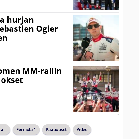
a hurjan
ebastien Ogier
en
uomen MM-rallin
lokset
rari
Formula 1
Pääuutiset
Video