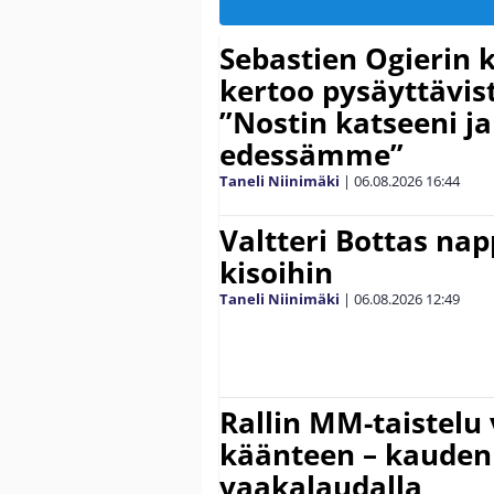
Sebastien Ogierin 
kertoo pysäyttävist
”Nostin katseeni j
edessämme”
Taneli Niinimäki
|
06.08.2026
16:44
Valtteri Bottas na
kisoihin
Taneli Niinimäki
|
06.08.2026
12:49
Rallin MM-taistelu 
käänteen – kauden
vaakalaudalla