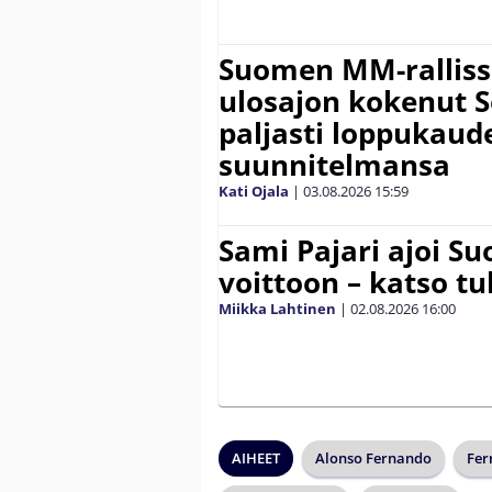
Suomen MM-ralliss
ulosajon kokenut S
paljasti loppukaud
suunnitelmansa
Kati Ojala
|
03.08.2026
15:59
Sami Pajari ajoi S
voittoon – katso tu
Miikka Lahtinen
|
02.08.2026
16:00
AIHEET
Alonso Fernando
Fer