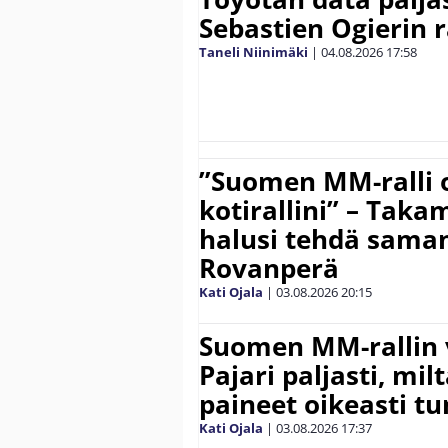
Sebastien Ogierin 
Taneli Niinimäki
|
04.08.2026
17:58
”Suomen MM-ralli 
kotirallini” – Tak
halusi tehdä saman
Rovanperä
Kati Ojala
|
03.08.2026
20:15
Suomen MM-rallin 
Pajari paljasti, milt
paineet oikeasti tu
Kati Ojala
|
03.08.2026
17:37