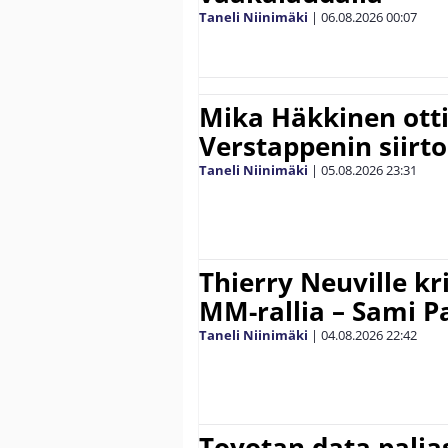
Taneli Niinimäki
|
06.08.2026
00:07
Mika Häkkinen ott
Verstappenin siirt
Taneli Niinimäki
|
05.08.2026
23:31
Thierry Neuville kr
MM-rallia – Sami Paj
Taneli Niinimäki
|
04.08.2026
22:42
Toyotan data paljas