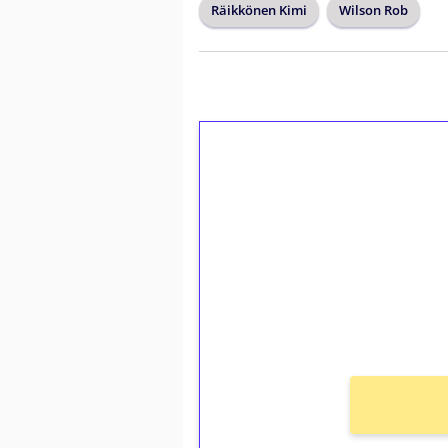
Räikkönen Kimi
Wilson Rob
1€ = 10€ arvosta 
kierrätystä!
Talleta 1€
Saat heti 50 ilmaiskierr
kierros)!
Ei kierrätysvaatimusta!