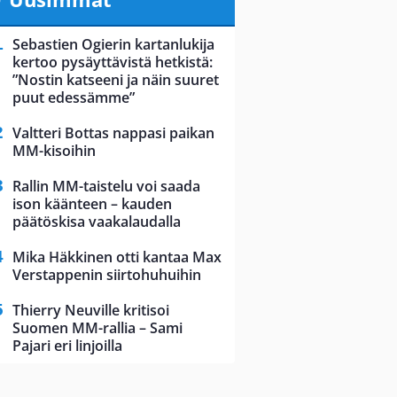
Sebastien Ogierin kartanlukija
kertoo pysäyttävistä hetkistä:
”Nostin katseeni ja näin suuret
puut edessämme”
Valtteri Bottas nappasi paikan
MM-kisoihin
Rallin MM-taistelu voi saada
ison käänteen – kauden
päätöskisa vaakalaudalla
Mika Häkkinen otti kantaa Max
Verstappenin siirtohuhuihin
Thierry Neuville kritisoi
Suomen MM-rallia – Sami
Pajari eri linjoilla