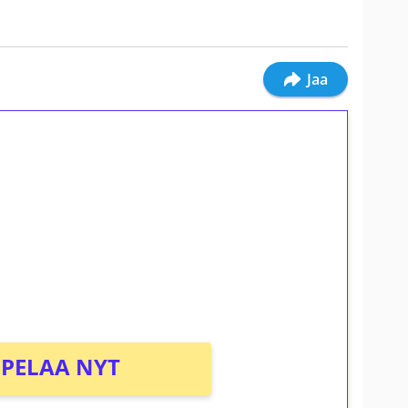
Jaa
ilmaiskierroksia ilman
osta Tuohi 1000 -peliin (arvo 0,20€ per
PELAA NYT