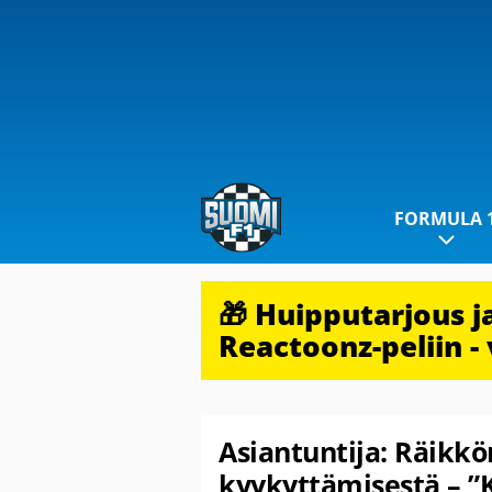
FORMULA 
🎁 Huipputarjous 
Reactoonz-peliin - 
Asiantuntija: Räikkö
kyykyttämisestä – ”K