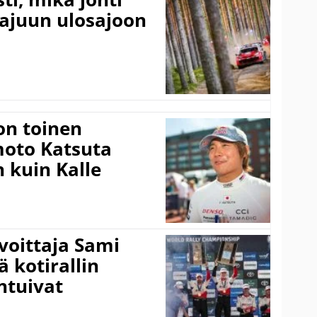
rajuun ulosajoon
on toinen
amoto Katsuta
 kuin Kalle
voittaja Sami
ä kotirallin
ntuivat