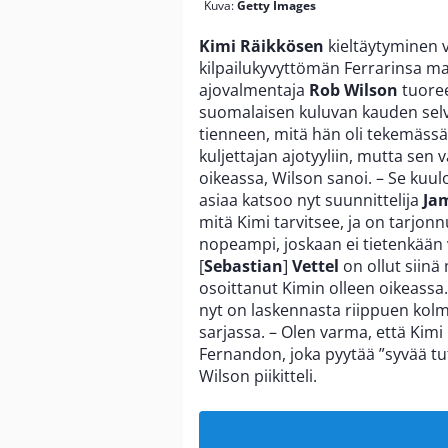
Kuva:
Getty Images
Kimi Räikkösen
kieltäytyminen 
kilpailukyvyttömän Ferrarinsa mak
ajovalmentaja
Rob Wilson
tuore
suomalaisen kuluvan kauden selv
tienneen, mitä hän oli tekemässä.
kuljettajan ajotyyliin, mutta sen va
oikeassa, Wilson sanoi. – Se kuu
asiaa katsoo nyt suunnittelija
Jam
mitä Kimi tarvitsee, ja on tarjon
nopeampi, joskaan ei tietenkään 
[
Sebastian
]
Vettel
on ollut siin
osoittanut Kimin olleen oikeassa. 
nyt on laskennasta riippuen kolme
sarjassa. – Olen varma, että Kimi n
Fernandon, joka pyytää ”syvää tutk
Wilson piikitteli.