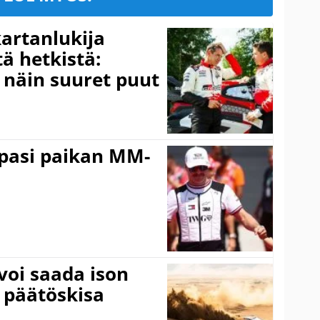
kartanlukija
ä hetkistä:
a näin suuret puut
ppasi paikan MM-
voi saada ison
 päätöskisa