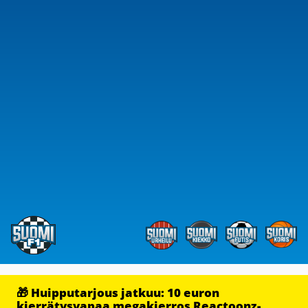
🎁 Huipputarjous jatkuu: 10 euron
kierrätysvapaa megakierros Reactoonz-