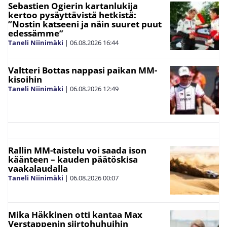
Sebastien Ogierin kartanlukija
kertoo pysäyttävistä hetkistä:
”Nostin katseeni ja näin suuret puut
edessämme”
Taneli Niinimäki
|
06.08.2026
16:44
Valtteri Bottas nappasi paikan MM-
kisoihin
Taneli Niinimäki
|
06.08.2026
12:49
Rallin MM-taistelu voi saada ison
käänteen – kauden päätöskisa
vaakalaudalla
Taneli Niinimäki
|
06.08.2026
00:07
Mika Häkkinen otti kantaa Max
Verstappenin siirtohuhuihin