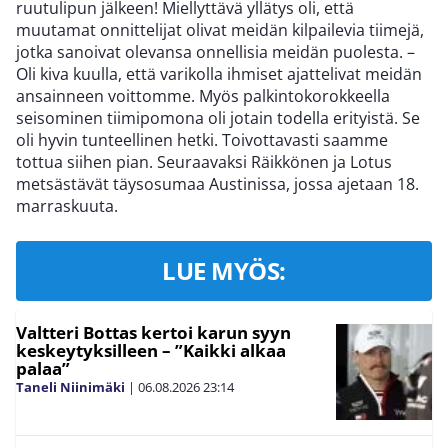
ruutulipun jälkeen! Miellyttävä yllätys oli, että
muutamat onnittelijat olivat meidän kilpailevia tiimejä,
jotka sanoivat olevansa onnellisia meidän puolesta. –
Oli kiva kuulla, että varikolla ihmiset ajattelivat meidän
ansainneen voittomme. Myös palkintokorokkeella
seisominen tiimipomona oli jotain todella erityistä. Se
oli hyvin tunteellinen hetki. Toivottavasti saamme
tottua siihen pian. Seuraavaksi Räikkönen ja Lotus
metsästävät täysosumaa Austinissa, jossa ajetaan 18.
marraskuuta.
LUE MYÖS:
Valtteri Bottas kertoi karun syyn
keskeytyksilleen – ”Kaikki alkaa
palaa”
Taneli Niinimäki
|
06.08.2026
23:14