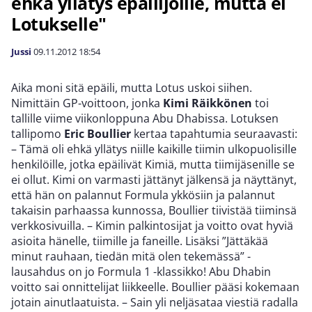
ehkä yllätys epäilijöille, mutta ei
Lotukselle"
Jussi
09.11.2012
18:54
Aika moni sitä epäili, mutta Lotus uskoi siihen.
Nimittäin GP-voittoon, jonka
Kimi Räikkönen
toi
tallille viime viikonloppuna Abu Dhabissa. Lotuksen
tallipomo
Eric Boullier
kertaa tapahtumia seuraavasti:
– Tämä oli ehkä yllätys niille kaikille tiimin ulkopuolisille
henkilöille, jotka epäilivät Kimiä, mutta tiimijäsenille se
ei ollut. Kimi on varmasti jättänyt jälkensä ja näyttänyt,
että hän on palannut Formula ykkösiin ja palannut
takaisin parhaassa kunnossa, Boullier tiivistää tiiminsä
verkkosivuilla. – Kimin palkintosijat ja voitto ovat hyviä
asioita hänelle, tiimille ja faneille. Lisäksi ”Jättäkää
minut rauhaan, tiedän mitä olen tekemässä” -
lausahdus on jo Formula 1 -klassikko! Abu Dhabin
voitto sai onnittelijat liikkeelle. Boullier pääsi kokemaan
jotain ainutlaatuista. – Sain yli neljäsataa viestiä radalla