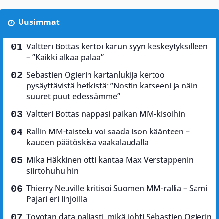
Uusimmat
Valtteri Bottas kertoi karun syyn keskeytyksilleen
– ”Kaikki alkaa palaa”
Sebastien Ogierin kartanlukija kertoo
pysäyttävistä hetkistä: ”Nostin katseeni ja näin
suuret puut edessämme”
Valtteri Bottas nappasi paikan MM-kisoihin
Rallin MM-taistelu voi saada ison käänteen –
kauden päätöskisa vaakalaudalla
Mika Häkkinen otti kantaa Max Verstappenin
siirtohuhuihin
Thierry Neuville kritisoi Suomen MM-rallia – Sami
Pajari eri linjoilla
Toyotan data paljasti, mikä johti Sebastien Ogierin