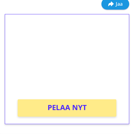
Jaa
1€ = 10€ arvosta
ilmaiskierroksia ilman
kierrätystä!
Talleta 1€
Saat heti 50 ilmaiskierrosta Tuohi 1000 -
peliin (arvo 0,20€ per kierros)!
Ei kierrätysvaatimusta!
PELAA NYT