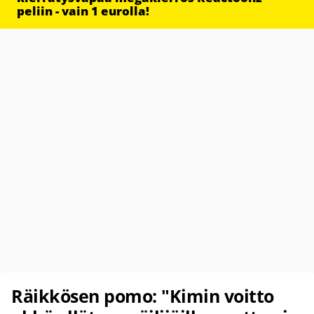
peliin - vain 1 eurolla!
Räikkösen pomo: "Kimin voitto