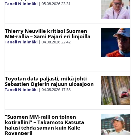
Taneli Niinimäki
|
05.08.2026
23:31
Thierry Neuville kritisoi Suomen
MM-rallia – Sami Pajari eri linjoilla
Taneli Niinimäki
|
04.08.2026
22:42
Toyotan data paljasti, mikä johti
Sebastien Ogierin rajuun ulosajoon
Taneli Niinimäki
|
04.08.2026
17:58
”Suomen MM-ralli on toinen
kotirallini” – Takamoto Katsuta
halusi tehdä saman kuin Kalle
Rovanperä