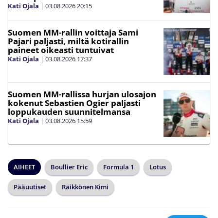
Kati Ojala
|
03.08.2026
20:15
Suomen MM-rallin voittaja Sami
Pajari paljasti, miltä kotirallin
paineet oikeasti tuntuivat
Kati Ojala
|
03.08.2026
17:37
Suomen MM-rallissa hurjan ulosajon
kokenut Sebastien Ogier paljasti
loppukauden suunnitelmansa
Kati Ojala
|
03.08.2026
15:59
AIHEET
Boullier Eric
Formula 1
Lotus
Pääuutiset
Räikkönen Kimi