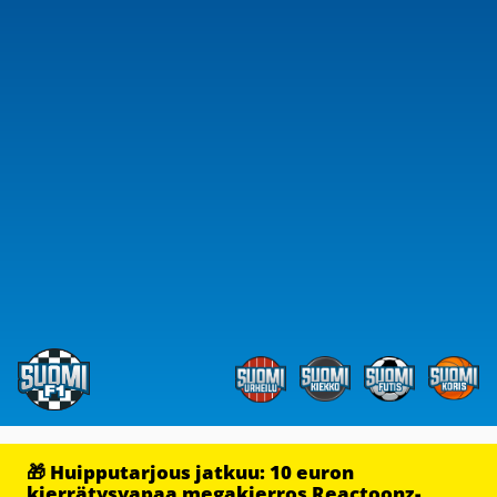
🎁 Huipputarjous jatkuu: 10 euron
kierrätysvapaa megakierros Reactoonz-