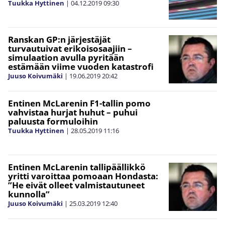
Tuukka Hyttinen
|
04.12.2019
09:30
Ranskan GP:n järjestäjät
turvautuivat erikoisosaajiin –
simulaation avulla pyritään
estämään viime vuoden katastrofi
Juuso Koivumäki
|
19.06.2019
20:42
Entinen McLarenin F1-tallin pomo
vahvistaa hurjat huhut – puhui
paluusta formuloihin
Tuukka Hyttinen
|
28.05.2019
11:16
Entinen McLarenin tallipäällikkö
yritti varoittaa pomoaan Hondasta:
”He eivät olleet valmistautuneet
kunnolla”
Juuso Koivumäki
|
25.03.2019
12:40