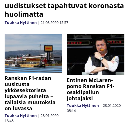
uudistukset tapahtuvat koronasta
huolimatta
Tuukka Hyttinen
|
21.03.2020
15:57
Ranskan F1-radan
Entinen McLaren-
uusitusta
pomo Ranskan F1-
ykkössektorista
osakilpailun
lupaavia puheita –
johtajaksi
tällaisia muutoksia
Tuukka Hyttinen
|
28.01.2020
on luvassa
08:14
Tuukka Hyttinen
|
28.01.2020
18:45