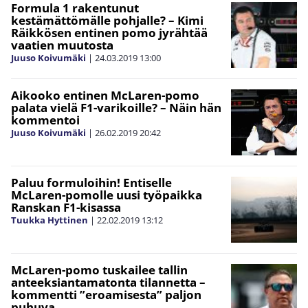
Formula 1 rakentunut
kestämättömälle pohjalle? – Kimi
Räikkösen entinen pomo jyrähtää
vaatien muutosta
Juuso Koivumäki
|
24.03.2019
13:00
Aikooko entinen McLaren-pomo
palata vielä F1-varikoille? – Näin hän
kommentoi
Juuso Koivumäki
|
26.02.2019
20:42
Paluu formuloihin! Entiselle
McLaren-pomolle uusi työpaikka
Ranskan F1-kisassa
Tuukka Hyttinen
|
22.02.2019
13:12
McLaren-pomo tuskailee tallin
anteeksiantamatonta tilannetta –
kommentti ”eroamisesta” paljon
puhuva