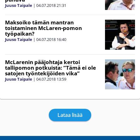
Juuso Taipale
|
04.07.2018
21:31
Maksoiko tämän mantran
toistaminen McLaren-pomon
työpaikan?
Juuso Taipale
|
04.07.2018
16:40
McLarenin pääjohtaja kertoi
tallipomon potkuista: ”Tämä ei ole
satojen työntekijöiden vika”
Juuso Taipale
|
04.07.2018
13:59
Lataa lisää