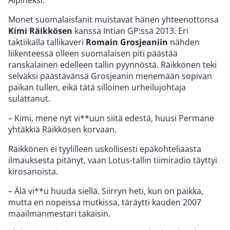
Alpineksi.
Monet suomalaisfanit muistavat hänen yhteenottonsa
Kimi Räikkösen
kanssa Intian GP:ssä 2013. Eri
taktiikalla tallikaveri
Romain Grosjeaniin
nähden
liikenteessä olleen suomalaisen piti päästää
ranskalainen edelleen tallin pyynnöstä. Räikkönen teki
selväksi päästävänsä Grosjeanin menemään sopivan
paikan tullen, eikä tätä silloinen urheilujohtaja
sulattanut.
– Kimi, mene nyt vi**uun siitä edestä, huusi Permane
yhtäkkiä Räikkösen korvaan.
Räikkönen ei tyylilleen uskollisesti epäkohteliaasta
ilmauksesta pitänyt, vaan Lotus-tallin tiimiradio täyttyi
kirosanoista.
– Älä vi**u huuda siellä. Siirryn heti, kun on paikka,
mutta en nopeissa mutkissa, täräytti kauden 2007
maailmanmestari takaisin.