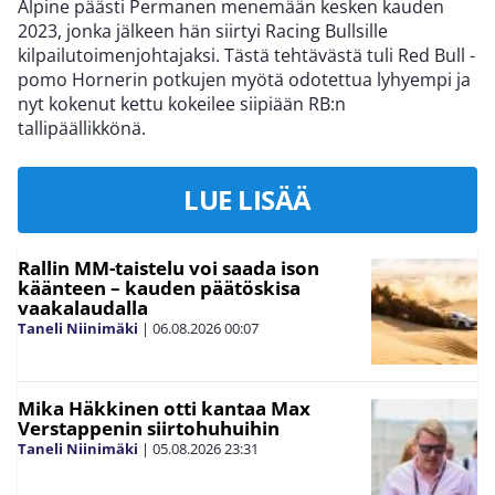
Alpine päästi Permanen menemään kesken kauden
2023, jonka jälkeen hän siirtyi Racing Bullsille
kilpailutoimenjohtajaksi. Tästä tehtävästä tuli Red Bull -
pomo Hornerin potkujen myötä odotettua lyhyempi ja
nyt kokenut kettu kokeilee siipiään RB:n
tallipäällikkönä.
LUE LISÄÄ
Rallin MM-taistelu voi saada ison
käänteen – kauden päätöskisa
vaakalaudalla
Taneli Niinimäki
|
06.08.2026
00:07
Mika Häkkinen otti kantaa Max
Verstappenin siirtohuhuihin
Taneli Niinimäki
|
05.08.2026
23:31