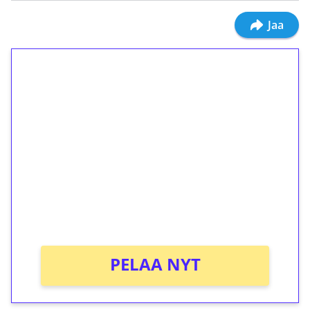
Jaa
1€ = 10€ arvosta
ilmaiskierroksia ilman
kierrätystä!
Talleta 1€
Saat heti 50 ilmaiskierrosta Tuohi 1000 -
peliin (arvo 0,20€ per kierros)!
Ei kierrätysvaatimusta!
PELAA NYT