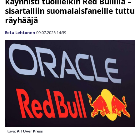
käynnisti tuolileikin Red Bullilla –
sisartalliin suomalaisfaneille tuttu
räyhääjä
Eetu Lehtonen
09.07.2025
14:39
Kuva:
All Over Press