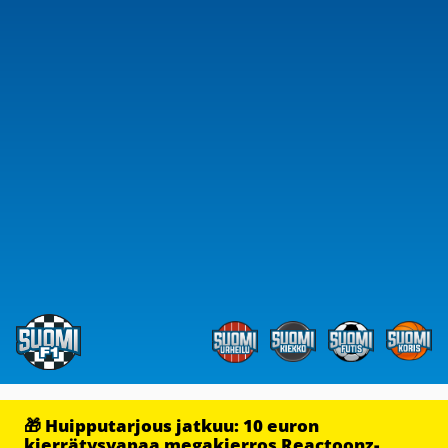
🎁 Huipputarjous jatkuu: 10 euron
kierrätysvapaa megakierros Reactoonz-