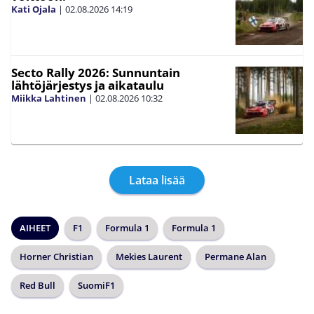
Kati Ojala
|
02.08.2026
14:19
Secto Rally 2026: Sunnuntain
lähtöjärjestys ja aikataulu
Miikka Lahtinen
|
02.08.2026
10:32
Lataa lisää
AIHEET
F1
Formula 1
Formula 1
Horner Christian
Mekies Laurent
Permane Alan
Red Bull
SuomiF1