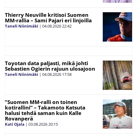
Thierry Neuville kritisoi Suomen
MM-rallia – Sami Pajari eri linjoilla
Taneli Niinimäki
|
04.08.2026
22:42
Toyotan data paljasti, mikä johti
Sebastien Ogierin rajuun ulosajoon
Taneli Niinimäki
|
04.08.2026
17:58
”Suomen MM-ralli on toinen
kotirallini” – Takamoto Katsuta
halusi tehdä saman kuin Kalle
Rovanperä
Kati Ojala
|
03.08.2026
20:15