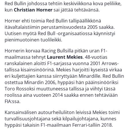
Red Bullin johdossa tehtiin keskiviikkona kova peliliike,
kun
Christian Horner
sai jättää tehtävänsä.
Horner ehti toimia Red Bullin tallipäällikkönä
itävaltalaistiimin perustamisvuodesta 2005 saakka.
Uutisen myötä Red Bull -organisaatiossa käynnistyi
pienimuotoinen tuolileikki.
Hornerin korvaa Racing Bullsilla pitkän uran F1-
maailmassa tehnyt
Laurent Mekies
. 48-vuotias
ranskalainen aloitti F1-sarjassa vuonna 2001 Arrows-
tallissa kisainsinöörinä. Mekies harjoitti kyseistä virkaa
eri kuljettajien kanssa siirryttyään Minardille. Red Bullin
ostettua Minardin 2006, hyppäsi hän pääinsinööriksi
Toro Rossoksi muuttuneessa tallissa ja viihtyi tässä
roolissa aina vuoteen 2014 saakka ennen tehtäviään
FIA:ssa.
Kansainvälisen autourheiluliiton leivissä Mekies toimi
turvallisuusjohtajana sekä kilpailujohtajana, kunnes
hyppäsi takaisin F1-maailmaan Ferrari-talliin 2018.