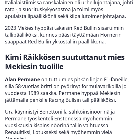
Italialaistiimissä ranskalainen oli urheilujohtajana, johti
rata -ja suorituskykyosastoa ja toimi myös
apulaistallipäällikkönä sekä kilpailutoimenjohtajana.
2023 Mekies hyppäsi takaisin Red Bullin sisartiimiin
tallipäälliköksi, kunnes pääsi täyttämään Hornerin
saappaat Red Bullin ykköstallin päällikkönä.
Kimi Räikkösen suututtanut mies
Mekiesin tuolille
Alan Permane
on tuttu mies pitkän linjan F1-faneille,
sillä 58-vuotias britti on pyörinyt formulavarikoilla jo
vuodesta 1989 saakka. Permane hyppää Mekiesin
jättämälle penkille Racing Bullsin tallipäälliköksi.
Ura käynnistyi Benettonilla sähköinsinöörinä ja
Permane työskenteli Enstonessa myöhemmin
vuosikausia kisainsinöörinä tallin vaihtuessa
Renaultiksi, Lotukseksi sekä myöhemmin vielä