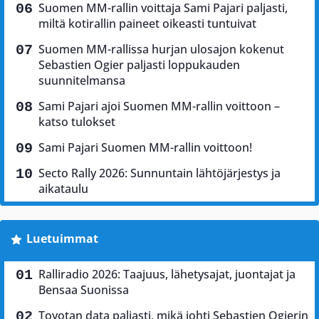
Suomen MM-rallin voittaja Sami Pajari paljasti,
miltä kotirallin paineet oikeasti tuntuivat
Suomen MM-rallissa hurjan ulosajon kokenut
Sebastien Ogier paljasti loppukauden
suunnitelmansa
Sami Pajari ajoi Suomen MM-rallin voittoon –
katso tulokset
Sami Pajari Suomen MM-rallin voittoon!
Secto Rally 2026: Sunnuntain lähtöjärjestys ja
aikataulu
Luetuimmat
Ralliradio 2026: Taajuus, lähetysajat, juontajat ja
Bensaa Suonissa
Toyotan data paljasti, mikä johti Sebastien Ogierin