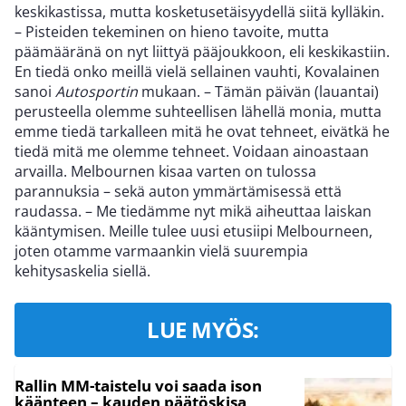
keskikastissa, mutta kosketusetäisyydellä siitä kylläkin.
– Pisteiden tekeminen on hieno tavoite, mutta
päämääränä on nyt liittyä pääjoukkoon, eli keskikastiin.
En tiedä onko meillä vielä sellainen vauhti, Kovalainen
sanoi
Autosportin
mukaan. – Tämän päivän (lauantai)
perusteella olemme suhteellisen lähellä monia, mutta
emme tiedä tarkalleen mitä he ovat tehneet, eivätkä he
tiedä mitä me olemme tehneet. Voidaan ainoastaan
arvailla. Melbournen kisaa varten on tulossa
parannuksia – sekä auton ymmärtämisessä että
raudassa. – Me tiedämme nyt mikä aiheuttaa laiskan
kääntymisen. Meille tulee uusi etusiipi Melbourneen,
joten otamme varmaankin vielä suurempia
kehitysaskelia siellä.
LUE MYÖS:
Rallin MM-taistelu voi saada ison
käänteen – kauden päätöskisa