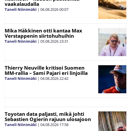
vaakalaudalla
Taneli Niinimäki
|
06.08.2026
00:07
Mika Häkkinen otti kantaa Max
Verstappenin siirtohuhuihin
Taneli Niinimäki
|
05.08.2026
23:31
Thierry Neuville kritisoi Suomen
MM-rallia – Sami Pajari eri linjoilla
Taneli Niinimäki
|
04.08.2026
22:42
Toyotan data paljasti, mikä johti
Sebastien Ogierin rajuun ulosajoon
Taneli Niinimäki
|
04.08.2026
17:58