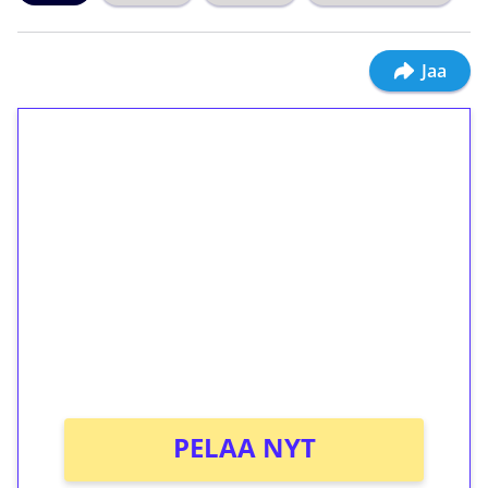
Jaa
1€ = 10€ arvosta
ilmaiskierroksia ilman
kierrätystä!
Talleta 1€
Saat heti 50 ilmaiskierrosta Tuohi 1000 -
peliin (arvo 0,20€ per kierros)!
Ei kierrätysvaatimusta!
PELAA NYT