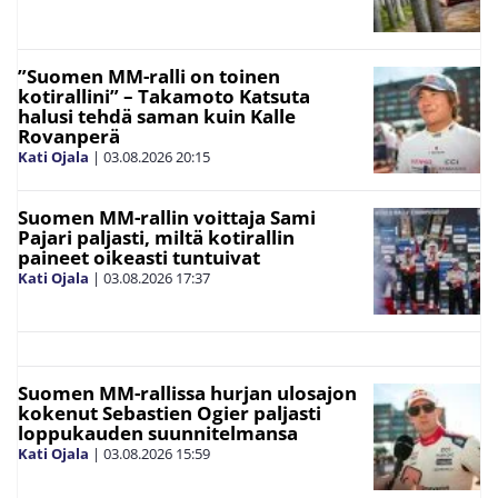
”Suomen MM-ralli on toinen
kotirallini” – Takamoto Katsuta
halusi tehdä saman kuin Kalle
Rovanperä
Kati Ojala
|
03.08.2026
20:15
Suomen MM-rallin voittaja Sami
Pajari paljasti, miltä kotirallin
paineet oikeasti tuntuivat
Kati Ojala
|
03.08.2026
17:37
Suomen MM-rallissa hurjan ulosajon
kokenut Sebastien Ogier paljasti
loppukauden suunnitelmansa
Kati Ojala
|
03.08.2026
15:59