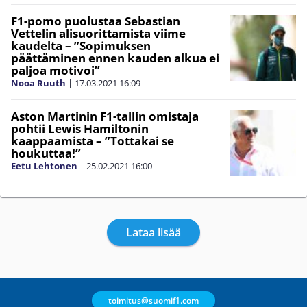
F1-pomo puolustaa Sebastian
Vettelin alisuorittamista viime
kaudelta – ”Sopimuksen
päättäminen ennen kauden alkua ei
paljoa motivoi”
Nooa Ruuth
|
17.03.2021
16:09
Aston Martinin F1-tallin omistaja
pohtii Lewis Hamiltonin
kaappaamista – ”Tottakai se
houkuttaa!”
Eetu Lehtonen
|
25.02.2021
16:00
Lataa lisää
toimitus@suomif1.com