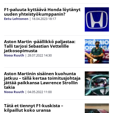
F1-paluuta kyttäävä Honda löytänyt
uuden yhteistyökumppanin?
Eetu Lehtonen
|
18.04.2023
18:17
Aston Martin -päällikkö paljastaa:
Talli tarjosi Sebastian Vettelille
jatkosopimusta
Nooa Ruuth
|
28.07.2022
14:30
Aston Martinin sisäinen kuohunta
jatkuu – tällä kertaa toimitusjohtaja
jättää paikkansa Lawrence Strollin
takia
Nooa Ruuth
|
04.05.2022
11:00
Tätä et tiennyt F1-kuskista –
kilpaillut koko uransa