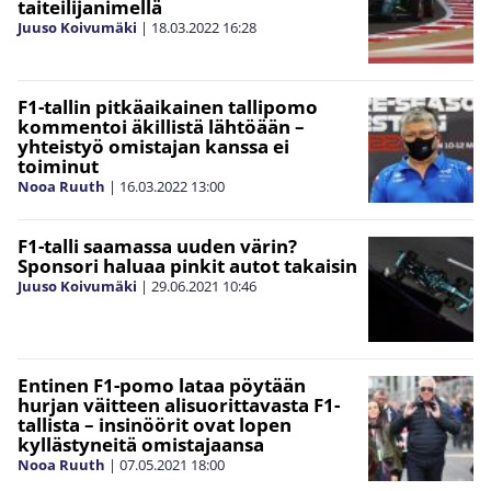
taiteilijanimellä
Juuso Koivumäki
|
18.03.2022
16:28
F1-tallin pitkäaikainen tallipomo
kommentoi äkillistä lähtöään –
yhteistyö omistajan kanssa ei
toiminut
Nooa Ruuth
|
16.03.2022
13:00
F1-talli saamassa uuden värin?
Sponsori haluaa pinkit autot takaisin
Juuso Koivumäki
|
29.06.2021
10:46
Entinen F1-pomo lataa pöytään
hurjan väitteen alisuorittavasta F1-
tallista – insinöörit ovat lopen
kyllästyneitä omistajaansa
Nooa Ruuth
|
07.05.2021
18:00