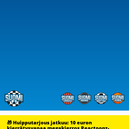
🎁 Huipputarjous jatkuu: 10 euron
kierrätysvapaa megakierros Reactoonz-