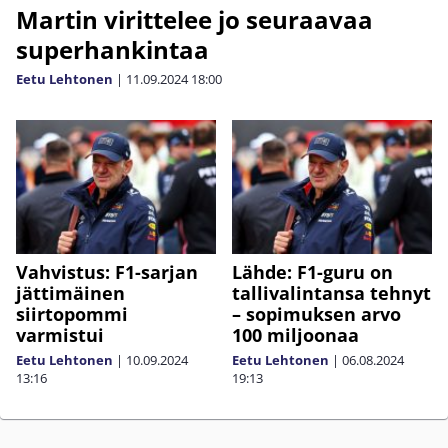
Martin virittelee jo seuraavaa
superhankintaa
Eetu Lehtonen
|
11.09.2024
18:00
Vahvistus: F1-sarjan
Lähde: F1-guru on
jättimäinen
tallivalintansa tehnyt
siirtopommi
– sopimuksen arvo
varmistui
100 miljoonaa
Eetu Lehtonen
|
10.09.2024
Eetu Lehtonen
|
06.08.2024
13:16
19:13