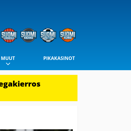
MUUT
PIKAKASINOT
egakierros