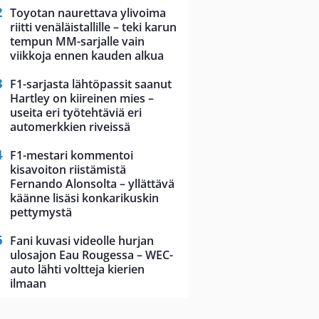
Toyotan naurettava ylivoima
riitti venäläistallille – teki karun
tempun MM-sarjalle vain
viikkoja ennen kauden alkua
F1-sarjasta lähtöpassit saanut
Hartley on kiireinen mies –
useita eri työtehtäviä eri
automerkkien riveissä
F1-mestari kommentoi
kisavoiton riistämistä
Fernando Alonsolta – yllättävä
käänne lisäsi konkarikuskin
pettymystä
Fani kuvasi videolle hurjan
ulosajon Eau Rougessa – WEC-
auto lähti voltteja kierien
ilmaan