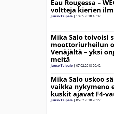
Eau Rougessa – WEC
voltteja kierien il
Juuso Taipale
|
10.05.2018
16:32
Mika Salo toivoisi
moottoriurheilun o
Venäjältä – yksi o
meitä
Juuso Taipale
|
07.02.2018
20:42
Mika Salo uskoo s
vaikka nykymeno ei
kuskit ajavat F4-va
Juuso Taipale
|
06.02.2018
20:22