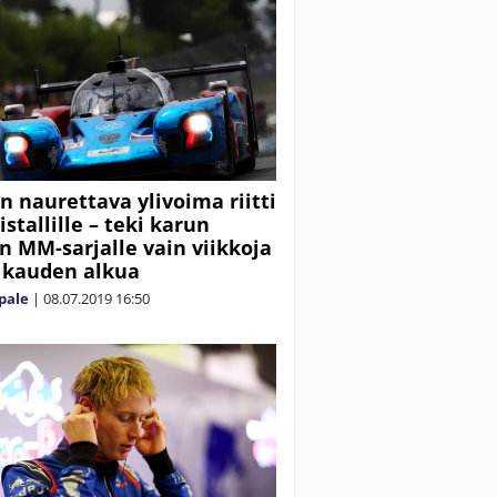
n naurettava ylivoima riitti
stallille – teki karun
 MM-sarjalle vain viikkoja
 kauden alkua
pale
|
08.07.2019
16:50