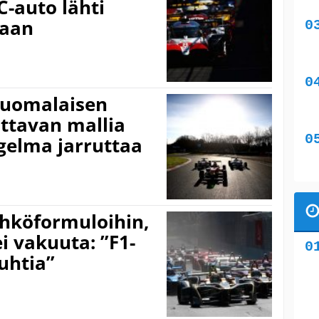
-auto lähti
maan
 suomalaisen
ttavan mallia
ngelma jarruttaa
ähköformuloihin,
 vakuuta: ”F1-
uhtia”