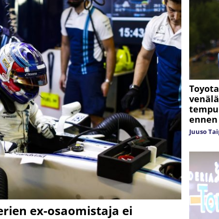
Toyota
venäläi
tempun
ennen
Juuso Tai
erien ex-osaomistaja ei