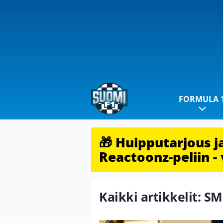
FORMULA 
🎁 Huipputarjous 
Reactoonz-peliin - 
Kaikki artikkelit: S