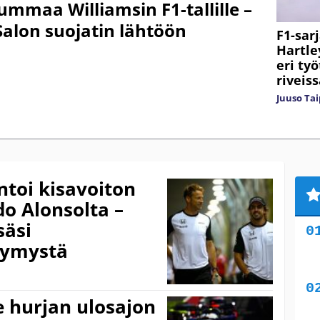
mmaa Williamsin F1-tallille –
 Salon suojatin lähtöön
F1-sar
Hartle
eri ty
riveis
Juuso Tai
toi kisavoiton
do Alonsolta –
säsi
tymystä
e hurjan ulosajon