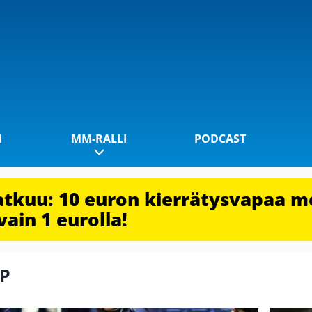
1
MM-RALLI
PODCAST
jatkuu: 10 euron kierrätysvapaa m
vain 1 eurolla!
MP