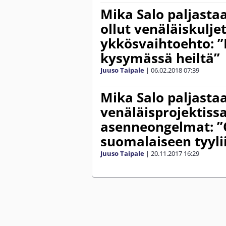
Mika Salo paljastaa
ollut venäläiskulje
ykkösvaihtoehto: 
kysymässä heiltä”
Juuso Taipale
|
06.02.2018
07:39
Mika Salo paljasta
venäläisprojektissa
asenneongelmat: ”
suomalaiseen tyyli
Juuso Taipale
|
20.11.2017
16:29