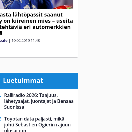
jasta lähtöpassit saanut
y on kiireinen mies – useita
ötehtäviä eri automerkkien
sä
pale
|
10.02.2019
11:48
Luetuimmat
Ralliradio 2026: Taajuus,
lähetysajat, juontajat ja Bensaa
Suonissa
Toyotan data paljasti, mikä
johti Sebastien Ogierin rajuun
ulosajoon