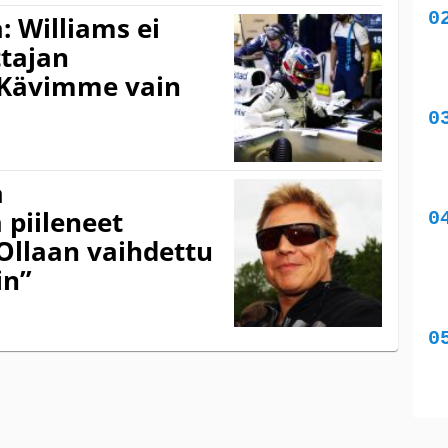
: Williams ei
ttajan
”Kävimme vain
a
 piileneet
Ollaan vaihdettu
in”