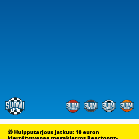
🎁 Huipputarjous jatkuu: 10 euron
kierrätysvapaa megakierros Reactoonz-