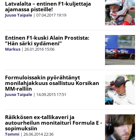
Latvalalta – entinen F1-kuljettaja
ajamassa pisteille!
Juuso Taipale
|
07.04.2017
19:19
Entinen F1-kuski Alain Prostista:
”Hän särki sydämeni”
Markus
|
26.01.2016
15:06
Formuloissakin pyörähtänyt
monilahjakkuus osallistuu Korsikan
MM-ralliin
Juuso Taipale
|
14.09.2015
17:51
Räikkösen ex-tallikaveri ja
autourheilun monitaituri Formula E -
sopimuksiin
Tommi
|
26.06.2014
22:36