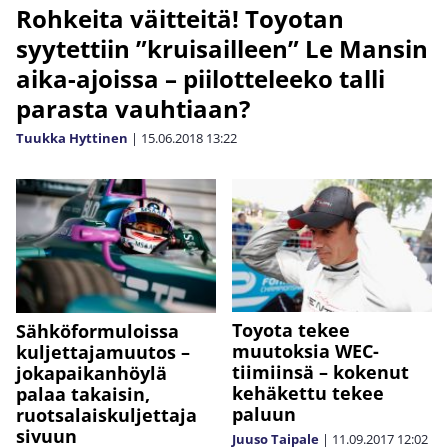
Rohkeita väitteitä! Toyotan
syytettiin ”kruisailleen” Le Mansin
aika-ajoissa – piilotteleeko talli
parasta vauhtiaan?
Tuukka Hyttinen
|
15.06.2018
13:22
Toyota tekee
Sähköformuloissa
muutoksia WEC-
kuljettajamuutos –
tiimiinsä – kokenut
jokapaikanhöylä
kehäkettu tekee
palaa takaisin,
paluun
ruotsalaiskuljettaja
sivuun
Juuso Taipale
|
11.09.2017
12:02