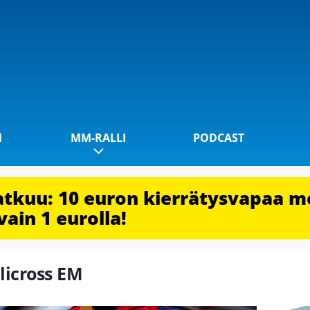
1
MM-RALLI
PODCAST
jatkuu: 10 euron kierrätysvapaa m
vain 1 eurolla!
llicross EM