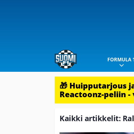
FORMULA 
🎁 Huipputarjous 
Reactoonz-peliin - 
Kaikki artikkelit: Ra