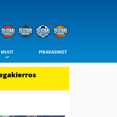
MUUT
PIKAKASINOT
egakierros