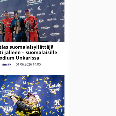
tias suomalaisyllättäjä
ti jälleen – suomalaisille
odium Unkarissa
iinimäki
|
01.06.2026
14:00