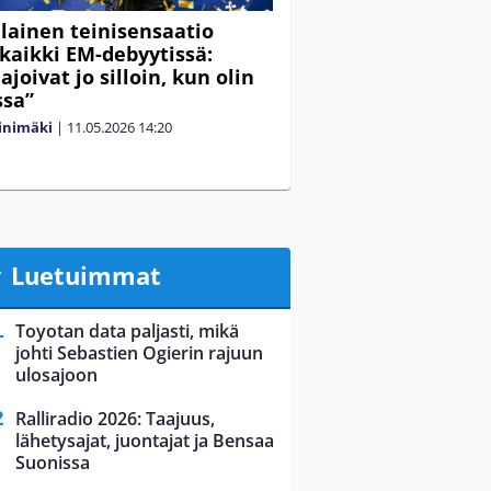
ainen teinisensaatio
i kaikki EM-debyytissä:
joivat jo silloin, kun olin
ssa”
iinimäki
|
11.05.2026
14:20
Luetuimmat
Toyotan data paljasti, mikä
johti Sebastien Ogierin rajuun
ulosajoon
Ralliradio 2026: Taajuus,
lähetysajat, juontajat ja Bensaa
Suonissa