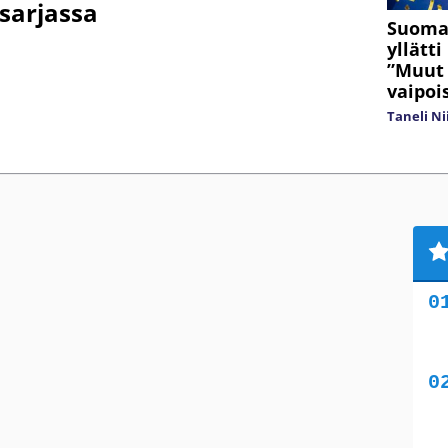
sarjassa
Suomal
yllätt
”Muut a
vaipoi
Taneli N