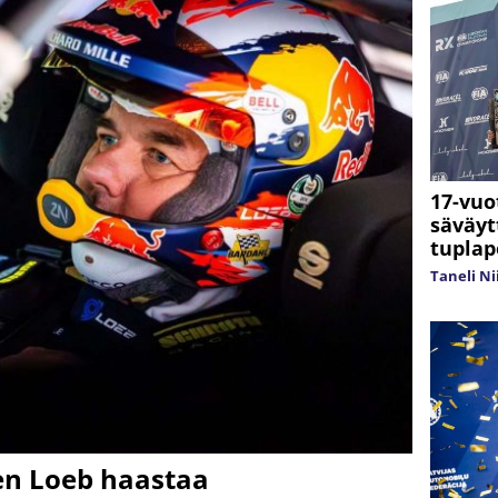
17-vuo
säväyt
tuplap
Taneli N
ien Loeb haastaa