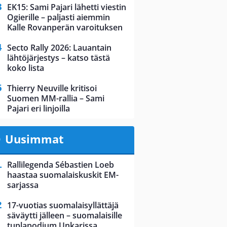
EK15: Sami Pajari lähetti viestin
Ogierille – paljasti aiemmin
Kalle Rovanperän varoituksen
Secto Rally 2026: Lauantain
lähtöjärjestys – katso tästä
koko lista
Thierry Neuville kritisoi
Suomen MM-rallia – Sami
Pajari eri linjoilla
Uusimmat
Rallilegenda Sébastien Loeb
haastaa suomalaiskuskit EM-
sarjassa
17-vuotias suomalaisyllättäjä
säväytti jälleen – suomalaisille
tuplapodium Unkarissa