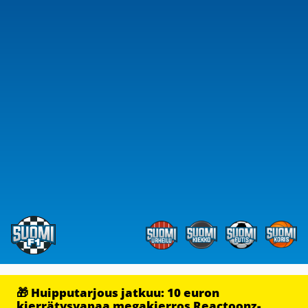
🎁 Huipputarjous jatkuu: 10 euron
kierrätysvapaa megakierros Reactoonz-