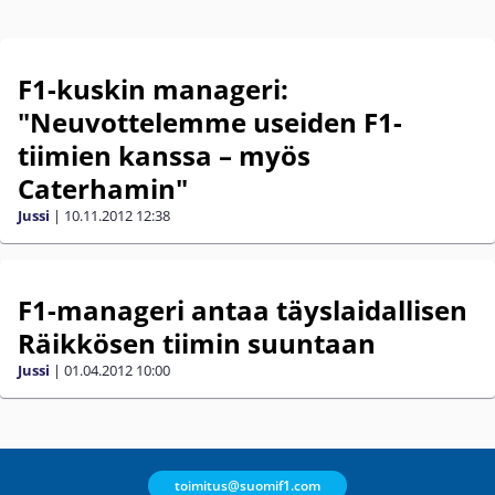
F1-kuskin manageri:
"Neuvottelemme useiden F1-
tiimien kanssa – myös
Caterhamin"
Jussi
|
10.11.2012
12:38
F1-manageri antaa täyslaidallisen
Räikkösen tiimin suuntaan
Jussi
|
01.04.2012
10:00
toimitus@suomif1.com