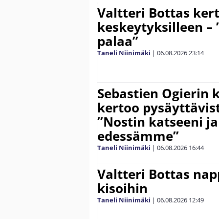
Valtteri Bottas ker
keskeytyksilleen – 
palaa”
Taneli Niinimäki
|
06.08.2026
23:14
Sebastien Ogierin 
kertoo pysäyttävist
”Nostin katseeni j
edessämme”
Taneli Niinimäki
|
06.08.2026
16:44
Valtteri Bottas na
kisoihin
Taneli Niinimäki
|
06.08.2026
12:49