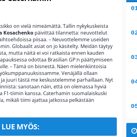
ikko on vielä nimeämättä. Tallin nykykuskeista
a Kosachenko
päivittää tilannetta: neuvottelut
vaihtoehdoissa piisaa. – Neuvottelemme useiden
in. Globaalit asiat on jo käsitelty. Meidän täytyy
ista, mutta näitä ei voi ratkaista ennen kauden
 tapauksessa odottaa Brasilian GP:n päättymiseen
ille
. – Tämä on bisnestä. Näen mielenkiintoisia
styökumppanuuksissamme. Venäjällä ollaan
 ja juuri tästä me keskustelemme parhaillaan. Nyt
nnista: sanotaan näin, että on olemassa hyviä
aa F1-tiimin kanssa. Caterhamin suomalaiskuski
la, mikäli tiimi ajattaa jatkossa pelkästään
LUE MYÖS: