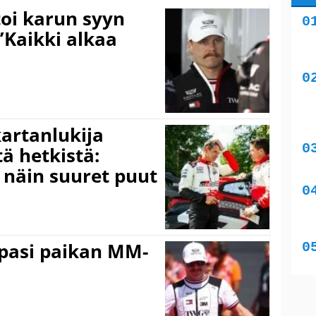
toi karun syyn
”Kaikki alkaa
kartanlukija
ä hetkistä:
a näin suuret puut
ppasi paikan MM-