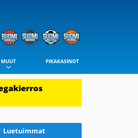
MUUT
PIKAKASINOT
egakierros
Luetuimmat