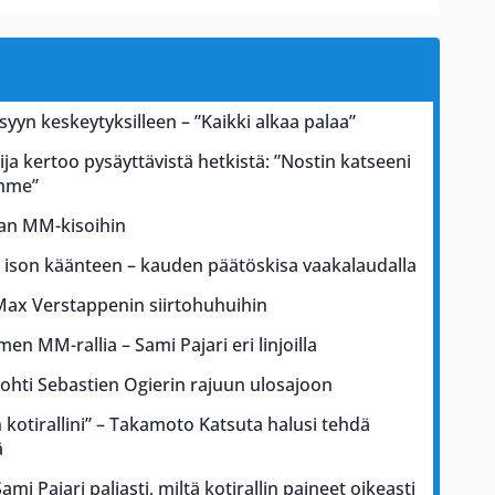
 syyn keskeytyksilleen – ”Kaikki alkaa palaa”
ja kertoo pysäyttävistä hetkistä: ”Nostin katseeni
ämme”
kan MM-kisoihin
a ison käänteen – kauden päätöskisa vaakalaudalla
Max Verstappenin siirtohuhuihin
men MM-rallia – Sami Pajari eri linjoilla
johti Sebastien Ogierin rajuun ulosajoon
kotirallini” – Takamoto Katsuta halusi tehdä
ä
i Pajari paljasti, miltä kotirallin paineet oikeasti