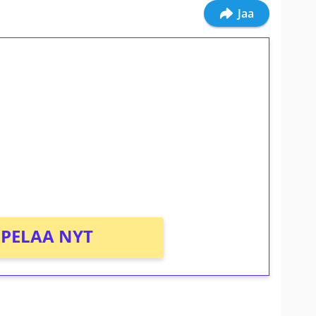
Jaa
ilmaiskierroksia ilman
osta Tuohi 1000 -peliin (arvo 0,20€ per
PELAA NYT