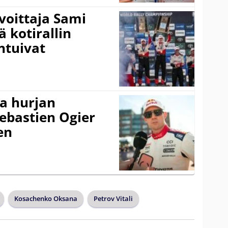
voittaja Sami
ä kotirallin
ntuivat
a hurjan
ebastien Ogier
en
Kosachenko Oksana
Petrov Vitali