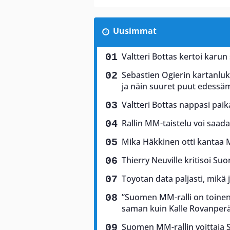
Uusimmat
Valtteri Bottas kertoi karun
Sebastien Ogierin kartanluki
ja näin suuret puut edess
Valtteri Bottas nappasi pai
Rallin MM-taistelu voi saad
Mika Häkkinen otti kantaa 
Thierry Neuville kritisoi Suo
Toyotan data paljasti, mikä 
”Suomen MM-ralli on toinen 
saman kuin Kalle Rovanper
Suomen MM-rallin voittaja Sam