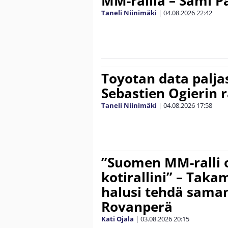
MM-rallia – Sami Paj
Taneli Niinimäki
|
04.08.2026
22:42
Toyotan data paljas
Sebastien Ogierin 
Taneli Niinimäki
|
04.08.2026
17:58
”Suomen MM-ralli 
kotirallini” – Tak
halusi tehdä saman
Rovanperä
Kati Ojala
|
03.08.2026
20:15