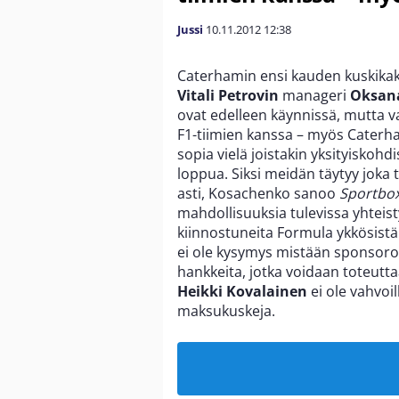
Jussi
10.11.2012
12:38
Caterhamin ensi kauden kuskikaks
Vitali Petrovin
manageri
Oksan
ovat edelleen käynnissä, mutta 
F1-tiimien kanssa – myös Caterham
sopia vielä joistakin yksityiskohd
loppua. Siksi meidän täytyy joka
asti, Kosachenko sanoo
Sportbox
mahdollisuuksia tulevissa yhtei
kiinnostuneita Formula ykkösistä
ei ole kysymys mistään sponsoroi
hankkeita, jotka voidaan toteutt
Heikki Kovalainen
ei ole vahvoil
maksukuskeja.