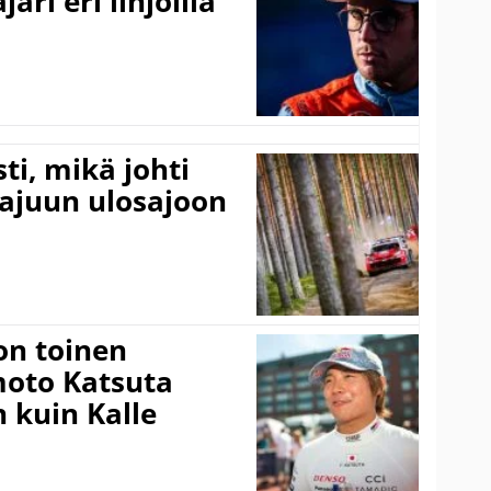
ari eri linjoilla
ti, mikä johti
rajuun ulosajoon
on toinen
amoto Katsuta
 kuin Kalle