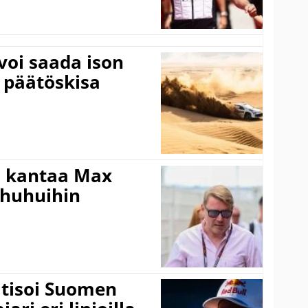
voi saada ison
 päätöskisa
i kantaa Max
ohuhuihin
itisoi Suomen