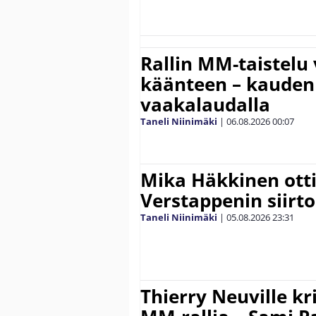
Rallin MM-taistelu 
käänteen – kauden
vaakalaudalla
Taneli Niinimäki
|
06.08.2026
00:07
Mika Häkkinen ott
Verstappenin siirt
Taneli Niinimäki
|
05.08.2026
23:31
Thierry Neuville kr