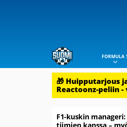
FORMULA 
🎁 Huipputarjous 
Reactoonz-peliin - 
F1-kuskin manageri:
tiimien kanssa – my