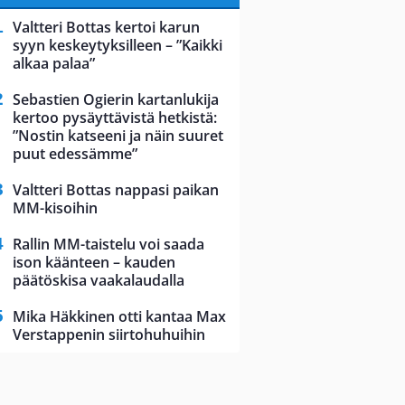
Valtteri Bottas kertoi karun
syyn keskeytyksilleen – ”Kaikki
alkaa palaa”
Sebastien Ogierin kartanlukija
kertoo pysäyttävistä hetkistä:
”Nostin katseeni ja näin suuret
puut edessämme”
Valtteri Bottas nappasi paikan
MM-kisoihin
Rallin MM-taistelu voi saada
ison käänteen – kauden
päätöskisa vaakalaudalla
Mika Häkkinen otti kantaa Max
Verstappenin siirtohuhuihin