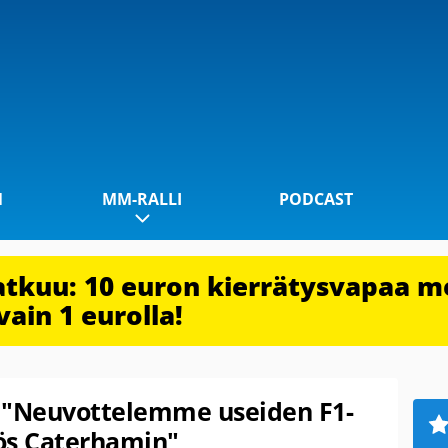
1
MM-RALLI
PODCAST
jatkuu: 10 euron kierrätysvapaa m
vain 1 eurolla!
 "Neuvottelemme useiden F1-
ös Caterhamin"