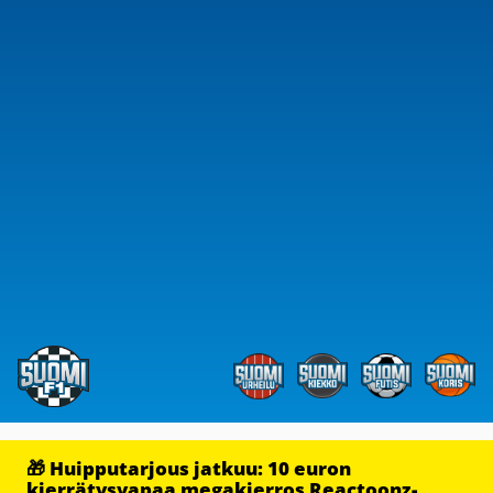
🎁 Huipputarjous jatkuu: 10 euron
kierrätysvapaa megakierros Reactoonz-