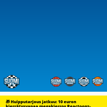
🎁 Huipputarjous jatkuu: 10 euron
kierrätysvapaa megakierros Reactoonz-