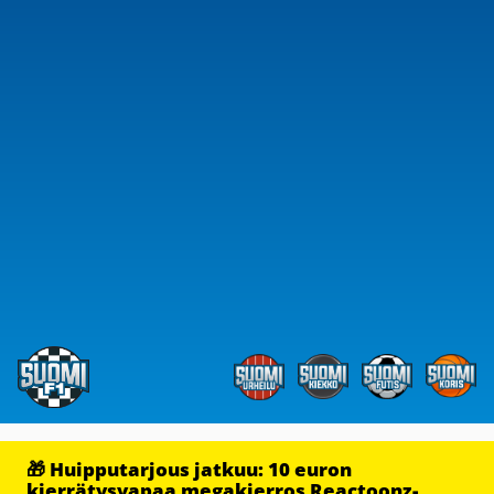
🎁 Huipputarjous jatkuu: 10 euron
kierrätysvapaa megakierros Reactoonz-