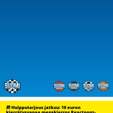
🎁 Huipputarjous jatkuu: 10 euron
kierrätysvapaa megakierros Reactoonz-