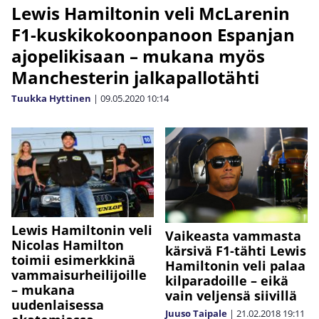
Lewis Hamiltonin veli McLarenin
F1-kuskikokoonpanoon Espanjan
ajopelikisaan – mukana myös
Manchesterin jalkapallotähti
Tuukka Hyttinen
|
09.05.2020
10:14
Lewis Hamiltonin veli
Vaikeasta vammasta
Nicolas Hamilton
kärsivä F1-tähti Lewis
toimii esimerkkinä
Hamiltonin veli palaa
vammaisurheilijoille
kilparadoille – eikä
– mukana
vain veljensä siivillä
uudenlaisessa
Juuso Taipale
|
21.02.2018
19:11