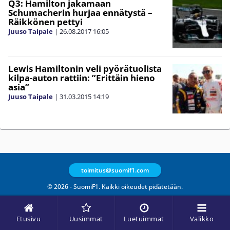
Q3: Hamilton jakamaan
Schumacherin hurjaa ennätystä –
Räikkönen pettyi
Juuso Taipale
|
26.08.2017
16:05
Lewis Hamiltonin veli pyörätuolista
kilpa-auton rattiin: ”Erittäin hieno
asia”
Juuso Taipale
|
31.03.2015
14:19
toimitus@suomif1.com
© 2026 - SuomiF1. Kaikki oikeudet pidätetään.
Etusivu
Uusimmat
Luetuimmat
Valikko