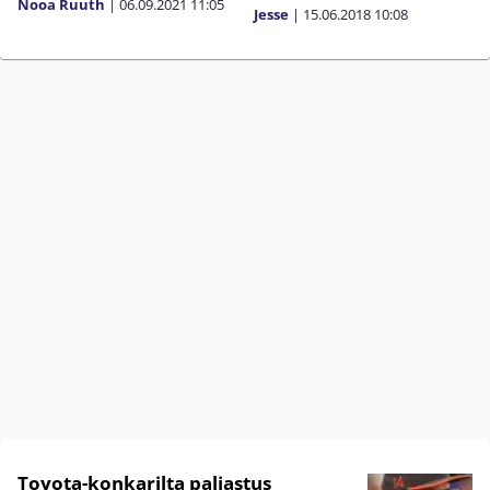
Nooa Ruuth
|
06.09.2021
11:05
Jesse
|
15.06.2018
10:08
Toyota-konkarilta paljastus