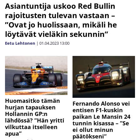
Asiantuntija uskoo Red Bullin
rajoitusten tulevan vastaan –
”Ovat jo huolissaan, mikäli he
löytävät vieläkin sekunnin”
Eetu Lehtonen
|
01.04.2023
13:00
Huomasitko tämän
Fernando Alonso vei
hurjan tapauksen
entisen F1-kuskin
Hollannin GP:n
paikan Le Mansin 24
lähdössä? ”Hän yritti
tunnin kisassa – ”Se
vilkuttaa itselleen
ei ollut minun
apua”
päätökseni”