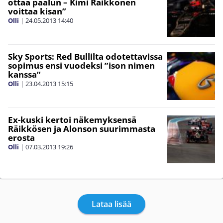
ottaa paalun – Kimi Räikkönen
voittaa kisan”
Olli
|
24.05.2013
14:40
Sky Sports: Red Bullilta odotettavissa
sopimus ensi vuodeksi ”ison nimen
kanssa”
Olli
|
23.04.2013
15:15
Ex-kuski kertoi näkemyksensä
Räikkösen ja Alonson suurimmasta
erosta
Olli
|
07.03.2013
19:26
Lataa lisää