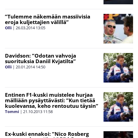
”Tulemme näkemään massiivisia
eroja kuljettajien välillä”
Olli
|
26.03.2014
13:05
Davidson: ”Odotan vahvoja
suorituksia Daniil Kvjatilta”
Olli
|
20.01.2014
14:50
Entinen F1-kuski muistelee hurjaa
mälliään pysäyttävästi: ”Kun tietää
kuolevansa, keho rentoutuu täysin”
Tommi
|
21.10.2013
11:58
Ex-kuski ennakoi: ”Nico Rosberg