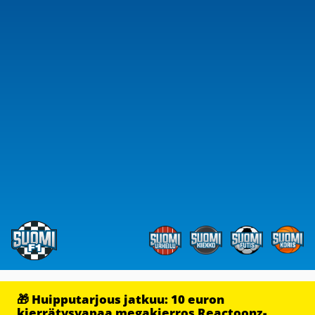
🎁 Huipputarjous jatkuu: 10 euron
kierrätysvapaa megakierros Reactoonz-