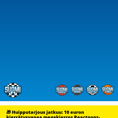
🎁 Huipputarjous jatkuu: 10 euron
kierrätysvapaa megakierros Reactoonz-