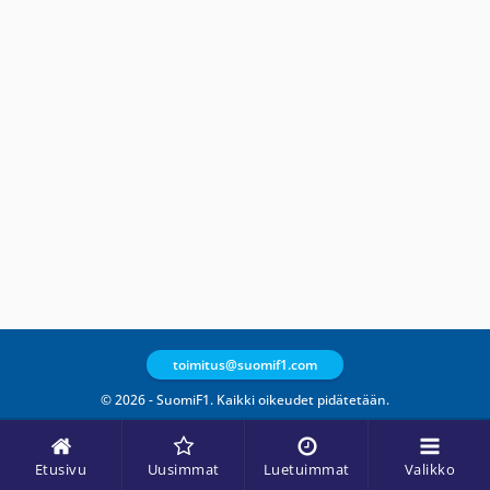
toimitus@suomif1.com
© 2026 - SuomiF1. Kaikki oikeudet pidätetään.
Etusivu
Uusimmat
Luetuimmat
Valikko