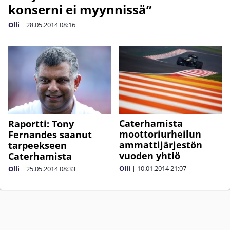
konserni ei myynnissä”
Olli
|
28.05.2014
08:16
Caterhamista
Raportti: Tony
moottoriurheilun
Fernandes saanut
ammattijärjestön
tarpeekseen
vuoden yhtiö
Caterhamista
Olli
|
10.01.2014
21:07
Olli
|
25.05.2014
08:33