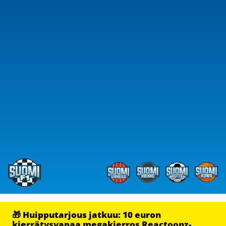
🎁 Huipputarjous jatkuu: 10 euron
kierrätysvapaa megakierros Reactoonz-