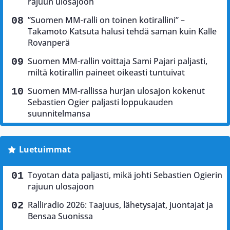
rajuun ulosajoon
”Suomen MM-ralli on toinen kotirallini” –
Takamoto Katsuta halusi tehdä saman kuin Kalle
Rovanperä
Suomen MM-rallin voittaja Sami Pajari paljasti,
miltä kotirallin paineet oikeasti tuntuivat
Suomen MM-rallissa hurjan ulosajon kokenut
Sebastien Ogier paljasti loppukauden
suunnitelmansa
Luetuimmat
Toyotan data paljasti, mikä johti Sebastien Ogierin
rajuun ulosajoon
Ralliradio 2026: Taajuus, lähetysajat, juontajat ja
Bensaa Suonissa