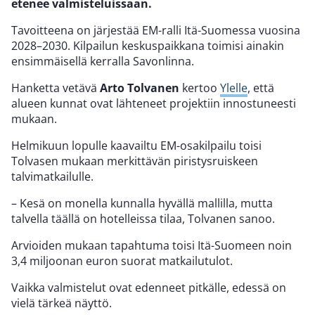
etenee valmisteluissaan.
Tavoitteena on järjestää EM-ralli Itä-Suomessa vuosina
2028–2030. Kilpailun keskuspaikkana toimisi ainakin
ensimmäisellä kerralla Savonlinna.
Hanketta vetävä
Arto Tolvanen
kertoo
Ylelle
, että
alueen kunnat ovat lähteneet projektiin innostuneesti
mukaan.
Helmikuun lopulle kaavailtu EM-osakilpailu toisi
Tolvasen mukaan merkittävän piristysruiskeen
talvimatkailulle.
– Kesä on monella kunnalla hyvällä mallilla, mutta
talvella täällä on hotelleissa tilaa, Tolvanen sanoo.
Arvioiden mukaan tapahtuma toisi Itä-Suomeen noin
3,4 miljoonan euron suorat matkailutulot.
Vaikka valmistelut ovat edenneet pitkälle, edessä on
vielä tärkeä näyttö.