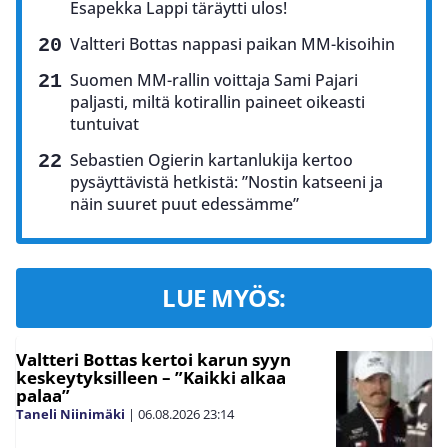
Esapekka Lappi täräytti ulos!
Valtteri Bottas nappasi paikan MM-kisoihin
Suomen MM-rallin voittaja Sami Pajari
paljasti, miltä kotirallin paineet oikeasti
tuntuivat
Sebastien Ogierin kartanlukija kertoo
pysäyttävistä hetkistä: ”Nostin katseeni ja
näin suuret puut edessämme”
LUE MYÖS:
Valtteri Bottas kertoi karun syyn
keskeytyksilleen – ”Kaikki alkaa
palaa”
Taneli Niinimäki
|
06.08.2026
23:14