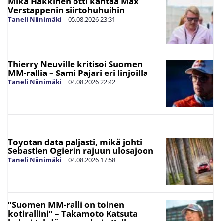
Mika Häkkinen otti kantaa Max
Verstappenin siirtohuhuihin
Taneli Niinimäki
|
05.08.2026
23:31
Thierry Neuville kritisoi Suomen
MM-rallia – Sami Pajari eri linjoilla
Taneli Niinimäki
|
04.08.2026
22:42
Toyotan data paljasti, mikä johti
Sebastien Ogierin rajuun ulosajoon
Taneli Niinimäki
|
04.08.2026
17:58
”Suomen MM-ralli on toinen
kotirallini” – Takamoto Katsuta