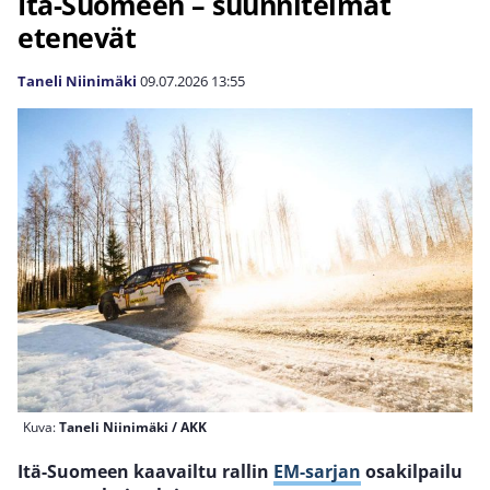
Itä-Suomeen – suunnitelmat
etenevät
Taneli Niinimäki
09.07.2026
13:55
Kuva:
Taneli Niinimäki / AKK
Itä-Suomeen kaavailtu rallin
EM-sarjan
osakilpailu