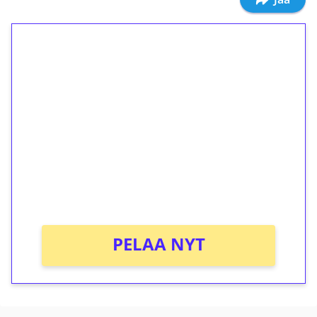
1€ = 10€ arvosta
ilmaiskierroksia ilman
kierrätystä!
Talleta 1€
Saat heti 50 ilmaiskierrosta Tuohi 1000 -
peliin (arvo 0,20€ per kierros)!
Ei kierrätysvaatimusta!
PELAA NYT