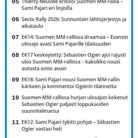
Thierry Neuville kritisoi Suomen MM-rallia –
Sami Pajari eri linjoilla
Secto Rally 2026: Sunnuntain lähtöjärjestys ja
aikataulu
EK14: Suomen MM-rallissa draamaa – Evansin
ulosajo avasi Sami Pajarille tilaisuuden
EK17 keskeytetty: Sebastien Ogier ajoi rajusti
ulos Suomen MM-rallissa – kaksikko nousi
autosta omin avuin
EK18: Sami Pajari nousi Suomen MM-rallin
kärkeen ja kommentoi Ogierin tilannetta
Suomen MM-rallissa hurjan ulosajon kokenut
Sebastien Ogier paljasti loppukauden
suunnitelmansa
EK12: Sami Pajari tykitti pohjat – Sébastien
Ogier vastasi heti