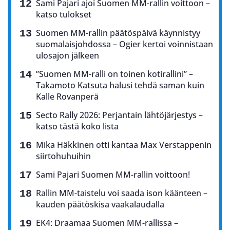
Sami Pajari ajoi Suomen MM-rallin voittoon –
katso tulokset
Suomen MM-rallin päätöspäivä käynnistyy
suomalaisjohdossa – Ogier kertoi voinnistaan
ulosajon jälkeen
”Suomen MM-ralli on toinen kotirallini” –
Takamoto Katsuta halusi tehdä saman kuin
Kalle Rovanperä
Secto Rally 2026: Perjantain lähtöjärjestys –
katso tästä koko lista
Mika Häkkinen otti kantaa Max Verstappenin
siirtohuhuihin
Sami Pajari Suomen MM-rallin voittoon!
Rallin MM-taistelu voi saada ison käänteen –
kauden päätöskisa vaakalaudalla
EK4: Draamaa Suomen MM-rallissa –