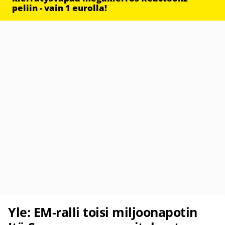
peliin - vain 1 eurolla!
Yle: EM-ralli toisi miljoonapotin