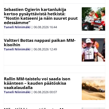
Sebastien Ogierin kartanlukija
kertoo pysäyttävistä hetkistä:
”Nostin katseeni ja näin suuret puut
edessämme”
Taneli Niinimäki
|
06.08.2026
16:44
Valtteri Bottas nappasi paikan MM-
kisoihin
Taneli Niinimäki
|
06.08.2026
12:49
Rallin MM-taistelu voi saada ison
käänteen – kauden päätöskisa
vaakalaudalla
Taneli Niinimäki
|
06.08.2026
00:07