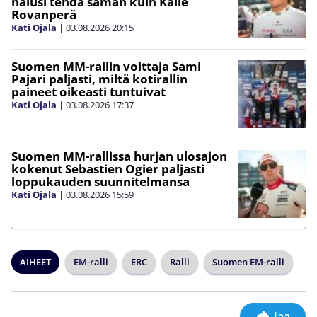
halusi tehdä saman kuin Kalle
Rovanperä
Kati Ojala
|
03.08.2026
20:15
Suomen MM-rallin voittaja Sami
Pajari paljasti, miltä kotirallin
paineet oikeasti tuntuivat
Kati Ojala
|
03.08.2026
17:37
Suomen MM-rallissa hurjan ulosajon
kokenut Sebastien Ogier paljasti
loppukauden suunnitelmansa
Kati Ojala
|
03.08.2026
15:59
AIHEET
EM-ralli
ERC
Ralli
Suomen EM-ralli
Jaa