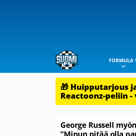
FORMULA 
🎁 Huipputarjous 
Reactoonz-peliin - 
George Russell myön
”Minun pitää olla p