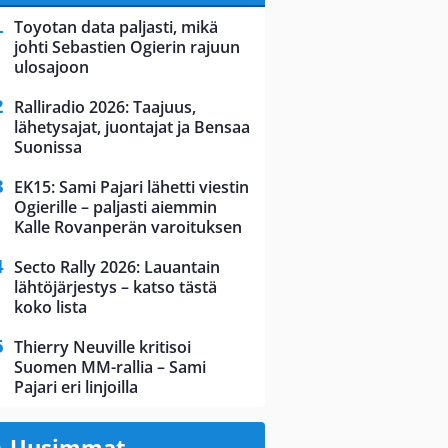
Toyotan data paljasti, mikä
johti Sebastien Ogierin rajuun
ulosajoon
Ralliradio 2026: Taajuus,
lähetysajat, juontajat ja Bensaa
Suonissa
EK15: Sami Pajari lähetti viestin
Ogierille – paljasti aiemmin
Kalle Rovanperän varoituksen
Secto Rally 2026: Lauantain
lähtöjärjestys – katso tästä
koko lista
Thierry Neuville kritisoi
Suomen MM-rallia – Sami
Pajari eri linjoilla
Uusimmat