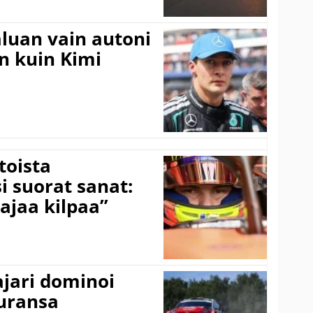
aluan vain autoni
n kuin Kimi
toista
i suorat sanat:
ajaa kilpaa”
ajari dominoi
 uransa