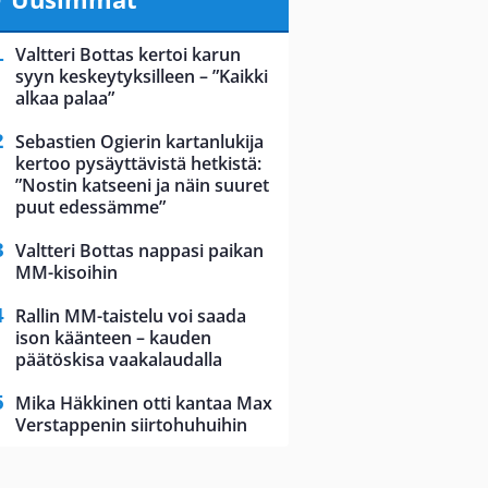
Valtteri Bottas kertoi karun
syyn keskeytyksilleen – ”Kaikki
alkaa palaa”
Sebastien Ogierin kartanlukija
kertoo pysäyttävistä hetkistä:
”Nostin katseeni ja näin suuret
puut edessämme”
Valtteri Bottas nappasi paikan
MM-kisoihin
Rallin MM-taistelu voi saada
ison käänteen – kauden
päätöskisa vaakalaudalla
Mika Häkkinen otti kantaa Max
Verstappenin siirtohuhuihin