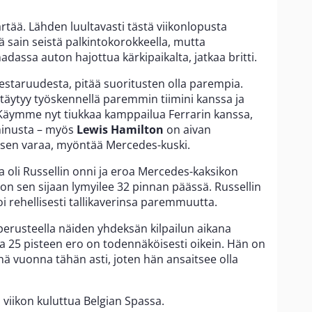
tää. Lähden luultavasti tästä viikonlopusta
tä sain seistä palkintokorokkeella, mutta
assa auton hajottua kärkipaikalta, jatkaa britti.
estaruudesta, pitää suoritusten olla parempia.
täytyy työskennellä paremmin tiimini kanssa ja
Käymme nyt tiukkaa kamppailua Ferrarin kanssa,
 minusta – myös
Lewis Hamilton
on aivan
sen varaa, myöntää Mercedes-kuski.
a oli Russellin onni ja eroa Mercedes-kaksikon
lton sen sijaan lymyilee 32 pinnan päässä. Russellin
i rehellisesti tallikaverinsa paremmuutta.
erusteella näiden yhdeksän kilpailun aikana
 25 pisteen ero on todennäköisesti oikein. Hän on
 vuonna tähän asti, joten hän ansaitsee olla
 viikon kuluttua Belgian Spassa.