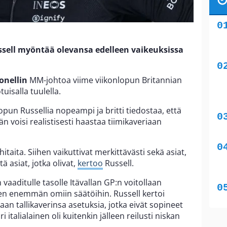
ssell myöntää olevansa edelleen vaikeuksissa
onellin
MM-johtoa viime viikonlopun Britannian
isalla tuulella.
nlopun Russellia nopeampi ja britti tiedostaa, että
n voisi realistisesti haastaa tiimikaveriaan
 hitaita. Siihen vaikuttivat merkittävästi sekä asiat,
tä asiat, jotka olivat,
kertoo
Russell.
 vaaditulle tasolle Itävallan GP:n voitollaan
een enemmän omiin säätöihin. Russell kertoi
n tallikaverinsa asetuksia, jotka eivät sopineet
i italialainen oli kuitenkin jälleen reilusti niskan