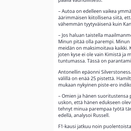
päällä vauhdillisesti.
– Autoa on edelleen vaikea ymmär
äärimmäisen kiitollisena siitä, et
vähemmän tyytyväisenä kuin Kanad
– Jos haluan taistella maailmanm
Minun pitää olla parempi. Minun 
meidän on maksimoitava kaikki. 
joten kyse ei ole vain Kimistä ja
tuntumassa. Tässä on parantami
Antonellin epäonni Silverstoness
välillä on enää 25 pistettä. Hami
mukaan nykyinen piste-ero indiko
– Omien ja hänen suoritustensa p
uskon, että hänen edukseen oleva
tehnyt minua parempaa työtä tänä
edellä, analysoi Russell.
F1-kausi jatkuu noin puolentoista