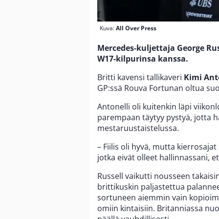
Kuva:
All Over Press
Mercedes-kuljettaja George Ru
W17-kilpurinsa kanssa.
Britti kavensi tallikaveri
Kimi Ant
GP:ssä Rouva Fortunan oltua suotu
Antonelli oli kuitenkin läpi viiko
parempaan täytyy pystyä, jotta hä
mestaruustaistelussa.
– Fiilis oli hyvä, mutta kierrosajat
jotka eivät olleet hallinnassani, et
Russell vaikutti nousseen takaisin
brittikuskin paljastettua palann
sortuneen aiemmin vain kopioimaa
omiin kintaisiin. Britanniassa nuor