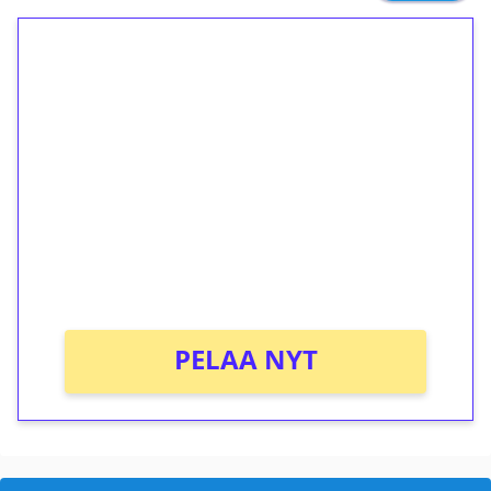
1€ = 10€ arvosta
ilmaiskierroksia ilman
kierrätystä!
Talleta 1€
Saat heti 50 ilmaiskierrosta Tuohi 1000 -
peliin (arvo 0,20€ per kierros)!
Ei kierrätysvaatimusta!
PELAA NYT