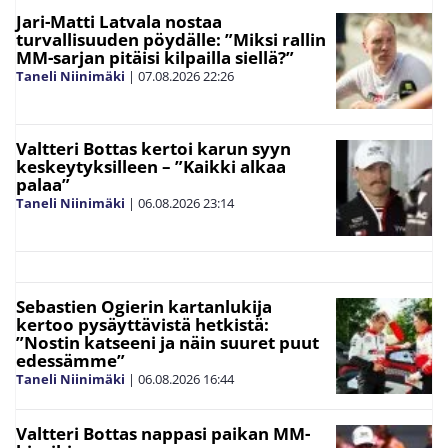
Jari-Matti Latvala nostaa
turvallisuuden pöydälle: ”Miksi rallin
MM-sarjan pitäisi kilpailla siellä?”
Taneli Niinimäki
|
07.08.2026
22:26
Valtteri Bottas kertoi karun syyn
keskeytyksilleen – ”Kaikki alkaa
palaa”
Taneli Niinimäki
|
06.08.2026
23:14
Sebastien Ogierin kartanlukija
kertoo pysäyttävistä hetkistä:
”Nostin katseeni ja näin suuret puut
edessämme”
Taneli Niinimäki
|
06.08.2026
16:44
Valtteri Bottas nappasi paikan MM-