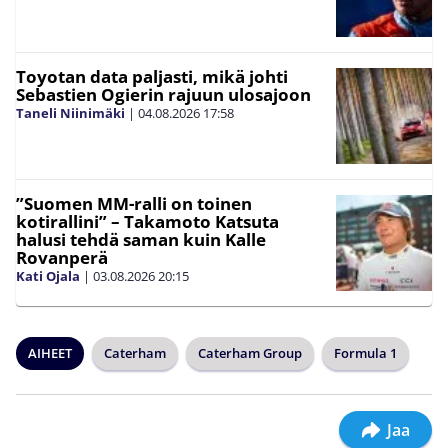
Toyotan data paljasti, mikä johti
Sebastien Ogierin rajuun ulosajoon
Taneli Niinimäki
|
04.08.2026
17:58
”Suomen MM-ralli on toinen
kotirallini” – Takamoto Katsuta
halusi tehdä saman kuin Kalle
Rovanperä
Kati Ojala
|
03.08.2026
20:15
AIHEET
Caterham
Caterham Group
Formula 1
Jaa