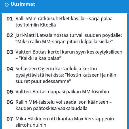
Uusimmat
Ralli SM:n ratkaisuhetket käsillä – sarja palaa
tositoimiin Kiteellä
Jari-Matti Latvala nostaa turvallisuuden pöydälle:
”Miksi rallin MM-sarjan pitäisi kilpailla siellä?”
Valtteri Bottas kertoi karun syyn keskeytyksilleen
– ”Kaikki alkaa palaa”
Sebastien Ogierin kartanlukija kertoo
pysäyttävistä hetkistä: ”Nostin katseeni ja näin
suuret puut edessämme”
Valtteri Bottas nappasi paikan MM-kisoihin
Rallin MM-taistelu voi saada ison käänteen –
kauden päätöskisa vaakalaudalla
Mika Häkkinen otti kantaa Max Verstappenin
siirtohuhuihin