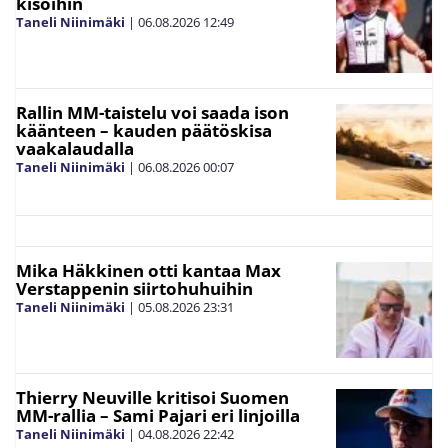
kisoihin
Taneli Niinimäki
|
06.08.2026
12:49
Rallin MM-taistelu voi saada ison
käänteen – kauden päätöskisa
vaakalaudalla
Taneli Niinimäki
|
06.08.2026
00:07
Mika Häkkinen otti kantaa Max
Verstappenin siirtohuhuihin
Taneli Niinimäki
|
05.08.2026
23:31
Thierry Neuville kritisoi Suomen
MM-rallia – Sami Pajari eri linjoilla
Taneli Niinimäki
|
04.08.2026
22:42