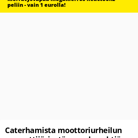
peliin - vain 1 eurolla!
Caterhamista moottoriurheilun