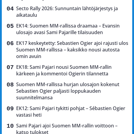
Secto Rally 2026: Sunnuntain lähtöjärjestys ja
aikataulu
EK14: Suomen MM-rallissa draamaa – Evansin
ulosajo avasi Sami Pajarille tilaisuuden
EK17 keskeytetty: Sebastien Ogier ajoi rajusti ulos
Suomen MM-rallissa – kaksikko nousi autosta
omin avuin
EK18: Sami Pajari nousi Suomen MM-rallin
kärkeen ja kommentoi Ogierin tilannetta
Suomen MM-rallissa hurjan ulosajon kokenut
Sebastien Ogier paljasti loppukauden
suunnitelmansa
EK12: Sami Pajari tykitti pohjat – Sébastien Ogier
vastasi heti
Sami Pajari ajoi Suomen MM-rallin voittoon –
katso tulokset