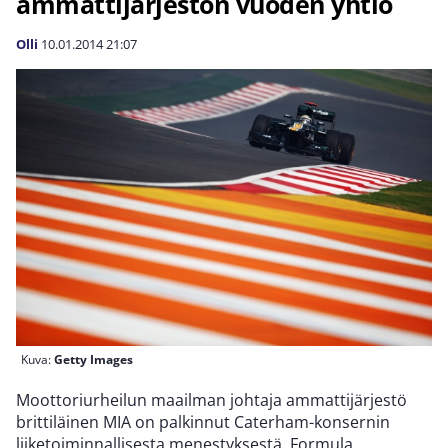
ammattijärjestön vuoden yhtiö
Olli
10.01.2014
21:07
Kuva:
Getty Images
Moottoriurheilun maailman johtaja ammattijärjestö
brittiläinen MIA on palkinnut Caterham-konsernin
liiketoiminnallisesta menestyksestä. Formula