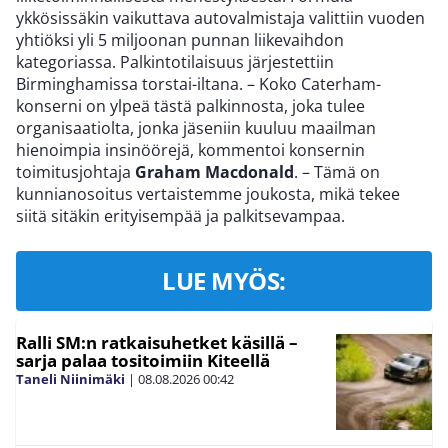
ykkösissäkin vaikuttava autovalmistaja valittiin vuoden
yhtiöksi yli 5 miljoonan punnan liikevaihdon
kategoriassa. Palkintotilaisuus järjestettiin
Birminghamissa torstai-iltana. – Koko Caterham-
konserni on ylpeä tästä palkinnosta, joka tulee
organisaatiolta, jonka jäseniin kuuluu maailman
hienoimpia insinöörejä, kommentoi konsernin
toimitusjohtaja
Graham Macdonald
. – Tämä on
kunnianosoitus vertaistemme joukosta, mikä tekee
siitä sitäkin erityisempää ja palkitsevampaa.
LUE MYÖS:
Ralli SM:n ratkaisuhetket käsillä –
sarja palaa tositoimiin Kiteellä
Taneli Niinimäki
|
08.08.2026
00:42