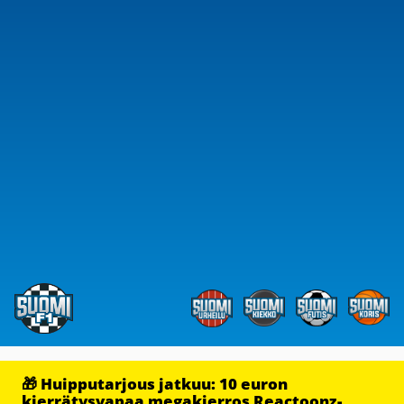
🎁 Huipputarjous jatkuu: 10 euron
kierrätysvapaa megakierros Reactoonz-