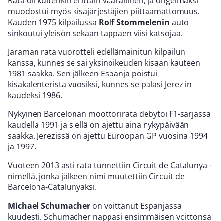
Rata oli kuitenkin erittäin vaarallinen, ja ongelmaksi
muodostui myös kisajärjestäjien piittaamattomuus.
Kauden 1975 kilpailussa
Rolf Stommelenin
auto
sinkoutui yleisön sekaan tappaen viisi katsojaa.
Jaraman rata vuorotteli edellämainitun kilpailun
kanssa, kunnes se sai yksinoikeuden kisaan kauteen
1981 saakka. Sen jälkeen Espanja poistui
kisakalenterista vuosiksi, kunnes se palasi Jereziin
kaudeksi 1986.
Nykyinen Barcelonan moottorirata debytoi F1-sarjassa
kaudella 1991 ja siellä on ajettu aina nykypäivään
saakka. Jerezissä on ajettu Euroopan GP vuosina 1994
ja 1997.
Vuoteen 2013 asti rata tunnettiin Circuit de Catalunya -
nimellä, jonka jälkeen nimi muutettiin Circuit de
Barcelona-Catalunyaksi.
Michael Schumacher
on voittanut Espanjassa
kuudesti. Schumacher nappasi ensimmäisen voittonsa