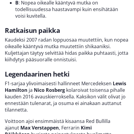
B
: Nopea oikealle kääntyvä mutka on
todellisuudessa haastavampi kuin ensihätään
voisi kuvitella.
Ratkaisun paikka
Kaudeksi 2007 radan loppuosaa muutettiin, kun nopea
oikealle kääntyvä mutka muutettiin shikaaniksi.
Kuljettajan täytyy selvittää hidas paikka puhtaasti, jotta
kiihdytys pääsuoralle onnistuisi.
Legendaarinen hetki
F1-sarjaa ylivoimaisesti hallinneet Mercedeksen
Lewis
Hamilton
ja
Nico Rosberg
kolaroivat toisensa pihalle
kauden 2016 avauskierroksella. Kaksikon välit olivat jo
ennestään tulenarat, ja osuma ei ainakaan auttanut
tilannetta.
Voittoon ajoi ensimmäistä kisaansa Red Bullilla
ajanut
Max Verstappen
, Ferrarin
Kimi