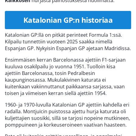
Räikkösen
hurjasta painostuksesta huolimatta.
Katalonian GP:n historiaa
Katalonian GP:llä on pitkät perinteet Formula 1:ssä.
Kilpailu tunnettiin vuoteen 2025 saakka nimellä
Espanjan GP. Nykyisin Espanjan GP ajetaan Madridissa.
Ensimmäisen kerran Barcelonassa ajettiin F1-sarjaan
kuuluva osakilpailu jo vuonna 1951. Tuolloin kisa
ajettiin Barcelonassa, tosin Pedralbesin
kaupunginosassa. Mukulakivinen katurata ei
kuitenkaan vakiinnuttanut paikkaansa sarjassa, vaan
toisen ja viimeisen kerran siellä ajettiin 1954.
1960- ja 1970-luvulla Katalonian GP ajettiin kahdella eri
radalla. Montjuïcin puistossa ajettu hurja katurata oli
kuljettajien suosikki, sillä se tarjosi nopeine mutkineen,
pomppuineen ja korkeuseroineen vaativan haasteen.