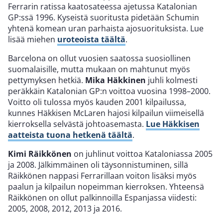
Ferrarin ratissa kaatosateessa ajetussa Katalonian
GP:ssä 1996. Kyseistä suoritusta pidetään Schumin
yhtenä komean uran parhaista ajosuorituksista. Lue
lisää miehen
uroteoista täältä
.
Barcelona on ollut vuosien saatossa suosiollinen
suomalaisille, mutta mukaan on mahtunut myös
pettymyksen hetkiä.
Mika Häkkinen
juhli kolmesti
peräkkäin Katalonian GP:n voittoa vuosina 1998–2000.
Voitto oli tulossa myös kauden 2001 kilpailussa,
kunnes Häkkisen McLaren hajosi kilpailun viimeisellä
kierroksella selvästä johtoasemasta.
Lue Häkkisen
aatteista tuona hetkenä täältä
.
Kimi Räikkönen
on juhlinut voittoa Kataloniassa 2005
ja 2008. Jälkimmäinen oli täysonnistuminen, sillä
Räikkönen nappasi Ferrarillaan voiton lisäksi myös
paalun ja kilpailun nopeimman kierroksen. Yhteensä
Räikkönen on ollut palkinnoilla Espanjassa viidesti:
2005, 2008, 2012, 2013 ja 2016.