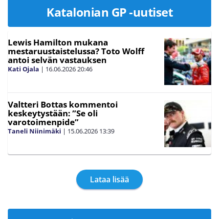
Katalonian GP -uutiset
Lewis Hamilton mukana
mestaruustaistelussa? Toto Wolff
antoi selvän vastauksen
Kati Ojala
|
16.06.2026
20:46
Valtteri Bottas kommentoi
keskeytystään: ”Se oli
varotoimenpide”
Taneli Niinimäki
|
15.06.2026
13:39
Lataa lisää