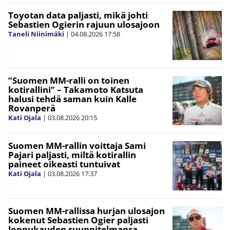
Toyotan data paljasti, mikä johti
Sebastien Ogierin rajuun ulosajoon
Taneli Niinimäki
|
04.08.2026
17:58
”Suomen MM-ralli on toinen
kotirallini” – Takamoto Katsuta
halusi tehdä saman kuin Kalle
Rovanperä
Kati Ojala
|
03.08.2026
20:15
Suomen MM-rallin voittaja Sami
Pajari paljasti, miltä kotirallin
paineet oikeasti tuntuivat
Kati Ojala
|
03.08.2026
17:37
Suomen MM-rallissa hurjan ulosajon
kokenut Sebastien Ogier paljasti
loppukauden suunnitelmansa