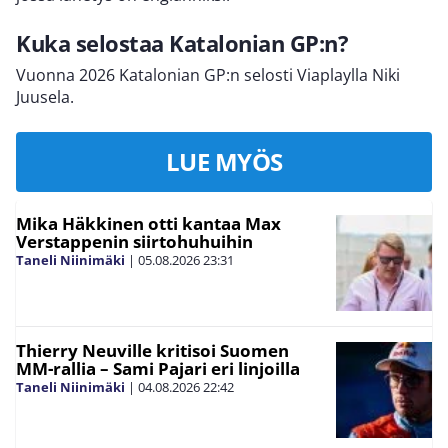
Kuka selostaa Katalonian GP:n?
Vuonna 2026 Katalonian GP:n selosti Viaplaylla Niki
Juusela.
LUE MYÖS
Mika Häkkinen otti kantaa Max
Verstappenin siirtohuhuihin
Taneli Niinimäki
|
05.08.2026
23:31
Thierry Neuville kritisoi Suomen
MM-rallia – Sami Pajari eri linjoilla
Taneli Niinimäki
|
04.08.2026
22:42