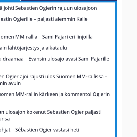
kä johti Sebastien Ogierin rajuun ulosajoon
iestin Ogierille – paljasti aiemmin Kalle
uomen MM-rallia – Sami Pajari eri linjoilla
in lähtöjärjestys ja aikataulu
draamaa – Evansin ulosajo avasi Sami Pajarille
en Ogier ajoi rajusti ulos Suomen MM-rallissa –
min avuin
Suomen MM-rallin kärkeen ja kommentoi Ogierin
n ulosajon kokenut Sebastien Ogier paljasti
ansa
ohjat – Sébastien Ogier vastasi heti