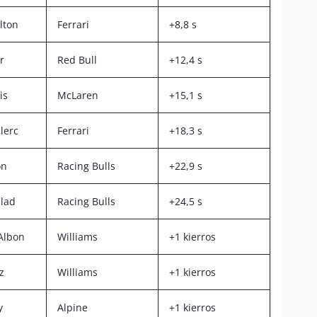
lton
Ferrari
+8,8 s
r
Red Bull
+12,4 s
is
McLaren
+15,1 s
lerc
Ferrari
+18,3 s
on
Racing Bulls
+22,9 s
blad
Racing Bulls
+24,5 s
Albon
Williams
+1 kierros
z
Williams
+1 kierros
y
Alpine
+1 kierros