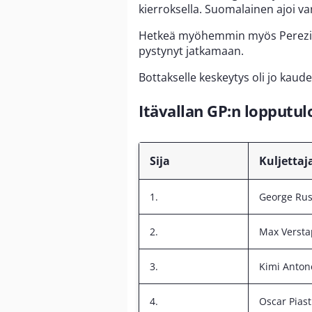
kierroksella. Suomalainen ajoi var
Hetkeä myöhemmin myös Perezin 
pystynyt jatkamaan.
Bottakselle keskeytys oli jo kaude
Itävallan GP:n lopputul
Sija
Kuljettaj
1.
George Rus
2.
Max Verst
3.
Kimi Antone
4.
Oscar Piast