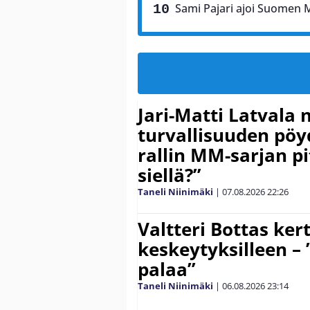
Sami Pajari ajoi Suomen M
Jari-Matti Latvala 
turvallisuuden pöyd
rallin MM-sarjan pit
siellä?”
Taneli Niinimäki
|
07.08.2026
22:26
Valtteri Bottas ker
keskeytyksilleen – 
palaa”
Taneli Niinimäki
|
06.08.2026
23:14