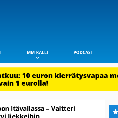
1
MM-RALLI
PODCAST
jatkuu: 10 euron kierrätysvapaa m
vain 1 eurolla!
on Itävallassa – Valtteri
yi liekkeihin