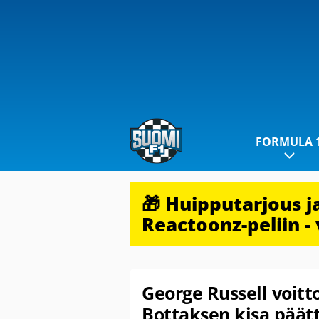
FORMULA 
🎁 Huipputarjous 
Reactoonz-peliin - 
George Russell voitto
Bottaksen kisa päätt