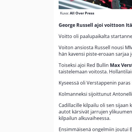
Kuva:
All Over Press
George Russell ajoi voittoon It
Voitto oli paalupaikalta startann
Voiton ansiosta Russell nousi MM
hän kavensi piste-eroaan sarjaa j
Toiseksi ajoi Red Bullin
Max Vers
taistelemaan voitosta. Hollantila
Kyseessä oli Verstappenin paras s
Kolmanneksi sijoittunut Antonell
Cadillacille kilpailu oli sen sijaan
autot kärsivät jarrujen ylikuume
kilpailun alkuvaiheessa.
Ensimmäisenä ongelmiin joutui Bo