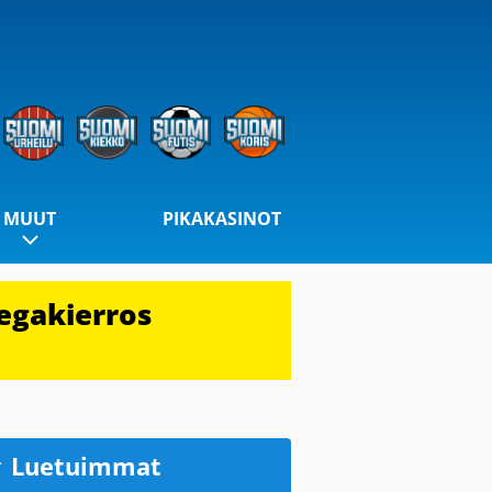
MUUT
PIKAKASINOT
egakierros
Luetuimmat