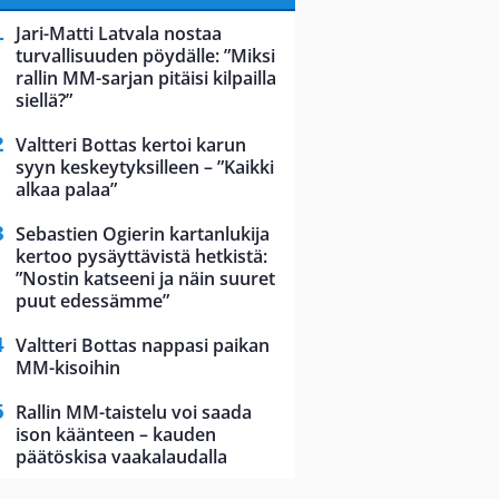
Jari-Matti Latvala nostaa
turvallisuuden pöydälle: ”Miksi
rallin MM-sarjan pitäisi kilpailla
siellä?”
Valtteri Bottas kertoi karun
syyn keskeytyksilleen – ”Kaikki
alkaa palaa”
Sebastien Ogierin kartanlukija
kertoo pysäyttävistä hetkistä:
”Nostin katseeni ja näin suuret
puut edessämme”
Valtteri Bottas nappasi paikan
MM-kisoihin
Rallin MM-taistelu voi saada
ison käänteen – kauden
päätöskisa vaakalaudalla