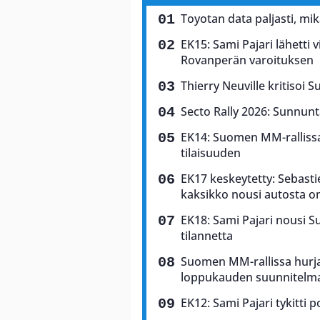
Toyotan data paljasti, mi
EK15: Sami Pajari lähetti v
Rovanperän varoituksen
Thierry Neuville kritisoi S
Secto Rally 2026: Sunnunta
EK14: Suomen MM-rallissa 
tilaisuuden
EK17 keskeytetty: Sebasti
kaksikko nousi autosta o
EK18: Sami Pajari nousi 
tilannetta
Suomen MM-rallissa hurja
loppukauden suunnitelm
EK12: Sami Pajari tykitti p