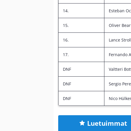
14.
Esteban O
15.
Oliver Bea
16.
Lance Strol
17.
Fernando A
DNF
Valtteri Bot
DNF
Sergio Per
DNF
Nico Hülke
Luetuimmat