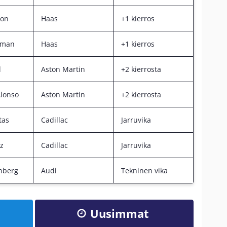
con
Haas
+1 kierros
rman
Haas
+1 kierros
l
Aston Martin
+2 kierrosta
lonso
Aston Martin
+2 kierrosta
tas
Cadillac
Jarruvika
ez
Cadillac
Jarruvika
nberg
Audi
Tekninen vika
Uusimmat