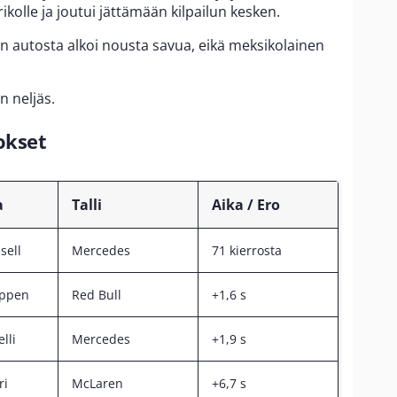
ikolle ja joutui jättämään kilpailun kesken.
autosta alkoi nousta savua, eikä meksikolainen
n neljäs.
okset
a
Talli
Aika / Ero
sell
Mercedes
71 kierrosta
appen
Red Bull
+1,6 s
lli
Mercedes
+1,9 s
ri
McLaren
+6,7 s