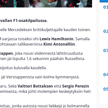
ävallan F1-osakilpailussa.
eelle Mercedeksen brittikuljettajalle kauden toinen.
-sarjassa toiseksi ohi
Lewis Hamiltonin
. Samalla
ohtavaan tallikaveriinsa
Kimi Antonelliin
.
tappen
, joka nousi viidennestä lähtöruudusta
inen jäi lopulta 1,6 sekunnin päähän Russellista.
ijoitus kuluvalla kaudella.
i jäi Verstappenista vain kolme kymmenystä.
 karu. Sekä
Valtteri Bottaksen
että
Sergio Perezin
nemisesta, mikä johti molempien keskeytyksiin heti
ttas, jonka autosta nousi liekkejä jo kolmannella