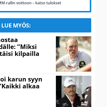
M-rallin voittoon – katso tulokset
LUE MYÖS:
nostaa
älle: ”Miksi
äisi kilpailla
toi karun syyn
”Kaikki alkaa