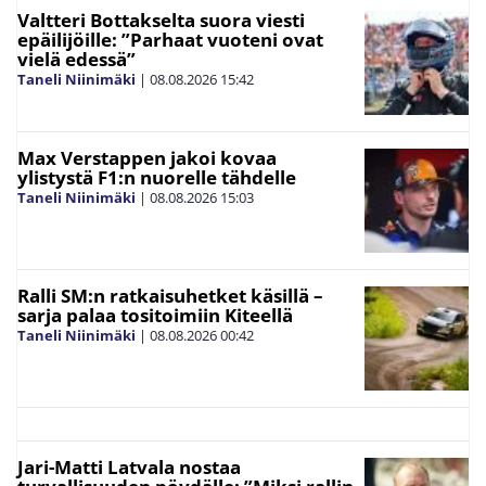
Valtteri Bottakselta suora viesti
epäilijöille: ”Parhaat vuoteni ovat
vielä edessä”
Taneli Niinimäki
|
08.08.2026
15:42
Max Verstappen jakoi kovaa
ylistystä F1:n nuorelle tähdelle
Taneli Niinimäki
|
08.08.2026
15:03
Ralli SM:n ratkaisuhetket käsillä –
sarja palaa tositoimiin Kiteellä
Taneli Niinimäki
|
08.08.2026
00:42
Jari-Matti Latvala nostaa