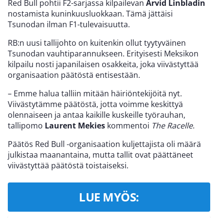
Red Bull pohtii F2-sarjassa kilpailevan
Arvid Linbladin
nostamista kuninkuusluokkaan. Tämä jättäisi
Tsunodan ilman F1-tulevaisuutta.
RB:n uusi tallijohto on kuitenkin ollut tyytyväinen
Tsunodan vauhtiparannukseen. Erityisesti Meksikon
kilpailu nosti japanilaisen osakkeita, joka viivästyttää
organisaation päätöstä entisestään.
– Emme halua talliin mitään häiriöntekijöitä nyt.
Viivästytämme päätöstä, jotta voimme keskittyä
olennaiseen ja antaa kaikille kuskeille työrauhan,
tallipomo
Laurent Mekies
kommentoi
The Racelle
.
Päätös Red Bull -organisaation kuljettajista oli määrä
julkistaa maanantaina, mutta tallit ovat päättäneet
viivästyttää päätöstä toistaiseksi.
LUE MYÖS: