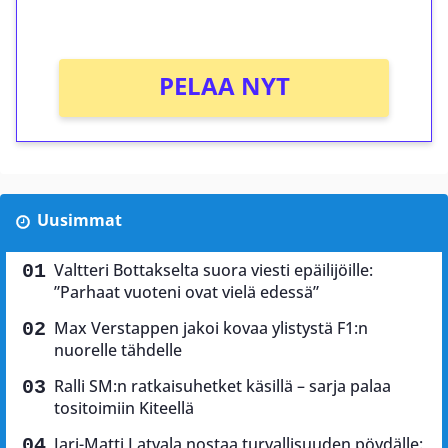
Ei kierrätysvaatimusta!
PELAA NYT
Uusimmat
Valtteri Bottakselta suora viesti epäilijöille:
”Parhaat vuoteni ovat vielä edessä”
Max Verstappen jakoi kovaa ylistystä F1:n
nuorelle tähdelle
Ralli SM:n ratkaisuhetket käsillä – sarja palaa
tositoimiin Kiteellä
Jari-Matti Latvala nostaa turvallisuuden pöydälle: