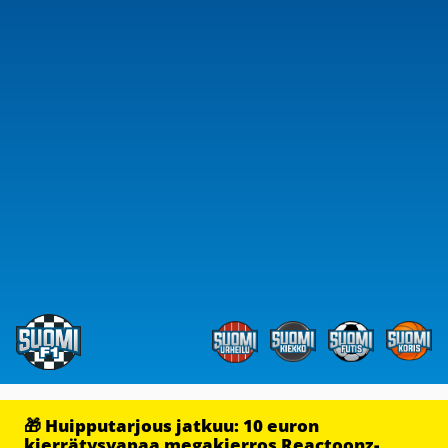
🎁 Huipputarjous jatkuu: 10 euron
kierrätysvapaa megakierros Reactoonz-