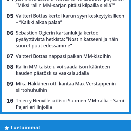
”Miksi rallin MM-sarjan pitäisi kilpailla siellä?”
Valtteri Bottas kertoi karun syyn keskeytyksilleen
– ”Kaikki alkaa palaa”
Sebastien Ogierin kartanlukija kertoo
pysäyttävistä hetkistä: ”Nostin katseeni ja näin
suuret puut edessämme”
Valtteri Bottas nappasi paikan MM-kisoihin
Rallin MM-taistelu voi saada ison käänteen –
kauden päätöskisa vaakalaudalla
Mika Häkkinen otti kantaa Max Verstappenin
siirtohuhuihin
Thierry Neuville kritisoi Suomen MM-rallia – Sami
Pajari eri linjoilla
Luetuimmat