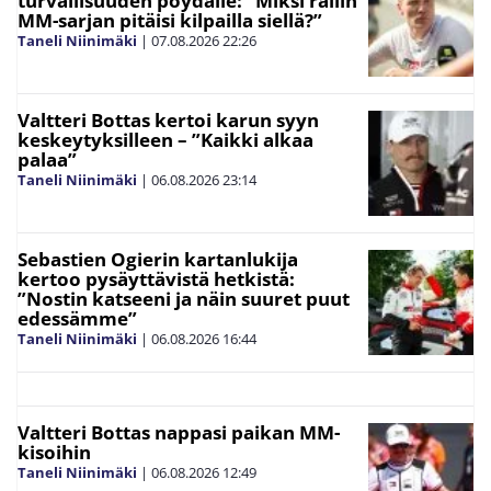
turvallisuuden pöydälle: ”Miksi rallin
MM-sarjan pitäisi kilpailla siellä?”
Taneli Niinimäki
|
07.08.2026
22:26
Valtteri Bottas kertoi karun syyn
keskeytyksilleen – ”Kaikki alkaa
palaa”
Taneli Niinimäki
|
06.08.2026
23:14
Sebastien Ogierin kartanlukija
kertoo pysäyttävistä hetkistä:
”Nostin katseeni ja näin suuret puut
edessämme”
Taneli Niinimäki
|
06.08.2026
16:44
Valtteri Bottas nappasi paikan MM-
kisoihin
Taneli Niinimäki
|
06.08.2026
12:49