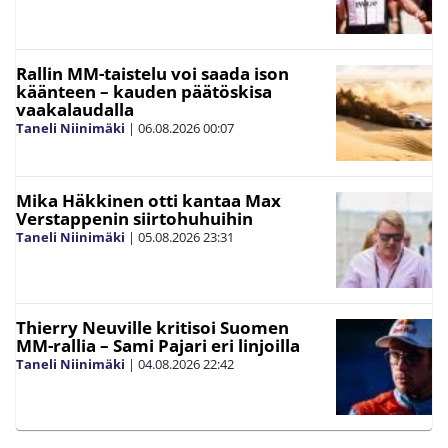
Rallin MM-taistelu voi saada ison
käänteen – kauden päätöskisa
vaakalaudalla
Taneli Niinimäki
|
06.08.2026
00:07
Mika Häkkinen otti kantaa Max
Verstappenin siirtohuhuihin
Taneli Niinimäki
|
05.08.2026
23:31
Thierry Neuville kritisoi Suomen
MM-rallia – Sami Pajari eri linjoilla
Taneli Niinimäki
|
04.08.2026
22:42