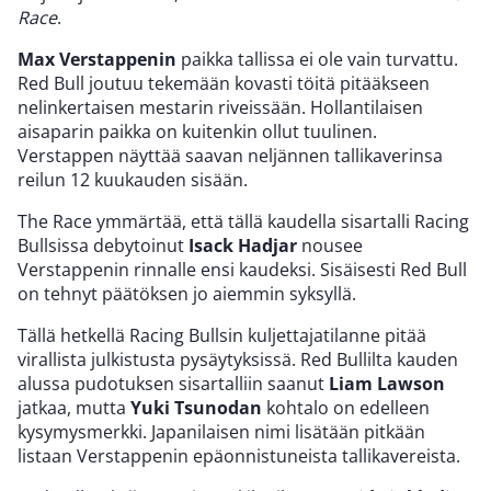
Race
.
Max Verstappenin
paikka tallissa ei ole vain turvattu.
Red Bull joutuu tekemään kovasti töitä pitääkseen
nelinkertaisen mestarin riveissään. Hollantilaisen
aisaparin paikka on kuitenkin ollut tuulinen.
Verstappen näyttää saavan neljännen tallikaverinsa
reilun 12 kuukauden sisään.
The Race ymmärtää, että tällä kaudella sisartalli Racing
Bullsissa debytoinut
Isack Hadjar
nousee
Verstappenin rinnalle ensi kaudeksi. Sisäisesti Red Bull
on tehnyt päätöksen jo aiemmin syksyllä.
Tällä hetkellä Racing Bullsin kuljettajatilanne pitää
virallista julkistusta pysäytyksissä. Red Bullilta kauden
alussa pudotuksen sisartalliin saanut
Liam Lawson
jatkaa, mutta
Yuki Tsunodan
kohtalo on edelleen
kysymysmerkki. Japanilaisen nimi lisätään pitkään
listaan Verstappenin epäonnistuneista tallikavereista.