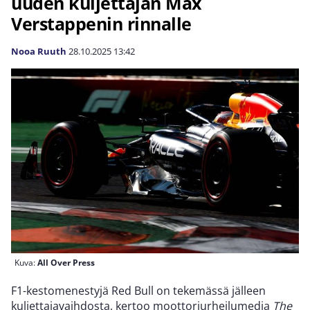
uuden kuljettajan Max
Verstappenin rinnalle
Nooa Ruuth
28.10.2025
13:42
Kuva:
All Over Press
F1-kestomenestyjä Red Bull on tekemässä jälleen
kuljettajavaihdosta, kertoo moottoriurheilumedia
The