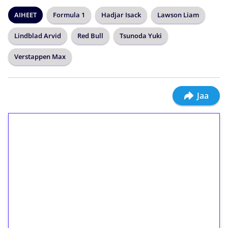
AIHEET
Formula 1
Hadjar Isack
Lawson Liam
Lindblad Arvid
Red Bull
Tsunoda Yuki
Verstappen Max
Jaa
1€ = 10€ arvosta
ilmaiskierroksia ilman
kierrätystä!
Talleta 1€
Saat heti 50 ilmaiskierrosta Tuohi 1000 -
peliin (arvo 0,20€ per kierros)!