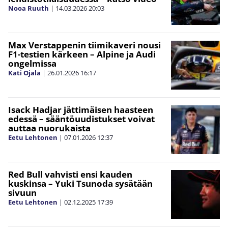
Nooa Ruuth
|
14.03.2026
20:03
Max Verstappenin tiimikaveri nousi
F1-testien kärkeen – Alpine ja Audi
ongelmissa
Kati Ojala
|
26.01.2026
16:17
Isack Hadjar jättimäisen haasteen
edessä – sääntöuudistukset voivat
auttaa nuorukaista
Eetu Lehtonen
|
07.01.2026
12:37
Red Bull vahvisti ensi kauden
kuskinsa – Yuki Tsunoda sysätään
sivuun
Eetu Lehtonen
|
02.12.2025
17:39