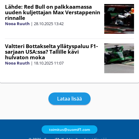
Lähde: Red Bull on palkkaamassa
uuden kuljettajan Max Verstappenin
rinnalle
Nooa Ruuth
|
28.10.2025
13:42
Valtteri Bottakselta yllätyspaluu F1-
sarjaan USA:ssa? Tallille kävi
hulvaton moka
Nooa Ruuth
|
18.10.2025
11:07
Lataa lisää
toimitus@suomif1.com