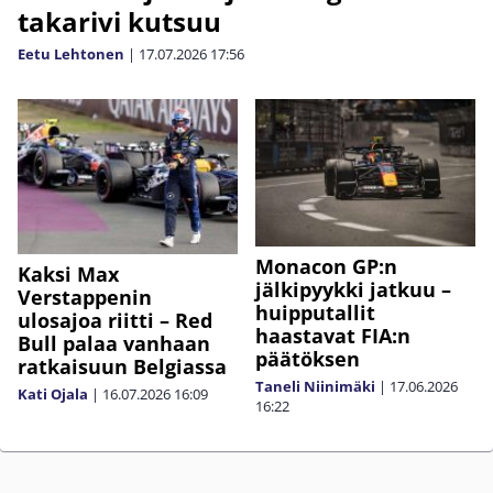
takarivi kutsuu
Eetu Lehtonen
|
17.07.2026
17:56
Monacon GP:n
Kaksi Max
jälkipyykki jatkuu –
Verstappenin
huipputallit
ulosajoa riitti – Red
haastavat FIA:n
Bull palaa vanhaan
päätöksen
ratkaisuun Belgiassa
Taneli Niinimäki
|
17.06.2026
Kati Ojala
|
16.07.2026
16:09
16:22