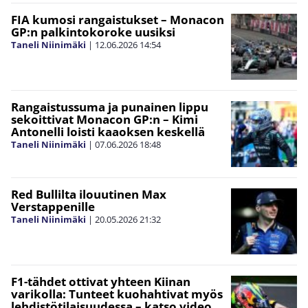
FIA kumosi rangaistukset – Monacon
GP:n palkintokoroke uusiksi
Taneli Niinimäki
|
12.06.2026
14:54
Rangaistussuma ja punainen lippu
sekoittivat Monacon GP:n – Kimi
Antonelli loisti kaaoksen keskellä
Taneli Niinimäki
|
07.06.2026
18:48
Red Bullilta ilouutinen Max
Verstappenille
Taneli Niinimäki
|
20.05.2026
21:32
F1-tähdet ottivat yhteen Kiinan
varikolla: Tunteet kuohahtivat myös
lehdistötilaisuudessa – katso video