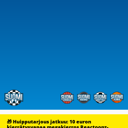
🎁 Huipputarjous jatkuu: 10 euron
kierrätysvapaa megakierros Reactoonz-