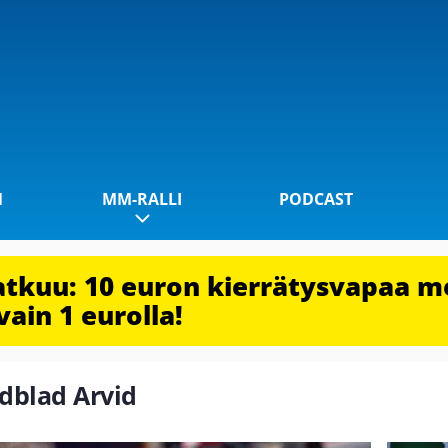
1
MM-RALLI
PODCAST
jatkuu: 10 euron kierrätysvapaa m
vain 1 eurolla!
ndblad Arvid