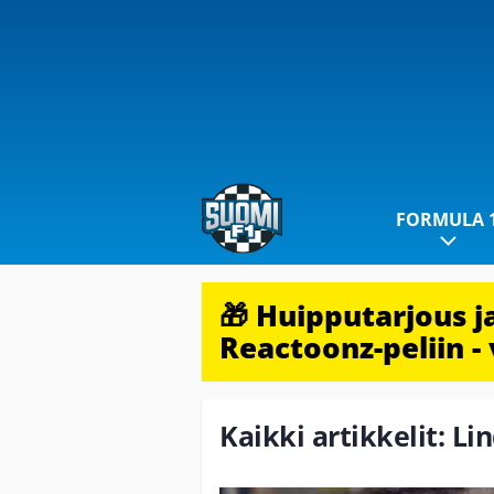
FORMULA 
🎁 Huipputarjous 
Reactoonz-peliin - 
Kaikki artikkelit: Li