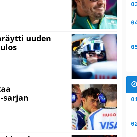
äräytti uuden
 ulos
taa
-sarjan