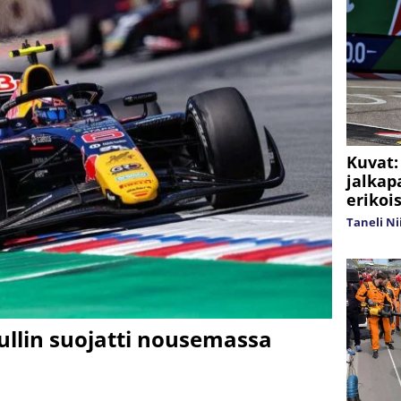
Kuvat: 
jalkap
erikoi
Taneli N
ullin suojatti nousemassa