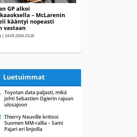
n GP alkoi
kaaoksella – McLarenin
li kääntyi nopeasti
n vastaan
a
|
24.05.2026
23:26
Luetuimmat
Toyotan data paljasti, mikä
johti Sebastien Ogierin rajuun
ulosajoon
Thierry Neuville kritisoi
Suomen MM-rallia – Sami
Pajari eri linjoilla