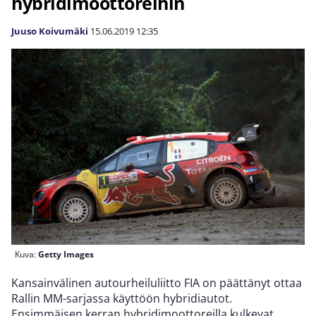
hybridimoottoreihin
Juuso Koivumäki
15.06.2019
12:35
Kuva:
Getty Images
Kansainvälinen autourheiluliitto FIA on päättänyt ottaa
Rallin MM-sarjassa käyttöön hybridiautot.
Ensimmäisen kerran hybridimoottoreilla kulkevat