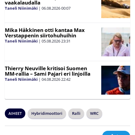
vaakalaudalla
Taneli Niinimäki
|
06.08.2026
00:07
Mika Häkkinen otti kantaa Max
Verstappenin siirtohuhuihin
Taneli Niinimäki
|
05.08.2026
23:31
Thierry Neuville kritisoi Suomen
MM-rallia – Sami Pajari eri linjoilla
Taneli Niinimäki
|
04.08.2026
22:42
AIHEET
Hybridimoottori
Ralli
WRC