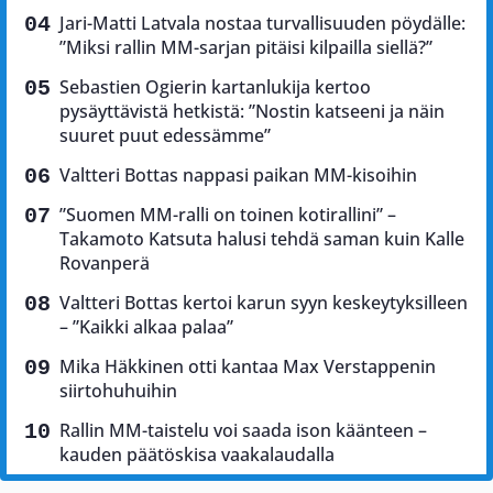
Jari-Matti Latvala nostaa turvallisuuden pöydälle:
”Miksi rallin MM-sarjan pitäisi kilpailla siellä?”
Sebastien Ogierin kartanlukija kertoo
pysäyttävistä hetkistä: ”Nostin katseeni ja näin
suuret puut edessämme”
Valtteri Bottas nappasi paikan MM-kisoihin
”Suomen MM-ralli on toinen kotirallini” –
Takamoto Katsuta halusi tehdä saman kuin Kalle
Rovanperä
Valtteri Bottas kertoi karun syyn keskeytyksilleen
– ”Kaikki alkaa palaa”
Mika Häkkinen otti kantaa Max Verstappenin
siirtohuhuihin
Rallin MM-taistelu voi saada ison käänteen –
kauden päätöskisa vaakalaudalla