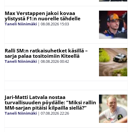
Max Verstappen jakoi kovaa
ylistystä F1:n nuorelle tähdelle
Taneli Niinimäki
|
08.08.2026
15:03
Ralli SM:n ratkaisuhetket käsillä –
sarja palaa tositoimiin Kiteellä
Taneli Niinimäki
|
08.08.2026
00:42
Jari-Matti Latvala nostaa
turvallisuuden pöydälle: ”Miksi rallin
MM-sarjan pitäisi kilpailla siellä?”
Taneli Niinimäki
|
07.08.2026
22:26