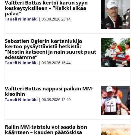
Valtteri Bottas kertoi karun syyn
keskeytyksilleen – ”Kaikki alkaa
palaa”
Taneli Niinimäki
|
06.08.2026
23:14
Sebastien Ogierin kartanlukija
kertoo pysäyttävistä hetkistä:
”Nostin katseeni ja näin suuret puut
edessämme”
Taneli Niinimäki
|
06.08.2026
16:44
Valtteri Bottas nappasi paikan MM-
kisoihin
Taneli Niinimäki
|
06.08.2026
12:49
Rallin MM-taistelu voi saada ison
käänteen – kauden päätöskisa