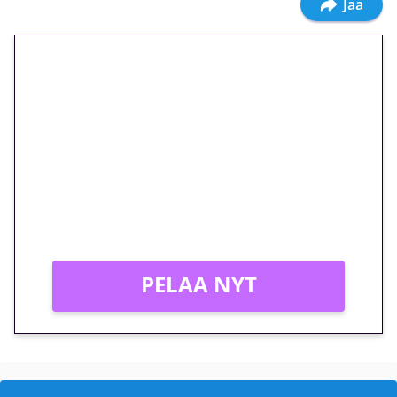
Jaa
🎁 Huipputarjous jatkuu: 10
euron kierrätysvapaa
megakierros Reactoonz-
peliin – vain 1 eurolla!
Peli: Reactoonz
Vain uusille asiakkaille!
PELAA NYT