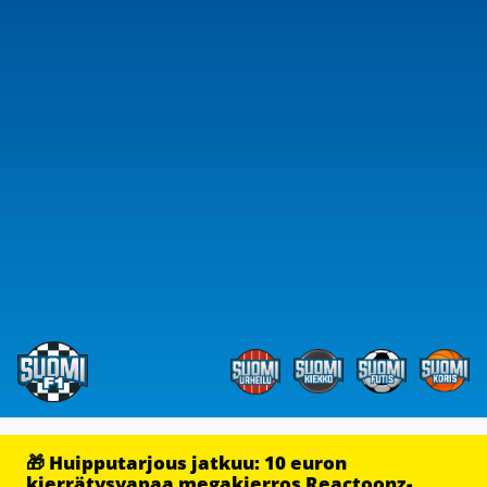
🎁 Huipputarjous jatkuu: 10 euron
kierrätysvapaa megakierros Reactoonz-