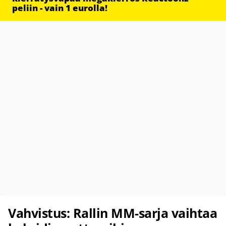
peliin - vain 1 eurolla!
Vahvistus: Rallin MM-sarja vaihtaa