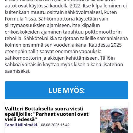
autot ovat käytössä kaudella 2022. Itse kilpaileminen ei
kuitenkaan muutu osittain sähkövoimaisesi, kuten
Formula 1:ssä. Sähkömoottoria käytetään vain
siirtymäosuuksien ajamiseen. Itse kilpailun
erikoiskokeiden ajaminen tapahtuu polttomoottorin
tehoilla. Sähkötekniikka tarjotaan talleille samanlaisena
kolmen ensimmäisen vuoden aikana. Kaudesta 2025
eteenpäin tallit saavat enemmän vapauksia
sähkömoottorin ja akkujen kehittämiseen. Tällöin
sähköä voitaisiin käyttää myös kisan aikana lisätehon
saamiseksi.
LUE MYÖS:
Valtteri Bottakselta suora viesti
epäilijöille: ”Parhaat vuoteni ovat
vielä edessä”
Taneli Niinimäki
|
08.08.2026
15:42