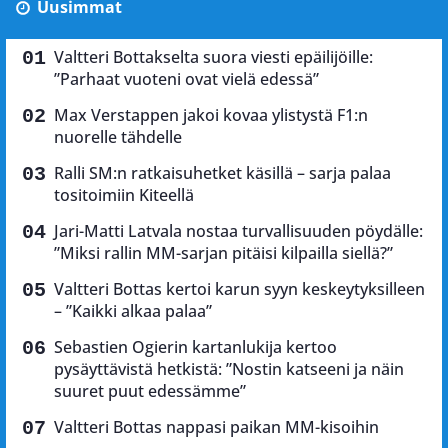
Uusimmat
Valtteri Bottakselta suora viesti epäilijöille:
”Parhaat vuoteni ovat vielä edessä”
Max Verstappen jakoi kovaa ylistystä F1:n
nuorelle tähdelle
Ralli SM:n ratkaisuhetket käsillä – sarja palaa
tositoimiin Kiteellä
Jari-Matti Latvala nostaa turvallisuuden pöydälle:
”Miksi rallin MM-sarjan pitäisi kilpailla siellä?”
Valtteri Bottas kertoi karun syyn keskeytyksilleen
– ”Kaikki alkaa palaa”
Sebastien Ogierin kartanlukija kertoo
pysäyttävistä hetkistä: ”Nostin katseeni ja näin
suuret puut edessämme”
Valtteri Bottas nappasi paikan MM-kisoihin