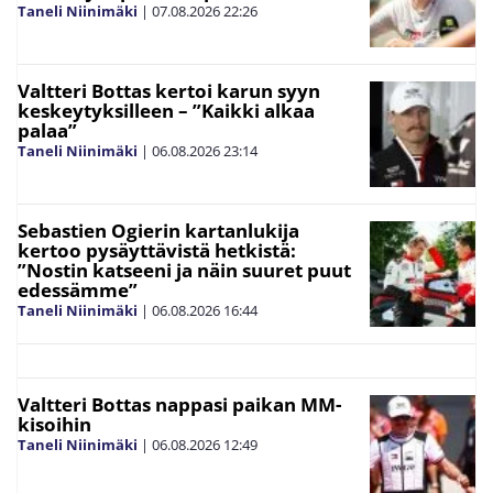
Taneli Niinimäki
|
07.08.2026
22:26
Valtteri Bottas kertoi karun syyn
keskeytyksilleen – ”Kaikki alkaa
palaa”
Taneli Niinimäki
|
06.08.2026
23:14
Sebastien Ogierin kartanlukija
kertoo pysäyttävistä hetkistä:
”Nostin katseeni ja näin suuret puut
edessämme”
Taneli Niinimäki
|
06.08.2026
16:44
Valtteri Bottas nappasi paikan MM-
kisoihin
Taneli Niinimäki
|
06.08.2026
12:49