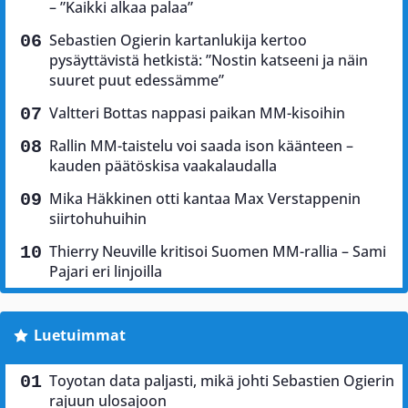
– ”Kaikki alkaa palaa”
Sebastien Ogierin kartanlukija kertoo
pysäyttävistä hetkistä: ”Nostin katseeni ja näin
suuret puut edessämme”
Valtteri Bottas nappasi paikan MM-kisoihin
Rallin MM-taistelu voi saada ison käänteen –
kauden päätöskisa vaakalaudalla
Mika Häkkinen otti kantaa Max Verstappenin
siirtohuhuihin
Thierry Neuville kritisoi Suomen MM-rallia – Sami
Pajari eri linjoilla
Luetuimmat
Toyotan data paljasti, mikä johti Sebastien Ogierin
rajuun ulosajoon