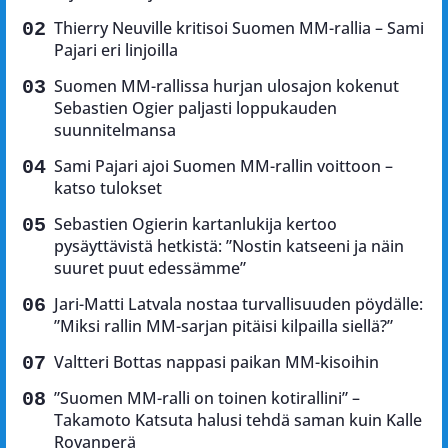
Thierry Neuville kritisoi Suomen MM-rallia – Sami
Pajari eri linjoilla
Suomen MM-rallissa hurjan ulosajon kokenut
Sebastien Ogier paljasti loppukauden
suunnitelmansa
Sami Pajari ajoi Suomen MM-rallin voittoon –
katso tulokset
Sebastien Ogierin kartanlukija kertoo
pysäyttävistä hetkistä: ”Nostin katseeni ja näin
suuret puut edessämme”
Jari-Matti Latvala nostaa turvallisuuden pöydälle:
”Miksi rallin MM-sarjan pitäisi kilpailla siellä?”
Valtteri Bottas nappasi paikan MM-kisoihin
”Suomen MM-ralli on toinen kotirallini” –
Takamoto Katsuta halusi tehdä saman kuin Kalle
Rovanperä