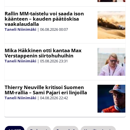
Rallin MM-taistelu voi saada ison
käänteen – kauden päätöskisa
vaakalaudalla
Taneli Niinimäki
|
06.08.2026
00:07
Mika Häkkinen otti kantaa Max
Verstappenin siirtohuhuihin
Taneli Niinimäki
|
05.08.2026
23:31
Thierry Neuville kritisoi Suomen
MM-rallia – Sami Pajari eri linjoilla
Taneli Niinimäki
|
04.08.2026
22:42