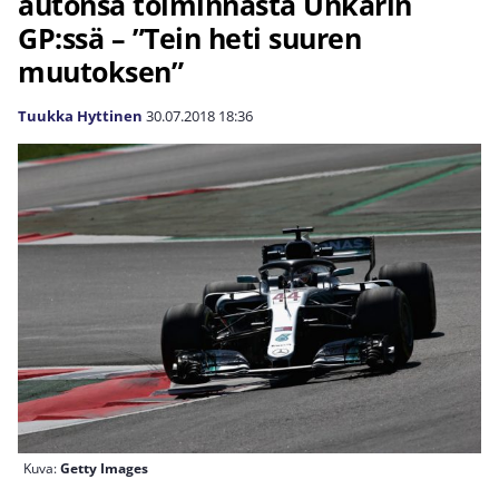
autonsa toiminnasta Unkarin
GP:ssä – ”Tein heti suuren
muutoksen”
Tuukka Hyttinen
30.07.2018
18:36
Kuva:
Getty Images