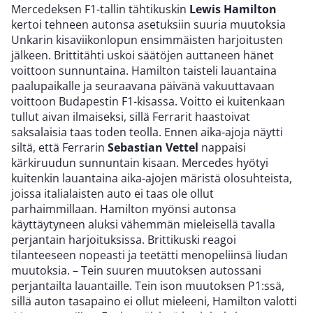
Mercedeksen F1-tallin tähtikuskin
Lewis Hamilton
kertoi tehneen autonsa asetuksiin suuria muutoksia
Unkarin kisaviikonlopun ensimmäisten harjoitusten
jälkeen. Brittitähti uskoi säätöjen auttaneen hänet
voittoon sunnuntaina. Hamilton taisteli lauantaina
paalupaikalle ja seuraavana päivänä vakuuttavaan
voittoon Budapestin F1-kisassa. Voitto ei kuitenkaan
tullut aivan ilmaiseksi, sillä Ferrarit haastoivat
saksalaisia taas toden teolla. Ennen aika-ajoja näytti
siltä, että Ferrarin
Sebastian Vettel
nappaisi
kärkiruudun sunnuntain kisaan. Mercedes hyötyi
kuitenkin lauantaina aika-ajojen märistä olosuhteista,
joissa italialaisten auto ei taas ole ollut
parhaimmillaan. Hamilton myönsi autonsa
käyttäytyneen aluksi vähemmän mieleisellä tavalla
perjantain harjoituksissa. Brittikuski reagoi
tilanteeseen nopeasti ja teetätti menopeliinsä liudan
muutoksia. – Tein suuren muutoksen autossani
perjantailta lauantaille. Tein ison muutoksen P1:ssä,
sillä auton tasapaino ei ollut mieleeni, Hamilton valotti