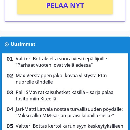
PELAA NYT
Uusimmat
Valtteri Bottakselta suora viesti epäilijöille:
”Parhaat vuoteni ovat vielä edessä”
Max Verstappen jakoi kovaa ylistystä F1:n
nuorelle tähdelle
Ralli SM:n ratkaisuhetket käsillä – sarja palaa
tositoimiin Kiteellä
Jari-Matti Latvala nostaa turvallisuuden pöydälle:
”Miksi rallin MM-sarjan pitäisi kilpailla siellä?”
Valtteri Bottas kertoi karun syyn keskeytyksilleen