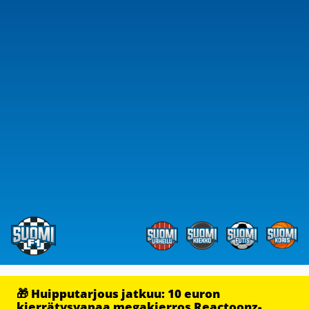
🎁 Huipputarjous jatkuu: 10 euron
kierrätysvapaa megakierros Reactoonz-