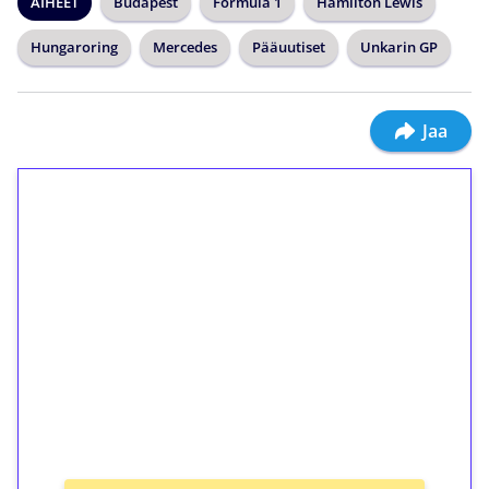
AIHEET
Budapest
Formula 1
Hamilton Lewis
Hungaroring
Mercedes
Pääuutiset
Unkarin GP
Jaa
1€ = 10€ arvosta
ilmaiskierroksia ilman
kierrätystä!
Talleta 1€
Saat heti 50 ilmaiskierrosta Tuohi 1000 -
peliin (arvo 0,20€ per kierros)!
Ei kierrätysvaatimusta!