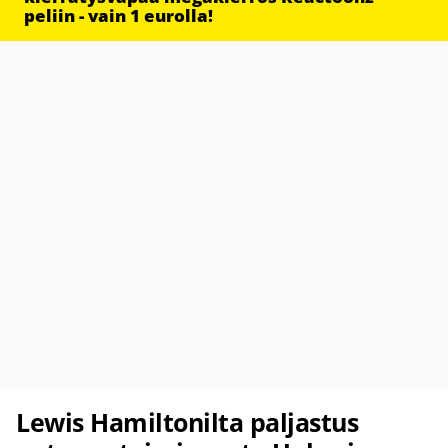
peliin - vain 1 eurolla!
Lewis Hamiltonilta paljastus