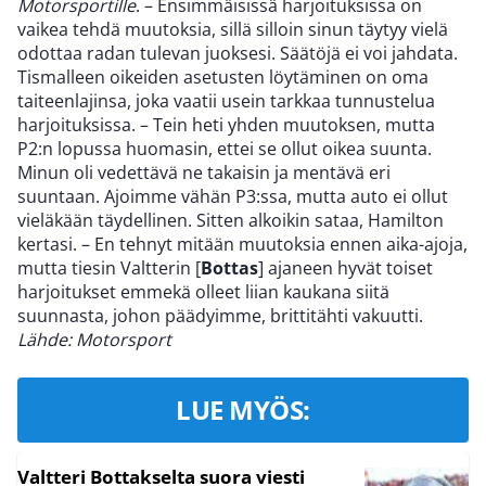
Motorsportille
. – Ensimmäisissä harjoituksissa on
vaikea tehdä muutoksia, sillä silloin sinun täytyy vielä
odottaa radan tulevan juoksesi. Säätöjä ei voi jahdata.
Tismalleen oikeiden asetusten löytäminen on oma
taiteenlajinsa, joka vaatii usein tarkkaa tunnustelua
harjoituksissa. – Tein heti yhden muutoksen, mutta
P2:n lopussa huomasin, ettei se ollut oikea suunta.
Minun oli vedettävä ne takaisin ja mentävä eri
suuntaan. Ajoimme vähän P3:ssa, mutta auto ei ollut
vieläkään täydellinen. Sitten alkoikin sataa, Hamilton
kertasi. – En tehnyt mitään muutoksia ennen aika-ajoja,
mutta tiesin Valtterin [
Bottas
] ajaneen hyvät toiset
harjoitukset emmekä olleet liian kaukana siitä
suunnasta, johon päädyimme, brittitähti vakuutti.
Lähde: Motorsport
LUE MYÖS:
Valtteri Bottakselta suora viesti