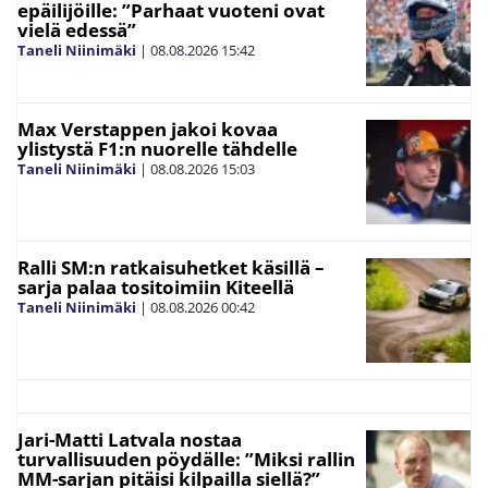
epäilijöille: ”Parhaat vuoteni ovat
vielä edessä”
Taneli Niinimäki
|
08.08.2026
15:42
Max Verstappen jakoi kovaa
ylistystä F1:n nuorelle tähdelle
Taneli Niinimäki
|
08.08.2026
15:03
Ralli SM:n ratkaisuhetket käsillä –
sarja palaa tositoimiin Kiteellä
Taneli Niinimäki
|
08.08.2026
00:42
Jari-Matti Latvala nostaa
turvallisuuden pöydälle: ”Miksi rallin
MM-sarjan pitäisi kilpailla siellä?”