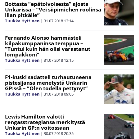
Bottasta ”epätoivoisesta” ajosta
Unkarissa – ”Vei siipimiehen roolinsa
liian pitkälle”
Tuukka Hyttinen
|
31.07.2018
13:14
Fernando Alonso hämmästeli
kilpakumppaninsa temppua –
”Tuntui kuin hän olisi varastanut
lompakkoni”
Tuukka Hyttinen
|
31.07.2018
12:15
F1-kuski sadatteli turhautuneena
pistesijansa menetystä Unkarin
GP:ssä – ”Olen todella pettynyt”
Tuukka Hyttinen
|
31.07.2018
09:05
Lewis Hamilton valotti
rengasstrategiansa merkitystä
Unkarin GP:n voitossaan
Tuukka Hyttinen
|
30.07.2018
20:35