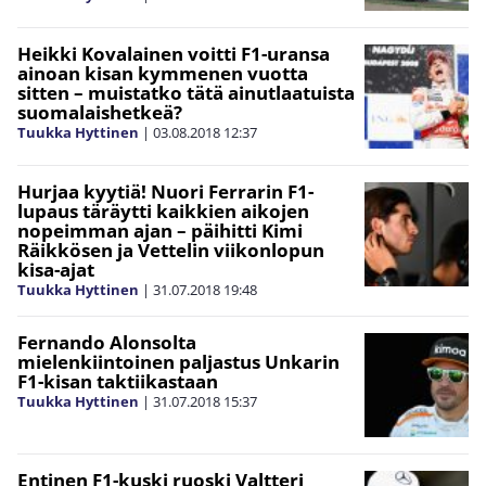
Heikki Kovalainen voitti F1-uransa
ainoan kisan kymmenen vuotta
sitten – muistatko tätä ainutlaatuista
suomalaishetkeä?
Tuukka Hyttinen
|
03.08.2018
12:37
Hurjaa kyytiä! Nuori Ferrarin F1-
lupaus täräytti kaikkien aikojen
nopeimman ajan – päihitti Kimi
Räikkösen ja Vettelin viikonlopun
kisa-ajat
Tuukka Hyttinen
|
31.07.2018
19:48
Fernando Alonsolta
mielenkiintoinen paljastus Unkarin
F1-kisan taktiikastaan
Tuukka Hyttinen
|
31.07.2018
15:37
Entinen F1-kuski ruoski Valtteri