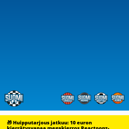
🎁 Huipputarjous jatkuu: 10 euron
kierrätysvapaa megakierros Reactoonz-