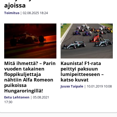
ajoissa
Toimitus
|
02.08.2025
18:24
Mitä ihmettä? – Parin
Kaunista! F1-rata
vuoden takainen
peittyi paksuun
floppikuljettaja
lumipeitteeseen –
nähtiin Alfa Romeon
katso kuvat
puikoissa
Juuso Taipale
|
10.01.2019
10:08
Hungaroringillä!
Eetu Lehtonen
|
05.08.2021
17:30