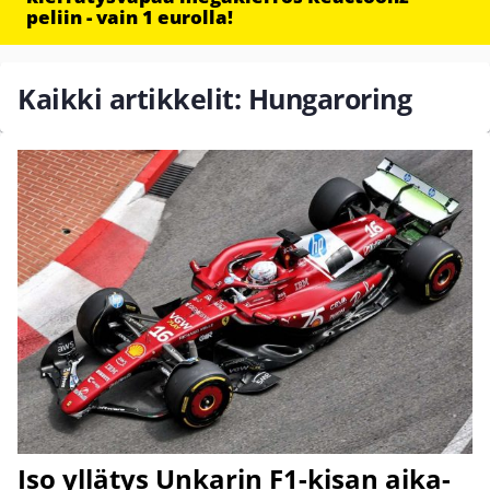
peliin - vain 1 eurolla!
Kaikki artikkelit: Hungaroring
Iso yllätys Unkarin F1-kisan aika-