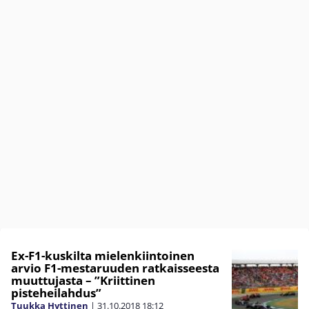
Ex-F1-kuskilta mielenkiintoinen
arvio F1-mestaruuden ratkaisseesta
muuttujasta – ”Kriittinen
pisteheilahdus”
Tuukka Hyttinen
|
31.10.2018
18:12