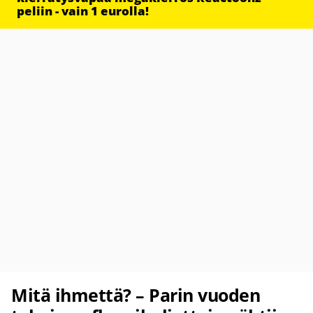
peliin - vain 1 eurolla!
Mitä ihmettä? – Parin vuoden