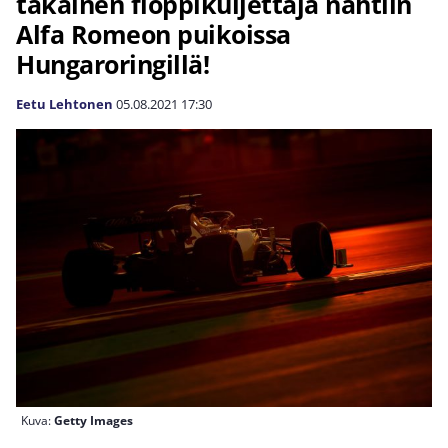
takainen floppikuljettaja nähtiin
Alfa Romeon puikoissa
Hungaroringillä!
Eetu Lehtonen
05.08.2021
17:30
Kuva:
Getty Images