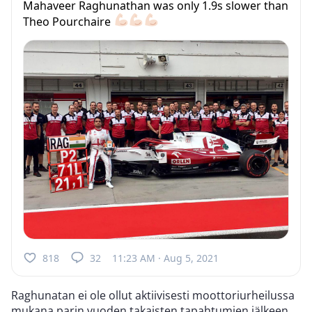
Mahaveer Raghunathan was only 1.9s slower than
Theo Pourchaire
818
32
11:23 AM · Aug 5, 2021
Raghunatan ei ole ollut aktiivisesti moottoriurheilussa
mukana parin vuoden takaisten tapahtumien jälkeen,