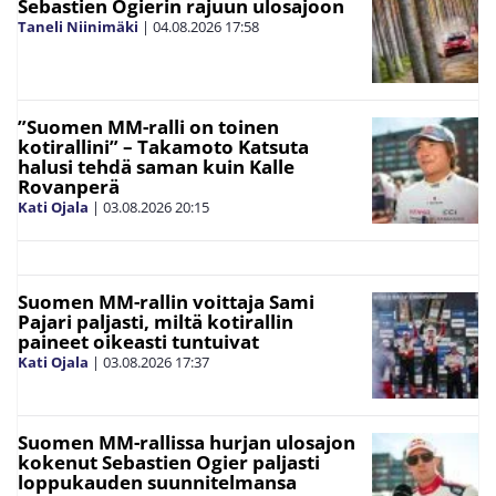
Sebastien Ogierin rajuun ulosajoon
Taneli Niinimäki
|
04.08.2026
17:58
”Suomen MM-ralli on toinen
kotirallini” – Takamoto Katsuta
halusi tehdä saman kuin Kalle
Rovanperä
Kati Ojala
|
03.08.2026
20:15
Suomen MM-rallin voittaja Sami
Pajari paljasti, miltä kotirallin
paineet oikeasti tuntuivat
Kati Ojala
|
03.08.2026
17:37
Suomen MM-rallissa hurjan ulosajon
kokenut Sebastien Ogier paljasti
loppukauden suunnitelmansa