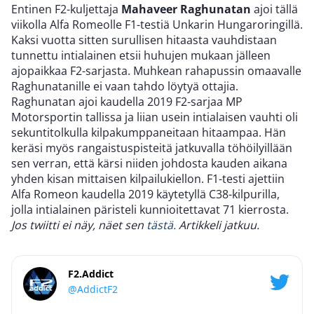
Entinen F2-kuljettaja
Mahaveer Raghunatan
ajoi tällä
viikolla Alfa Romeolle F1-testiä Unkarin Hungaroringillä.
Kaksi vuotta sitten surullisen hitaasta vauhdistaan
tunnettu intialainen etsii huhujen mukaan jälleen
ajopaikkaa F2-sarjasta. Muhkean rahapussin omaavalle
Raghunatanille ei vaan tahdo löytyä ottajia.
Raghunatan ajoi kaudella 2019 F2-sarjaa MP
Motorsportin tallissa ja liian usein intialaisen vauhti oli
sekuntitolkulla kilpakumppaneitaan hitaampaa. Hän
keräsi myös rangaistuspisteitä jatkuvalla töhöilyillään
sen verran, että kärsi niiden johdosta kauden aikana
yhden kisan mittaisen kilpailukiellon. F1-testi ajettiin
Alfa Romeon kaudella 2019 käytetyllä C38-kilpurilla,
jolla intialainen päristeli kunnioitettavat 71 kierrosta.
Jos twiitti ei näy, näet sen
tästä.
Artikkeli jatkuu.
F2.Addict
@AddictF2