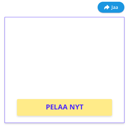
Jaa
1€ = 10€ arvosta
ilmaiskierroksia ilman
kierrätystä!
Talleta 1€
Saat heti 50 ilmaiskierrosta Tuohi 1000 -
peliin (arvo 0,20€ per kierros)!
Ei kierrätysvaatimusta!
PELAA NYT