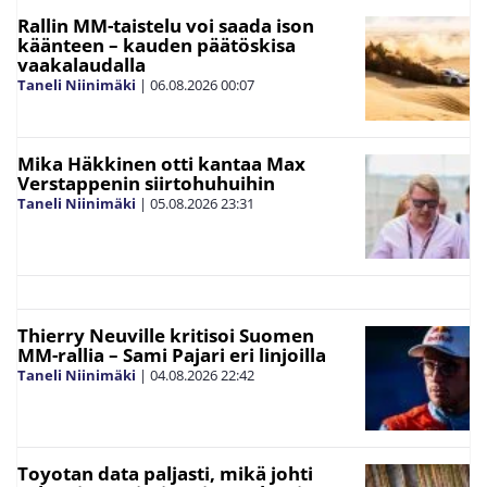
Rallin MM-taistelu voi saada ison
käänteen – kauden päätöskisa
vaakalaudalla
Taneli Niinimäki
|
06.08.2026
00:07
Mika Häkkinen otti kantaa Max
Verstappenin siirtohuhuihin
Taneli Niinimäki
|
05.08.2026
23:31
Thierry Neuville kritisoi Suomen
MM-rallia – Sami Pajari eri linjoilla
Taneli Niinimäki
|
04.08.2026
22:42
Toyotan data paljasti, mikä johti