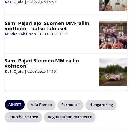
Kati Ojala
|
03.08.2026
15:59
Sami Pajari ajoi Suomen MM-rallin
voittoon – katso tulokset
Miikka Lahtinen
|
02.08.2026
16:00
Sami Pajari Suomen MM-rallin
voittoon!
Kati Ojala
|
02.08.2026
14:19
AIHEET
Alfa Romeo
Formula 1
Hungaroring
Pourchaire Theo
Raghunathan Mahaveer