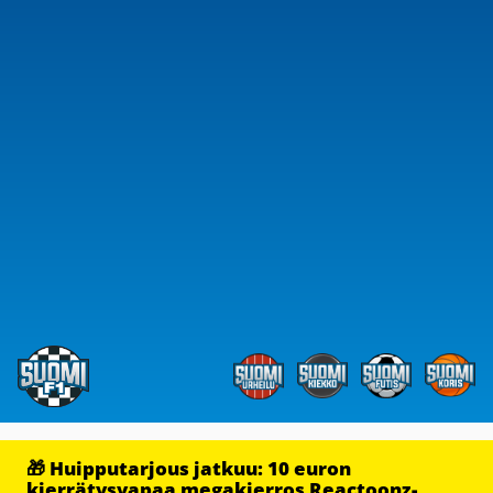
🎁 Huipputarjous jatkuu: 10 euron
kierrätysvapaa megakierros Reactoonz-