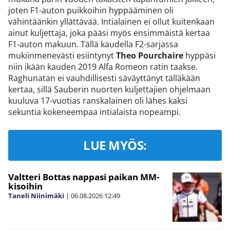
joten F1-auton puikkoihin hyppääminen oli
vähintäänkin yllättävää. Intialainen ei ollut kuitenkaan
ainut kuljettaja, joka pääsi myös ensimmäistä kertaa
F1-auton makuun. Tällä kaudella F2-sarjassa
mukiinmenevästi esiintynyt
Theo Pourchaire
hyppäsi
niin ikään kauden 2019 Alfa Romeon ratin taakse.
Raghunatan ei vauhdillisesti säväyttänyt tälläkään
kertaa, sillä Sauberin nuorten kuljettajien ohjelmaan
kuuluva 17-vuotias ranskalainen oli lähes kaksi
sekuntia kokeneempaa intialaista nopeampi.
LUE MYÖS:
Valtteri Bottas nappasi paikan MM-
kisoihin
Taneli Niinimäki
|
06.08.2026
12:49