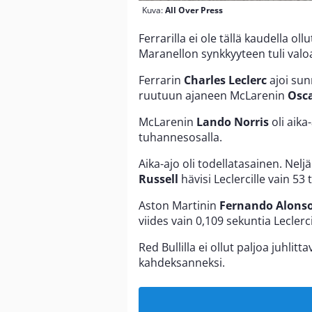
Kuva:
All Over Press
Ferrarilla ei ole tällä kaudella ol
Maranellon synkkyyteen tuli valo
Ferrarin
Charles Leclerc
ajoi sun
ruutuun ajaneen McLarenin
Osca
McLarenin
Lando Norris
oli aika
tuhannesosalla.
Aika-ajo oli todellatasainen. Nel
Russell
hävisi Leclercille vain 53
Aston Martinin
Fernando Alons
viides vain 0,109 sekuntia Lecler
Red Bullilla ei ollut paljoa juhlitt
kahdeksanneksi.