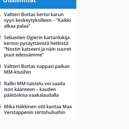
Valtteri Bottas kertoi karun
syyn keskeytyksilleen – ”Kaikki
alkaa palaa”
Sebastien Ogierin kartanlukija
kertoo pysäyttävistä hetkistä:
”Nostin katseeni ja näin suuret
puut edessämme”
Valtteri Bottas nappasi paikan
MM-kisoihin
Rallin MM-taistelu voi saada
ison käänteen – kauden
päätöskisa vaakalaudalla
Mika Häkkinen otti kantaa Max
Verstappenin siirtohuhuihin