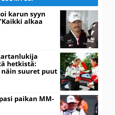
toi karun syyn
”Kaikki alkaa
kartanlukija
ä hetkistä:
a näin suuret puut
ppasi paikan MM-