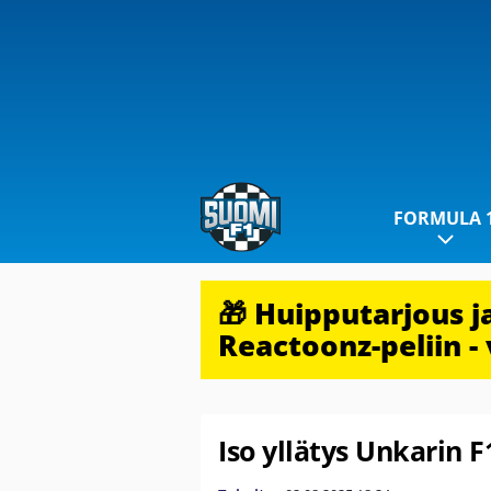
FORMULA 
🎁 Huipputarjous 
Reactoonz-peliin - 
Iso yllätys Unkarin F