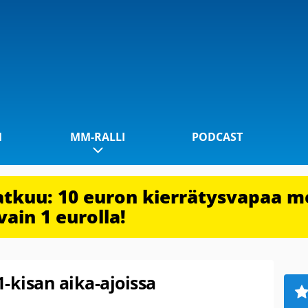
1
MM-RALLI
PODCAST
jatkuu: 10 euron kierrätysvapaa m
vain 1 eurolla!
1-kisan aika-ajoissa