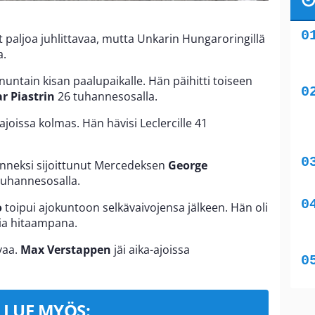
lut paljoa juhlittavaa, mutta Unkarin Hungaroringillä
a.
nuntain kisan paalupaikalle. Hän päihitti toiseen
r Piastrin
26 tuhannesosalla.
-ajoissa kolmas. Hän hävisi Leclercille 41
jänneksi sijoittunut Mercedeksen
George
 tuhannesosalla.
o
toipui ajokuntoon selkävaivojensa jälkeen. Hän oli
cia hitaampana.
avaa.
Max Verstappen
jäi aika-ajoissa
LUE MYÖS: