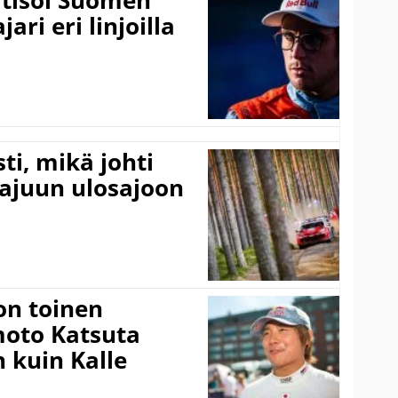
itisoi Suomen
ari eri linjoilla
ti, mikä johti
rajuun ulosajoon
on toinen
amoto Katsuta
 kuin Kalle