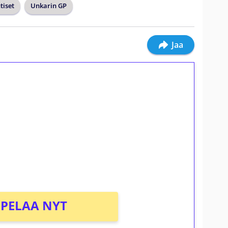
tiset
Unkarin GP
Jaa
ilmaiskierroksia ilman
osta Tuohi 1000 -peliin (arvo 0,20€ per
PELAA NYT