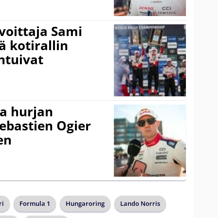
voittaja Sami
ä kotirallin
ntuivat
a hurjan
ebastien Ogier
en
ri
Formula 1
Hungaroring
Lando Norris