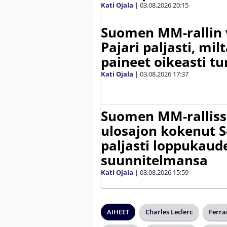
Kati Ojala
|
03.08.2026
20:15
Suomen MM-rallin 
Pajari paljasti, milt
paineet oikeasti tu
Kati Ojala
|
03.08.2026
17:37
Suomen MM-ralliss
ulosajon kokenut S
paljasti loppukaud
suunnitelmansa
Kati Ojala
|
03.08.2026
15:59
AIHEET
Charles Leclerc
Ferra