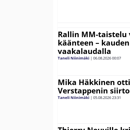
Rallin MM-taistelu 
käänteen – kauden
vaakalaudalla
Taneli Niinimäki
|
06.08.2026
00:07
Mika Häkkinen ott
Verstappenin siirt
Taneli Niinimäki
|
05.08.2026
23:31