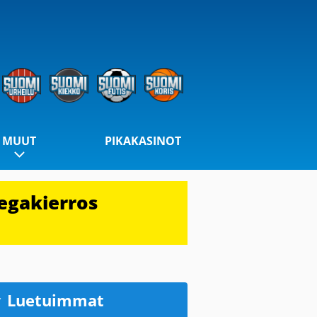
MUUT
PIKAKASINOT
egakierros
Luetuimmat