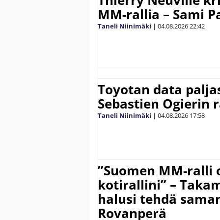
Thierry Neuville kr
MM-rallia – Sami Paj
Taneli Niinimäki
|
04.08.2026
22:42
Toyotan data paljas
Sebastien Ogierin 
Taneli Niinimäki
|
04.08.2026
17:58
”Suomen MM-ralli 
kotirallini” – Tak
halusi tehdä saman
Rovanperä