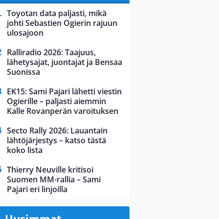
Toyotan data paljasti, mikä
johti Sebastien Ogierin rajuun
ulosajoon
Ralliradio 2026: Taajuus,
lähetysajat, juontajat ja Bensaa
Suonissa
EK15: Sami Pajari lähetti viestin
Ogierille – paljasti aiemmin
Kalle Rovanperän varoituksen
Secto Rally 2026: Lauantain
lähtöjärjestys – katso tästä
koko lista
Thierry Neuville kritisoi
Suomen MM-rallia – Sami
Pajari eri linjoilla
Uusimmat