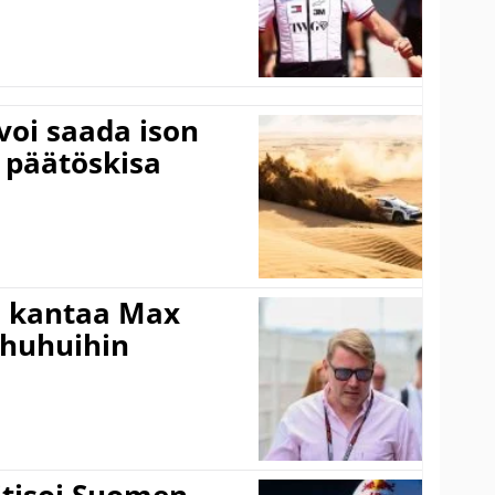
voi saada ison
 päätöskisa
i kantaa Max
ohuhuihin