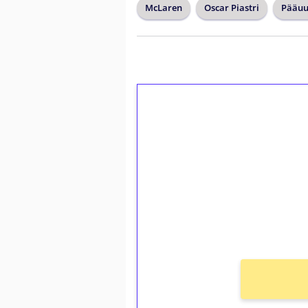
McLaren
Oscar Piastri
Pääuu
1€ = 10€ arvosta 
kierrätystä!
Talleta 1€
Saat heti 50 ilmaiskierr
kierros)!
Ei kierrätysvaatimusta!