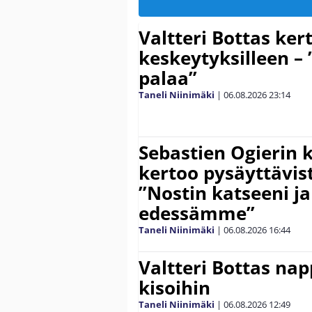
Valtteri Bottas ker
keskeytyksilleen – 
palaa”
Taneli Niinimäki
|
06.08.2026
23:14
Sebastien Ogierin 
kertoo pysäyttävist
”Nostin katseeni j
edessämme”
Taneli Niinimäki
|
06.08.2026
16:44
Valtteri Bottas na
kisoihin
Taneli Niinimäki
|
06.08.2026
12:49