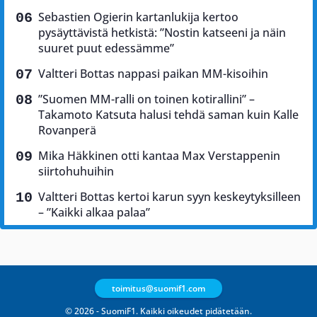
Sebastien Ogierin kartanlukija kertoo
pysäyttävistä hetkistä: ”Nostin katseeni ja näin
suuret puut edessämme”
Valtteri Bottas nappasi paikan MM-kisoihin
”Suomen MM-ralli on toinen kotirallini” –
Takamoto Katsuta halusi tehdä saman kuin Kalle
Rovanperä
Mika Häkkinen otti kantaa Max Verstappenin
siirtohuhuihin
Valtteri Bottas kertoi karun syyn keskeytyksilleen
– ”Kaikki alkaa palaa”
toimitus@suomif1.com
© 2026 - SuomiF1. Kaikki oikeudet pidätetään.