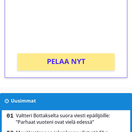
Talleta 1€
Saat heti 50 ilmaiskierrosta Tuohi 1000 -
peliin (arvo 0,20€ per kierros)!
Ei kierrätysvaatimusta!
PELAA NYT
Uusimmat
Valtteri Bottakselta suora viesti epäilijöille:
”Parhaat vuoteni ovat vielä edessä”