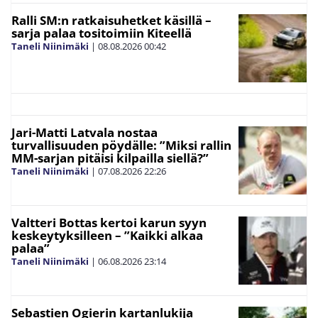
Ralli SM:n ratkaisuhetket käsillä –
sarja palaa tositoimiin Kiteellä
Taneli Niinimäki
|
08.08.2026
00:42
Jari-Matti Latvala nostaa
turvallisuuden pöydälle: ”Miksi rallin
MM-sarjan pitäisi kilpailla siellä?”
Taneli Niinimäki
|
07.08.2026
22:26
Valtteri Bottas kertoi karun syyn
keskeytyksilleen – ”Kaikki alkaa
palaa”
Taneli Niinimäki
|
06.08.2026
23:14
Sebastien Ogierin kartanlukija