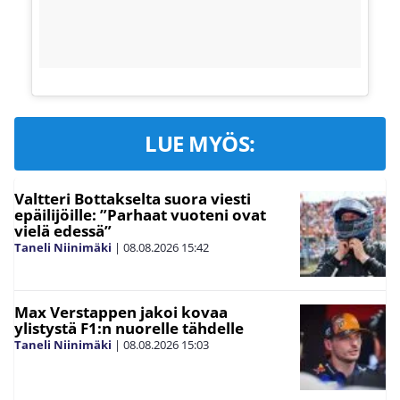
LUE MYÖS:
Valtteri Bottakselta suora viesti
epäilijöille: ”Parhaat vuoteni ovat
vielä edessä”
Taneli Niinimäki
|
08.08.2026
15:42
Max Verstappen jakoi kovaa
ylistystä F1:n nuorelle tähdelle
Taneli Niinimäki
|
08.08.2026
15:03