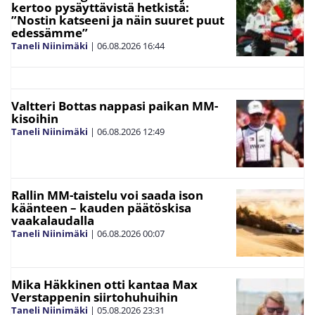
kertoo pysäyttävistä hetkistä:
”Nostin katseeni ja näin suuret puut
edessämme”
Taneli Niinimäki
|
06.08.2026
16:44
Valtteri Bottas nappasi paikan MM-
kisoihin
Taneli Niinimäki
|
06.08.2026
12:49
Rallin MM-taistelu voi saada ison
käänteen – kauden päätöskisa
vaakalaudalla
Taneli Niinimäki
|
06.08.2026
00:07
Mika Häkkinen otti kantaa Max
Verstappenin siirtohuhuihin
Taneli Niinimäki
|
05.08.2026
23:31