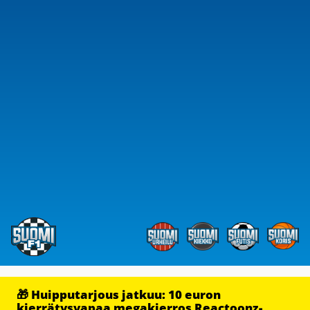
🎁 Huipputarjous jatkuu: 10 euron
kierrätysvapaa megakierros Reactoonz-