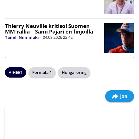
Thierry Neuville kritisoi Suomen
MM-rallia – Sami Pajari eri linjoilla
Taneli Niinimäki
|
04.08.2026
22:42
AIHEET
Formula 1
Hungaroring
Jaa
1€ = 10€ arvosta
ilmaiskierroksia ilman
kierrätystä!