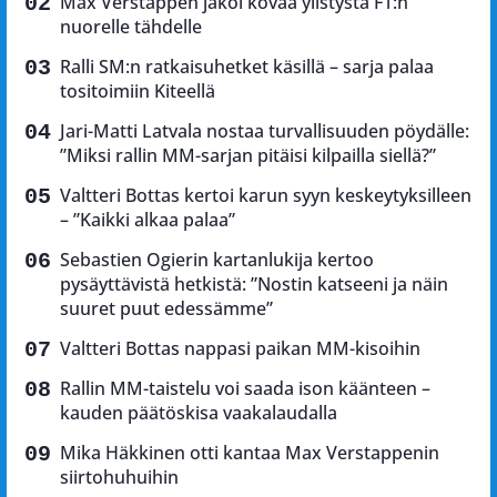
Max Verstappen jakoi kovaa ylistystä F1:n
nuorelle tähdelle
Ralli SM:n ratkaisuhetket käsillä – sarja palaa
tositoimiin Kiteellä
Jari-Matti Latvala nostaa turvallisuuden pöydälle:
”Miksi rallin MM-sarjan pitäisi kilpailla siellä?”
Valtteri Bottas kertoi karun syyn keskeytyksilleen
– ”Kaikki alkaa palaa”
Sebastien Ogierin kartanlukija kertoo
pysäyttävistä hetkistä: ”Nostin katseeni ja näin
suuret puut edessämme”
Valtteri Bottas nappasi paikan MM-kisoihin
Rallin MM-taistelu voi saada ison käänteen –
kauden päätöskisa vaakalaudalla
Mika Häkkinen otti kantaa Max Verstappenin
siirtohuhuihin