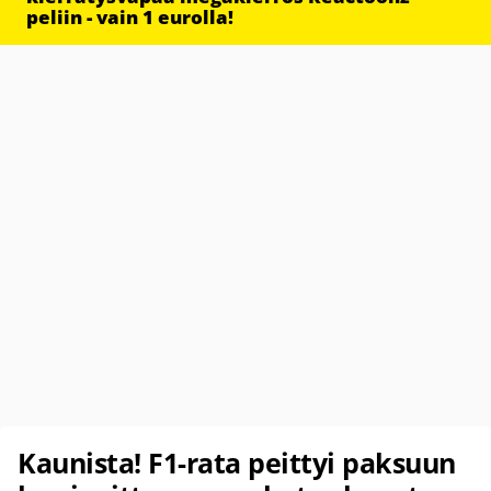
peliin - vain 1 eurolla!
Kaunista! F1-rata peittyi paksuun