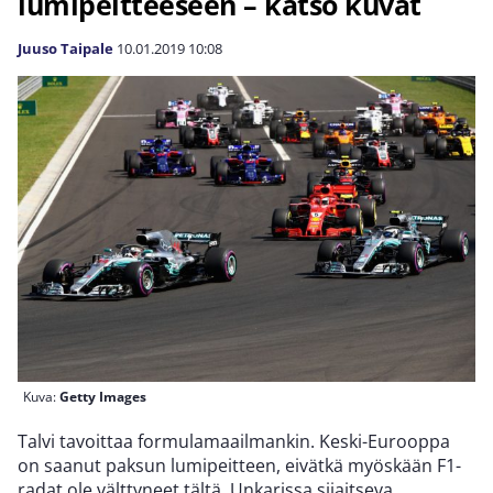
lumipeitteeseen – katso kuvat
Juuso Taipale
10.01.2019
10:08
Kuva:
Getty Images
Talvi tavoittaa formulamaailmankin. Keski-Eurooppa
on saanut paksun lumipeitteen, eivätkä myöskään F1-
radat ole välttyneet tältä. Unkarissa sijaitseva