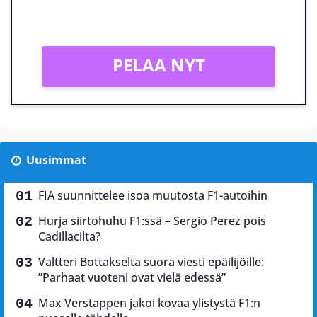
Vain uusille asiakkaille!
PELAA NYT
Uusimmat
FIA suunnittelee isoa muutosta F1-autoihin
Hurja siirtohuhu F1:ssä – Sergio Perez pois
Cadillacilta?
Valtteri Bottakselta suora viesti epäilijöille:
”Parhaat vuoteni ovat vielä edessä”
Max Verstappen jakoi kovaa ylistystä F1:n