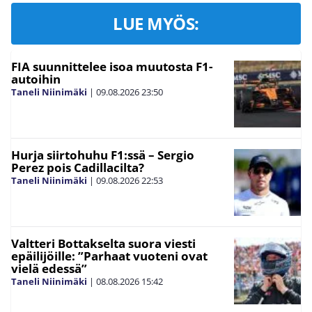
LUE MYÖS:
FIA suunnittelee isoa muutosta F1-
autoihin
Taneli Niinimäki
|
09.08.2026
23:50
Hurja siirtohuhu F1:ssä – Sergio
Perez pois Cadillacilta?
Taneli Niinimäki
|
09.08.2026
22:53
Valtteri Bottakselta suora viesti
epäilijöille: ”Parhaat vuoteni ovat
vielä edessä”
Taneli Niinimäki
|
08.08.2026
15:42