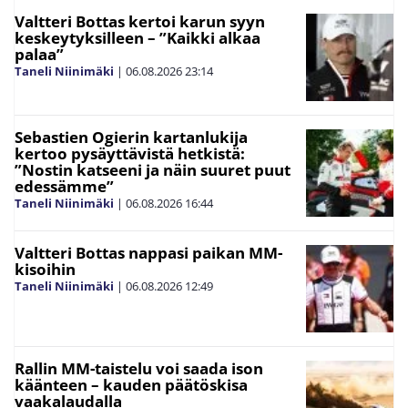
Valtteri Bottas kertoi karun syyn
keskeytyksilleen – ”Kaikki alkaa
palaa”
Taneli Niinimäki
|
06.08.2026
23:14
Sebastien Ogierin kartanlukija
kertoo pysäyttävistä hetkistä:
”Nostin katseeni ja näin suuret puut
edessämme”
Taneli Niinimäki
|
06.08.2026
16:44
Valtteri Bottas nappasi paikan MM-
kisoihin
Taneli Niinimäki
|
06.08.2026
12:49
Rallin MM-taistelu voi saada ison
käänteen – kauden päätöskisa
vaakalaudalla