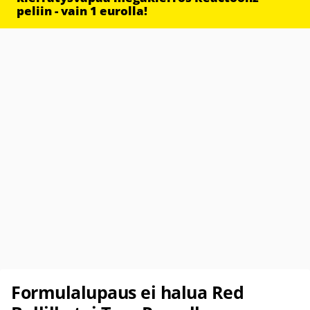
peliin - vain 1 eurolla!
Formulalupaus ei halua Red