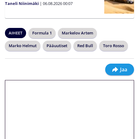
Taneli Niinimäki
|
06.08.2026
00:07
AIHEET
Formula 1
Markelov Artem
Marko Helmut
Pääuutiset
Red Bull
Toro Rosso
Jaa
🎁 Huipputarjous jatkuu: 10
euron kierrätysvapaa
megakierros Reactoonz-
peliin – vain 1 eurolla!
Peli: Reactoonz