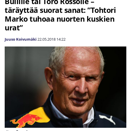
Bullille tai Toro Rossolle –
täräyttää suorat sanat: ”Tohtori
Marko tuhoaa nuorten kuskien
urat”
Juuso Koivumäki
22.05.2018
14:22