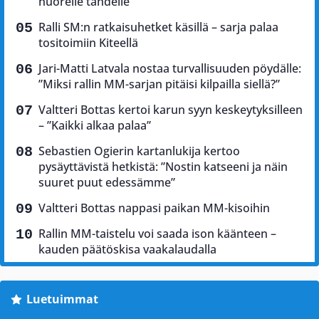
nuorelle tähdelle
Ralli SM:n ratkaisuhetket käsillä – sarja palaa
tositoimiin Kiteellä
Jari-Matti Latvala nostaa turvallisuuden pöydälle:
”Miksi rallin MM-sarjan pitäisi kilpailla siellä?”
Valtteri Bottas kertoi karun syyn keskeytyksilleen
– ”Kaikki alkaa palaa”
Sebastien Ogierin kartanlukija kertoo
pysäyttävistä hetkistä: ”Nostin katseeni ja näin
suuret puut edessämme”
Valtteri Bottas nappasi paikan MM-kisoihin
Rallin MM-taistelu voi saada ison käänteen –
kauden päätöskisa vaakalaudalla
Luetuimmat