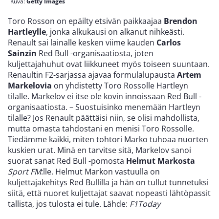
Kuva:
Getty Images
Toro Rosson on epäilty etsivän paikkaajaa
Brendon
Hartleylle
, jonka alkukausi on alkanut nihkeästi.
Renault sai lainalle kesken viime kauden
Carlos
Sainzin
Red Bull -organisaatiosta, joten
kuljettajahuhut ovat liikkuneet myös toiseen suuntaan.
Renaultin F2-sarjassa ajavaa formulalupausta
Artem
Markelovia
on yhdistetty Toro Rossolle Hartleyn
tilalle. Markelov ei itse ole kovin innoissaan Red Bull -
organisaatiosta. – Suostuisinko menemään Hartleyn
tilalle? Jos Renault päättäisi niin, se olisi mahdollista,
mutta omasta tahdostani en menisi Toro Rossolle.
Tiedämme kaikki, miten tohtori Marko tuhoaa nuorten
kuskien urat. Minä en tarvitse sitä, Markelov sanoi
suorat sanat Red Bull -pomosta
Helmut Markosta
Sport FM
:lle. Helmut Markon vastuulla on
kuljettajakehitys Red Bullilla ja hän on tullut tunnetuksi
siitä, että nuoret kuljettajat saavat nopeasti lähtöpassit
tallista, jos tulosta ei tule. Lähde:
F1Today