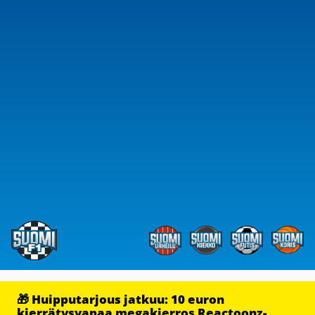
🎁 Huipputarjous jatkuu: 10 euron
kierrätysvapaa megakierros Reactoonz-