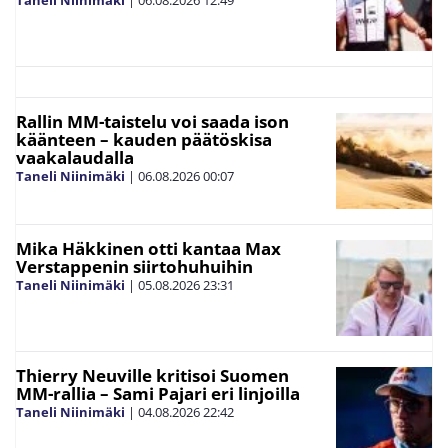
Rallin MM-taistelu voi saada ison
käänteen – kauden päätöskisa
vaakalaudalla
Taneli Niinimäki
|
06.08.2026
00:07
Mika Häkkinen otti kantaa Max
Verstappenin siirtohuhuihin
Taneli Niinimäki
|
05.08.2026
23:31
Thierry Neuville kritisoi Suomen
MM-rallia – Sami Pajari eri linjoilla
Taneli Niinimäki
|
04.08.2026
22:42