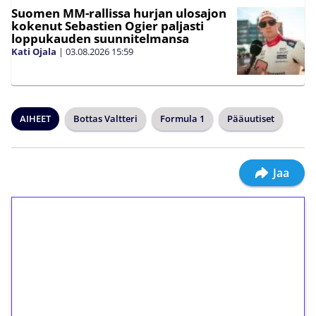
Suomen MM-rallissa hurjan ulosajon
kokenut Sebastien Ogier paljasti
loppukauden suunnitelmansa
Kati Ojala
|
03.08.2026
15:59
AIHEET
Bottas Valtteri
Formula 1
Pääuutiset
Jaa
1€ = 10€ arvosta
ilmaiskierroksia ilman
kierrätystä!
Talleta 1€