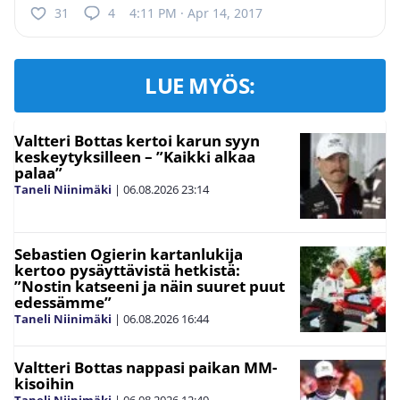
31
4
4:11 PM · Apr 14, 2017
LUE MYÖS:
Valtteri Bottas kertoi karun syyn
keskeytyksilleen – ”Kaikki alkaa
palaa”
Taneli Niinimäki
|
06.08.2026
23:14
Sebastien Ogierin kartanlukija
kertoo pysäyttävistä hetkistä:
”Nostin katseeni ja näin suuret puut
edessämme”
Taneli Niinimäki
|
06.08.2026
16:44
Valtteri Bottas nappasi paikan MM-
kisoihin
Taneli Niinimäki
|
06.08.2026
12:49