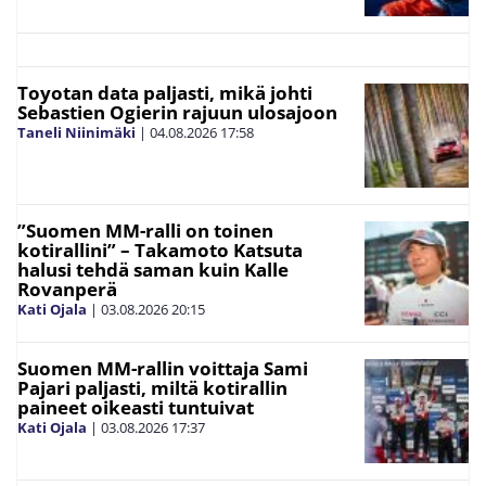
Toyotan data paljasti, mikä johti
Sebastien Ogierin rajuun ulosajoon
Taneli Niinimäki
|
04.08.2026
17:58
”Suomen MM-ralli on toinen
kotirallini” – Takamoto Katsuta
halusi tehdä saman kuin Kalle
Rovanperä
Kati Ojala
|
03.08.2026
20:15
Suomen MM-rallin voittaja Sami
Pajari paljasti, miltä kotirallin
paineet oikeasti tuntuivat
Kati Ojala
|
03.08.2026
17:37