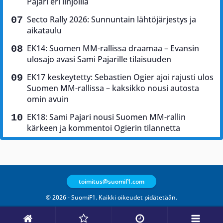
Pajari eri linjoilla
Secto Rally 2026: Sunnuntain lähtöjärjestys ja
aikataulu
EK14: Suomen MM-rallissa draamaa – Evansin
ulosajo avasi Sami Pajarille tilaisuuden
EK17 keskeytetty: Sebastien Ogier ajoi rajusti ulos
Suomen MM-rallissa – kaksikko nousi autosta
omin avuin
EK18: Sami Pajari nousi Suomen MM-rallin
kärkeen ja kommentoi Ogierin tilannetta
toimitus@suomif1.com
© 2026 - SuomiF1. Kaikki oikeudet pidätetään.