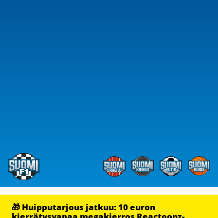
🎁 Huipputarjous jatkuu: 10 euron
kierrätysvapaa megakierros Reactoonz-