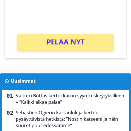
Saat heti 50 ilmaiskierrosta Tuohi 1000 -
peliin (arvo 0,20€ per kierros)!
Ei kierrätysvaatimusta!
PELAA NYT
Uusimmat
Valtteri Bottas kertoi karun syyn keskeytyksilleen
– ”Kaikki alkaa palaa”
Sebastien Ogierin kartanlukija kertoo
pysäyttävistä hetkistä: ”Nostin katseeni ja näin
suuret puut edessämme”