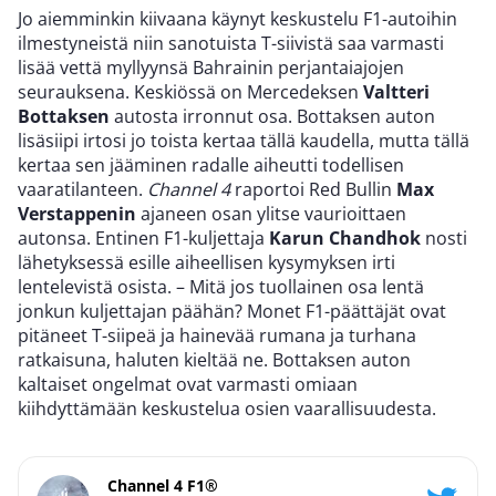
Jo aiemminkin kiivaana käynyt keskustelu F1-autoihin
ilmestyneistä niin sanotuista T-siivistä saa varmasti
lisää vettä myllyynsä Bahrainin perjantaiajojen
seurauksena. Keskiössä on Mercedeksen
Valtteri
Bottaksen
autosta irronnut osa. Bottaksen auton
lisäsiipi irtosi jo toista kertaa tällä kaudella, mutta tällä
kertaa sen jääminen radalle aiheutti todellisen
vaaratilanteen.
Channel 4
raportoi Red Bullin
Max
Verstappenin
ajaneen osan ylitse vaurioittaen
autonsa. Entinen F1-kuljettaja
Karun Chandhok
nosti
lähetyksessä esille aiheellisen kysymyksen irti
lentelevistä osista. – Mitä jos tuollainen osa lentä
jonkun kuljettajan päähän? Monet F1-päättäjät ovat
pitäneet T-siipeä ja hainevää rumana ja turhana
ratkaisuna, haluten kieltää ne. Bottaksen auton
kaltaiset ongelmat ovat varmasti omiaan
kiihdyttämään keskustelua osien vaarallisuudesta.
Channel 4 F1®