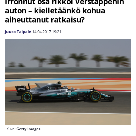
irronnut osa rikkoi Verstappenin
auton – kielletäänkö kohua
aiheuttanut ratkaisu?
Juuso Taipale
14.04.2017
19:21
Kuva:
Getty Images