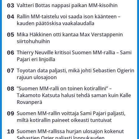
Valtteri Bottas nappasi paikan MM-kisoihin
Rallin MM-taistelu voi saada ison käänteen –
kauden päätöskisa vaakalaudalla
Mika Häkkinen otti kantaa Max Verstappenin
siirtohuhuihin
Thierry Neuville kritisoi Suomen MM-rallia – Sami
Pajari eri linjoilla
Toyotan data paljasti, mikä johti Sebastien Ogierin
rajuun ulosajoon
”Suomen MM-ralli on toinen kotirallini” –
Takamoto Katsuta halusi tehdä saman kuin Kalle
Rovanperä
Suomen MM-rallin voittaja Sami Pajari paljasti,
miltä kotirallin paineet oikeasti tuntuivat
Suomen MM-rallissa hurjan ulosajon kokenut
Sebastien Ogier paljasti loppukauden