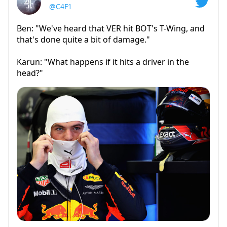
@C4F1
Ben: "We've heard that VER hit BOT's T-Wing, and
that's done quite a bit of damage."
Karun: "What happens if it hits a driver in the
head?"