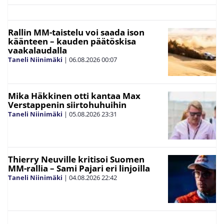
Rallin MM-taistelu voi saada ison
käänteen – kauden päätöskisa
vaakalaudalla
Taneli Niinimäki
|
06.08.2026
00:07
Mika Häkkinen otti kantaa Max
Verstappenin siirtohuhuihin
Taneli Niinimäki
|
05.08.2026
23:31
Thierry Neuville kritisoi Suomen
MM-rallia – Sami Pajari eri linjoilla
Taneli Niinimäki
|
04.08.2026
22:42