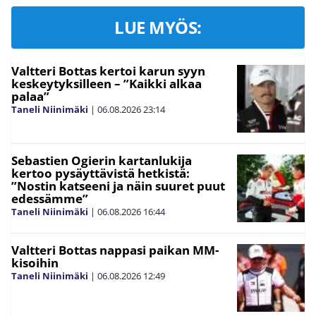
LUE MYÖS:
Valtteri Bottas kertoi karun syyn
keskeytyksilleen – ”Kaikki alkaa
palaa”
Taneli Niinimäki
|
06.08.2026
23:14
Sebastien Ogierin kartanlukija
kertoo pysäyttävistä hetkistä:
”Nostin katseeni ja näin suuret puut
edessämme”
Taneli Niinimäki
|
06.08.2026
16:44
Valtteri Bottas nappasi paikan MM-
kisoihin
Taneli Niinimäki
|
06.08.2026
12:49