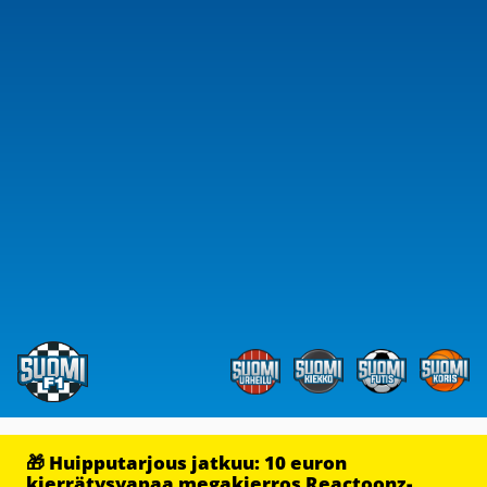
🎁 Huipputarjous jatkuu: 10 euron
kierrätysvapaa megakierros Reactoonz-