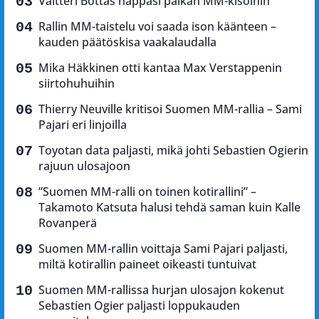
Valtteri Bottas nappasi paikan MM-kisoihin
Rallin MM-taistelu voi saada ison käänteen –
kauden päätöskisa vaakalaudalla
Mika Häkkinen otti kantaa Max Verstappenin
siirtohuhuihin
Thierry Neuville kritisoi Suomen MM-rallia – Sami
Pajari eri linjoilla
Toyotan data paljasti, mikä johti Sebastien Ogierin
rajuun ulosajoon
”Suomen MM-ralli on toinen kotirallini” –
Takamoto Katsuta halusi tehdä saman kuin Kalle
Rovanperä
Suomen MM-rallin voittaja Sami Pajari paljasti,
miltä kotirallin paineet oikeasti tuntuivat
Suomen MM-rallissa hurjan ulosajon kokenut
Sebastien Ogier paljasti loppukauden