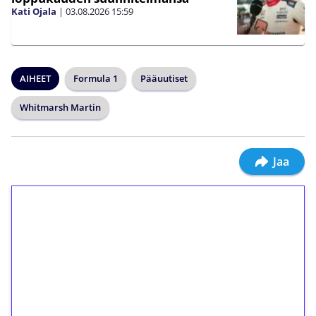
Kati Ojala
|
03.08.2026
15:59
AIHEET
Formula 1
Pääuutiset
Whitmarsh Martin
Jaa
1€ = 10€ arvosta
ilmaiskierroksia ilman
kierrätystä!
Talleta 1€
Saat heti 50 ilmaiskierrosta Tuohi 1000 -