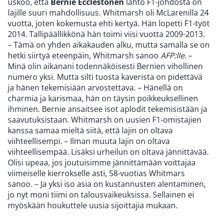
uskoo, että
Bernie Ecclestonen
lähtö F1-johdosta on
lajille suuri mahdollisuus. Whitmarsh oli McLarenilla 24
vuotta, joten kokemusta ehti kertyä. Hän lopetti F1-työt
2014. Tallipäällikkönä hän toimi viisi vuotta 2009-2013.
– Tämä on yhden aikakauden alku, mutta samalla se on
hetki siirtyä eteenpäin, Whitmarsh sanoo
AFP:lle
. –
Minä olin aikanani todennäköisesti Bernien vihollinen
numero yksi. Mutta silti tuosta kaverista on pidettävä
ja hänen tekemisiään arvostettava. – Hänellä on
charmia ja karismaa, hän on täysin poikkeuksellinen
ihminen. Bernie ansaitsee isot aplodit tekemisistään ja
saavutuksistaan. Whitmarsh on uusien F1-omistajien
kanssa samaa mieltä siitä, että lajin on oltava
viihteellisempi. – Ilman muuta lajin on oltava
viihteellisempää. Lisäksi urheilun on oltava jännittävää.
Olisi upeaa, jos joutuisimme jännittämään voittajaa
viimeiselle kierrokselle asti, 58-vuotias Whitmars
sanoo. – Ja yksi iso asia on kustannusten alentaminen,
jo nyt moni tiimi on talousvaikeuksissa. Sellainen ei
myöskään houkuttele uusia sijoittajia mukaan.