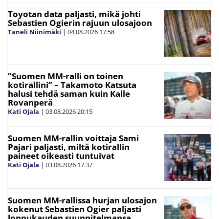
Toyotan data paljasti, mikä johti
Sebastien Ogierin rajuun ulosajoon
Taneli Niinimäki
|
04.08.2026
17:58
”Suomen MM-ralli on toinen
kotirallini” – Takamoto Katsuta
halusi tehdä saman kuin Kalle
Rovanperä
Kati Ojala
|
03.08.2026
20:15
Suomen MM-rallin voittaja Sami
Pajari paljasti, miltä kotirallin
paineet oikeasti tuntuivat
Kati Ojala
|
03.08.2026
17:37
Suomen MM-rallissa hurjan ulosajon
kokenut Sebastien Ogier paljasti
loppukauden suunnitelmansa