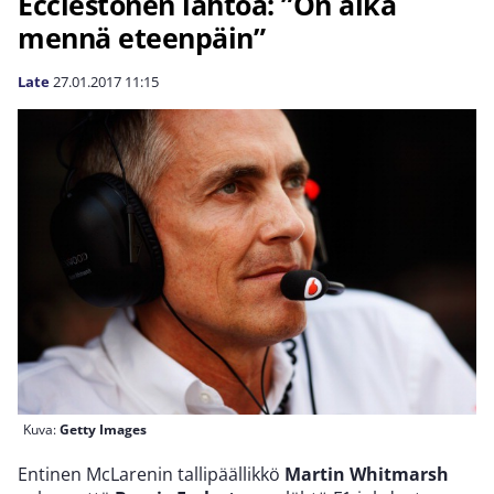
Ecclestonen lähtöä: ”On aika
mennä eteenpäin”
Late
27.01.2017
11:15
Kuva:
Getty Images
Entinen McLarenin tallipäällikkö
Martin Whitmarsh