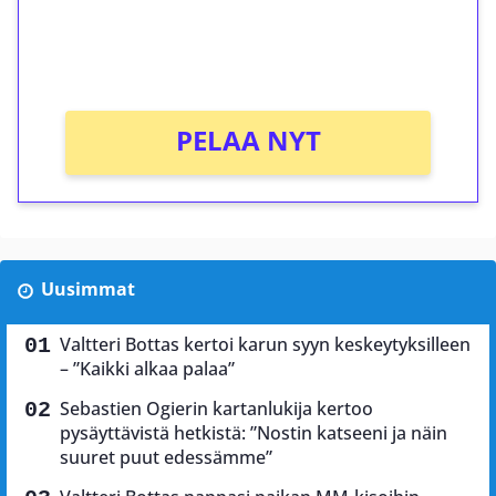
peliin (arvo 0,20€ per kierros)!
Ei kierrätysvaatimusta!
PELAA NYT
Uusimmat
Valtteri Bottas kertoi karun syyn keskeytyksilleen
– ”Kaikki alkaa palaa”
Sebastien Ogierin kartanlukija kertoo
pysäyttävistä hetkistä: ”Nostin katseeni ja näin
suuret puut edessämme”