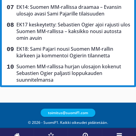
EK14: Suomen MM-rallissa draamaa – Evansin
ulosajo avasi Sami Pajarille tilaisuuden
EK17 keskeytetty: Sebastien Ogier ajoi rajusti ulos
Suomen MM-rallissa – kaksikko nousi autosta
omin avuin
EK18: Sami Pajari nousi Suomen MM-rallin
kärkeen ja kommentoi Ogierin tilannetta
Suomen MM-rallissa hurjan ulosajon kokenut
Sebastien Ogier paljasti loppukauden
suunnitelmansa
toimitus@suomif1.com
© 2026 - SuomiF1. Kaikki oikeudet pidätetään.