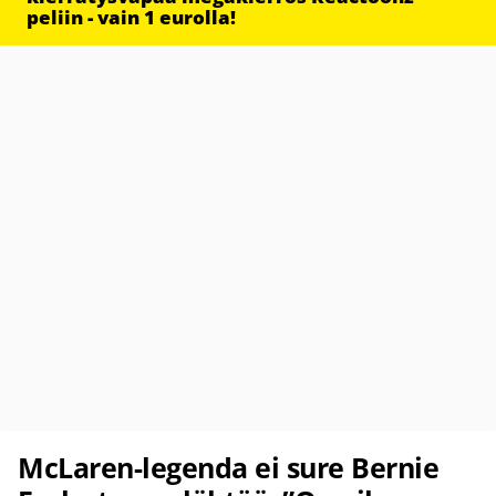
peliin - vain 1 eurolla!
McLaren-legenda ei sure Bernie