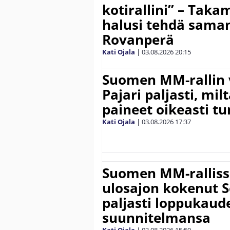
kotirallini” – Tak
halusi tehdä saman
Rovanperä
Kati Ojala
|
03.08.2026
20:15
Suomen MM-rallin 
Pajari paljasti, milt
paineet oikeasti tu
Kati Ojala
|
03.08.2026
17:37
Suomen MM-ralliss
ulosajon kokenut S
paljasti loppukaud
suunnitelmansa
Kati Ojala
|
03.08.2026
15:59