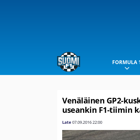
FORMULA 
Venäläinen GP2-kusk
useankin F1-tiimin 
Late
07.09.2016
22:00