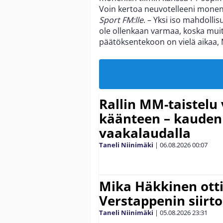
Voin kertoa neuvotelleeni monenk
Sport FM:lle
. – Yksi iso mahdoll
ole ollenkaan varmaa, koska mui
päätöksentekoon on vielä aikaa,
Rallin MM-taistelu 
käänteen – kauden
vaakalaudalla
Taneli Niinimäki
|
06.08.2026
00:07
Mika Häkkinen ott
Verstappenin siirt
Taneli Niinimäki
|
05.08.2026
23:31