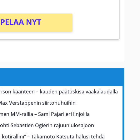
PELAA NYT
a ison käänteen – kauden päätöskisa vaakalaudalla
Max Verstappenin siirtohuhuihin
men MM-rallia – Sami Pajari eri linjoilla
johti Sebastien Ogierin rajuun ulosajoon
kotirallini” – Takamoto Katsuta halusi tehdä