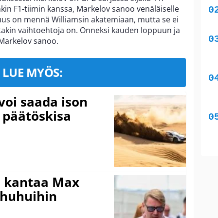
in F1-tiimin kanssa, Markelov sanoo venäläiselle
isuus on mennä Williamsin akatemiaan, mutta se ei
takin vaihtoehtoja on. Onneksi kauden loppuun ja
 Markelov sanoo.
LUE MYÖS:
voi saada ison
 päätöskisa
i kantaa Max
ohuhuihin