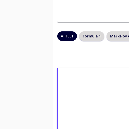
AIHEET
Formula 1
Markelov 
1€ = 10€ arvosta 
kierrätystä!
Talleta 1€
Saat heti 50 ilmaiskierr
kierros)!
Ei kierrätysvaatimusta!