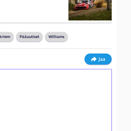
Artem
Pääuutiset
Williams
Jaa
ilmaiskierroksia ilman
osta Tuohi 1000 -peliin (arvo 0,20€ per