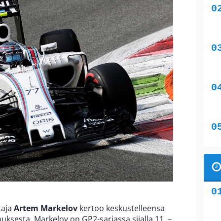
taja
Artem Markelov
kertoo keskustelleensa
ksesta. Markelov on GP2-sarjassa sijalla 11. –