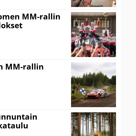
uomen MM-rallin
lokset
n MM-rallin
Sunnuntain
ikataulu