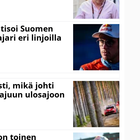
itisoi Suomen
ari eri linjoilla
ti, mikä johti
rajuun ulosajoon
on toinen