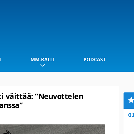
1
MM-RALLI
PODCAST
i väittää: ”Neuvottelen
kanssa”