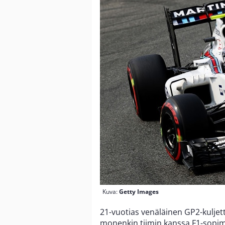
Kuva:
Getty Images
21-vuotias venäläinen GP2-kuljet
monenkin tiimin kanssa F1-sopimu