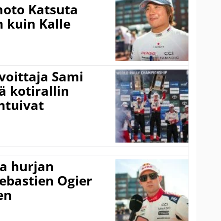
amoto Katsuta
 kuin Kalle
voittaja Sami
ä kotirallin
ntuivat
a hurjan
ebastien Ogier
en