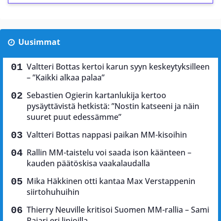
Uusimmat
Valtteri Bottas kertoi karun syyn keskeytyksilleen
– ”Kaikki alkaa palaa”
Sebastien Ogierin kartanlukija kertoo
pysäyttävistä hetkistä: ”Nostin katseeni ja näin
suuret puut edessämme”
Valtteri Bottas nappasi paikan MM-kisoihin
Rallin MM-taistelu voi saada ison käänteen –
kauden päätöskisa vaakalaudalla
Mika Häkkinen otti kantaa Max Verstappenin
siirtohuhuihin
Thierry Neuville kritisoi Suomen MM-rallia – Sami
Pajari eri linjoilla