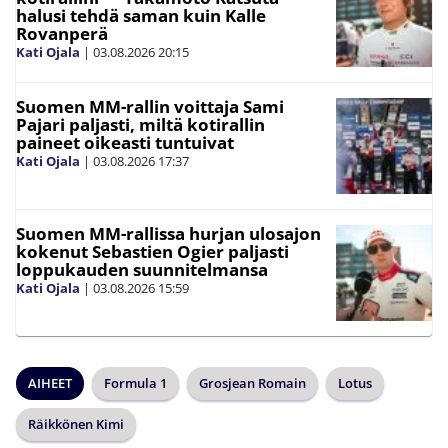
halusi tehdä saman kuin Kalle
Rovanperä
Kati Ojala
|
03.08.2026
20:15
Suomen MM-rallin voittaja Sami
Pajari paljasti, miltä kotirallin
paineet oikeasti tuntuivat
Kati Ojala
|
03.08.2026
17:37
Suomen MM-rallissa hurjan ulosajon
kokenut Sebastien Ogier paljasti
loppukauden suunnitelmansa
Kati Ojala
|
03.08.2026
15:59
AIHEET
Formula 1
Grosjean Romain
Lotus
Räikkönen Kimi