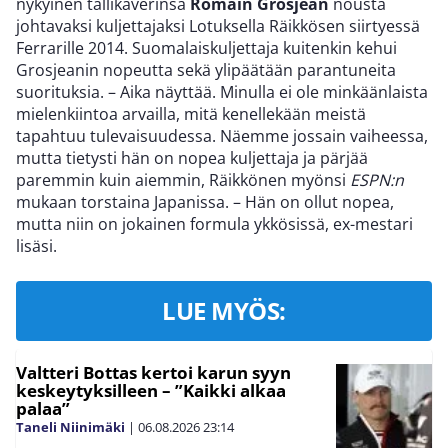
nykyinen tallikaverinsa
Romain Grosjean
nousta
johtavaksi kuljettajaksi Lotuksella Räikkösen siirtyessä
Ferrarille 2014. Suomalaiskuljettaja kuitenkin kehui
Grosjeanin nopeutta sekä ylipäätään parantuneita
suorituksia. – Aika näyttää. Minulla ei ole minkäänlaista
mielenkiintoa arvailla, mitä kenellekään meistä
tapahtuu tulevaisuudessa. Näemme jossain vaiheessa,
mutta tietysti hän on nopea kuljettaja ja pärjää
paremmin kuin aiemmin, Räikkönen myönsi
ESPN:n
mukaan torstaina Japanissa. – Hän on ollut nopea,
mutta niin on jokainen formula ykkösissä, ex-mestari
lisäsi.
LUE MYÖS:
Valtteri Bottas kertoi karun syyn
keskeytyksilleen – ”Kaikki alkaa
palaa”
Taneli Niinimäki
|
06.08.2026
23:14