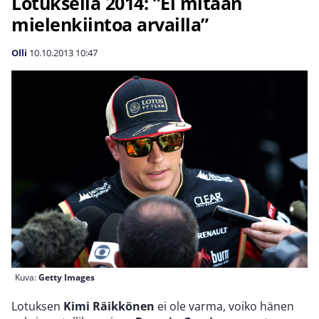
Lotuksella 2014: ”Ei mitään
mielenkiintoa arvailla”
Olli
10.10.2013
10:47
Kuva:
Getty Images
Lotuksen
Kimi Räikkönen
ei ole varma, voiko hänen