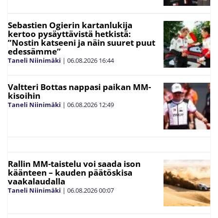
Sebastien Ogierin kartanlukija
kertoo pysäyttävistä hetkistä:
”Nostin katseeni ja näin suuret puut
edessämme”
Taneli Niinimäki
|
06.08.2026
16:44
Valtteri Bottas nappasi paikan MM-
kisoihin
Taneli Niinimäki
|
06.08.2026
12:49
Rallin MM-taistelu voi saada ison
käänteen – kauden päätöskisa
vaakalaudalla
Taneli Niinimäki
|
06.08.2026
00:07