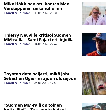
Mika Häkkinen otti kantaa Max
Verstappenin siirtohuhuihin
Taneli Niinimäki
|
05.08.2026
23:31
Thierry Neuville kritisoi Suomen
MM-rallia – Sami Pajari eri linjoilla
Taneli Niinimäki
|
04.08.2026
22:42
Toyotan data paljasti, mikä johti
Sebastien Ogierin rajuun ulosajoon
Taneli Niinimäki
|
04.08.2026
17:58
”Suomen MM-ralli on toinen
kotirallini” – Takamoto Katsuta