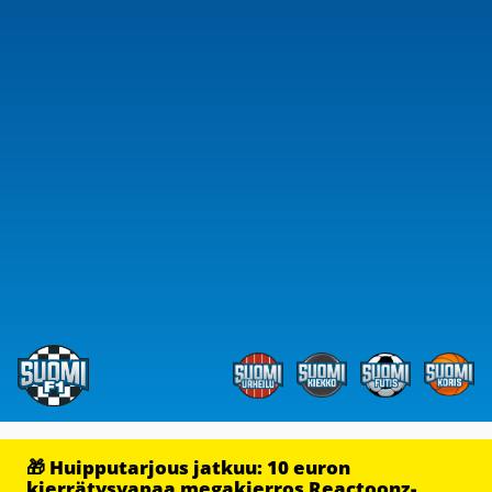
🎁 Huipputarjous jatkuu: 10 euron
kierrätysvapaa megakierros Reactoonz-