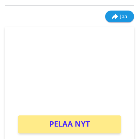
Jaa
1€ = 10€ arvosta
ilmaiskierroksia ilman
kierrätystä!
Talleta 1€
Saat heti 50 ilmaiskierrosta Tuohi 1000 -
peliin (arvo 0,20€ per kierros)!
Ei kierrätysvaatimusta!
PELAA NYT