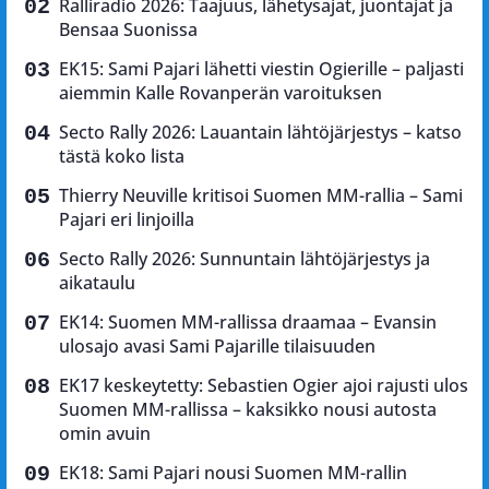
Ralliradio 2026: Taajuus, lähetysajat, juontajat ja
Bensaa Suonissa
EK15: Sami Pajari lähetti viestin Ogierille – paljasti
aiemmin Kalle Rovanperän varoituksen
Secto Rally 2026: Lauantain lähtöjärjestys – katso
tästä koko lista
Thierry Neuville kritisoi Suomen MM-rallia – Sami
Pajari eri linjoilla
Secto Rally 2026: Sunnuntain lähtöjärjestys ja
aikataulu
EK14: Suomen MM-rallissa draamaa – Evansin
ulosajo avasi Sami Pajarille tilaisuuden
EK17 keskeytetty: Sebastien Ogier ajoi rajusti ulos
Suomen MM-rallissa – kaksikko nousi autosta
omin avuin
EK18: Sami Pajari nousi Suomen MM-rallin