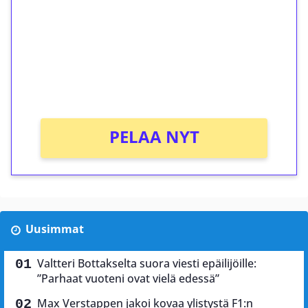
Talleta 1€
Saat heti 50 ilmaiskierrosta Tuohi 1000 -
peliin (arvo 0,20€ per kierros)!
Ei kierrätysvaatimusta!
PELAA NYT
Uusimmat
Valtteri Bottakselta suora viesti epäilijöille:
”Parhaat vuoteni ovat vielä edessä”
Max Verstappen jakoi kovaa ylistystä F1:n