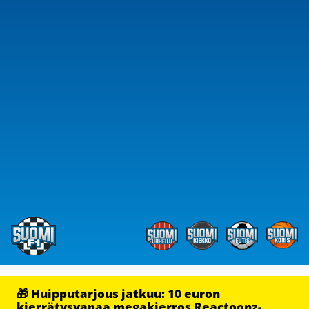
🎁 Huipputarjous jatkuu: 10 euron
kierrätysvapaa megakierros Reactoonz-