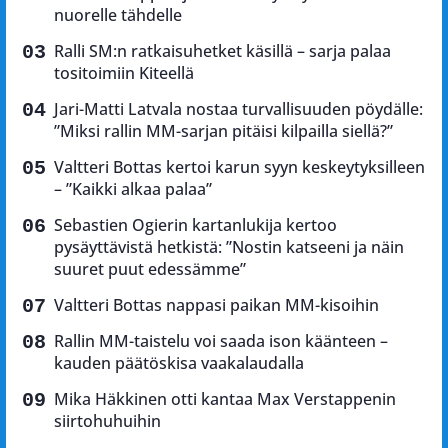
nuorelle tähdelle
Ralli SM:n ratkaisuhetket käsillä – sarja palaa
tositoimiin Kiteellä
Jari-Matti Latvala nostaa turvallisuuden pöydälle:
”Miksi rallin MM-sarjan pitäisi kilpailla siellä?”
Valtteri Bottas kertoi karun syyn keskeytyksilleen
– ”Kaikki alkaa palaa”
Sebastien Ogierin kartanlukija kertoo
pysäyttävistä hetkistä: ”Nostin katseeni ja näin
suuret puut edessämme”
Valtteri Bottas nappasi paikan MM-kisoihin
Rallin MM-taistelu voi saada ison käänteen –
kauden päätöskisa vaakalaudalla
Mika Häkkinen otti kantaa Max Verstappenin
siirtohuhuihin