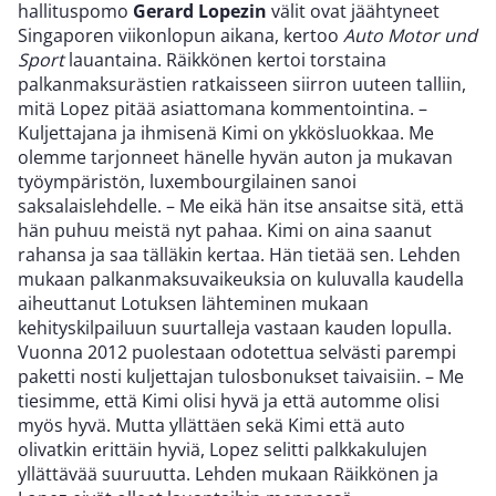
hallituspomo
Gerard Lopezin
välit ovat jäähtyneet
Singaporen viikonlopun aikana, kertoo
Auto Motor und
Sport
lauantaina. Räikkönen kertoi torstaina
palkanmaksurästien ratkaisseen siirron uuteen talliin,
mitä Lopez pitää asiattomana kommentointina. –
Kuljettajana ja ihmisenä Kimi on ykkösluokkaa. Me
olemme tarjonneet hänelle hyvän auton ja mukavan
työympäristön, luxembourgilainen sanoi
saksalaislehdelle. – Me eikä hän itse ansaitse sitä, että
hän puhuu meistä nyt pahaa. Kimi on aina saanut
rahansa ja saa tälläkin kertaa. Hän tietää sen. Lehden
mukaan palkanmaksuvaikeuksia on kuluvalla kaudella
aiheuttanut Lotuksen lähteminen mukaan
kehityskilpailuun suurtalleja vastaan kauden lopulla.
Vuonna 2012 puolestaan odotettua selvästi parempi
paketti nosti kuljettajan tulosbonukset taivaisiin. – Me
tiesimme, että Kimi olisi hyvä ja että automme olisi
myös hyvä. Mutta yllättäen sekä Kimi että auto
olivatkin erittäin hyviä, Lopez selitti palkkakulujen
yllättävää suuruutta. Lehden mukaan Räikkönen ja