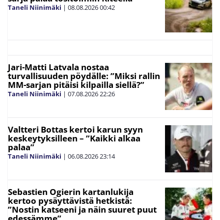
Taneli Niinimäki
|
08.08.2026
00:42
Jari-Matti Latvala nostaa
turvallisuuden pöydälle: ”Miksi rallin
MM-sarjan pitäisi kilpailla siellä?”
Taneli Niinimäki
|
07.08.2026
22:26
Valtteri Bottas kertoi karun syyn
keskeytyksilleen – ”Kaikki alkaa
palaa”
Taneli Niinimäki
|
06.08.2026
23:14
Sebastien Ogierin kartanlukija
kertoo pysäyttävistä hetkistä:
”Nostin katseeni ja näin suuret puut
edessämme”