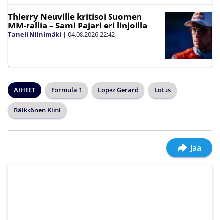
Thierry Neuville kritisoi Suomen
MM-rallia – Sami Pajari eri linjoilla
Taneli Niinimäki
|
04.08.2026
22:42
AIHEET
Formula 1
Lopez Gerard
Lotus
Räikkönen Kimi
Jaa
1€ = 10€ arvosta
ilmaiskierroksia ilman
kierrätystä!