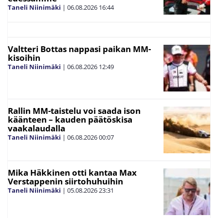
Taneli Niinimäki
|
06.08.2026
16:44
Valtteri Bottas nappasi paikan MM-
kisoihin
Taneli Niinimäki
|
06.08.2026
12:49
Rallin MM-taistelu voi saada ison
käänteen – kauden päätöskisa
vaakalaudalla
Taneli Niinimäki
|
06.08.2026
00:07
Mika Häkkinen otti kantaa Max
Verstappenin siirtohuhuihin
Taneli Niinimäki
|
05.08.2026
23:31