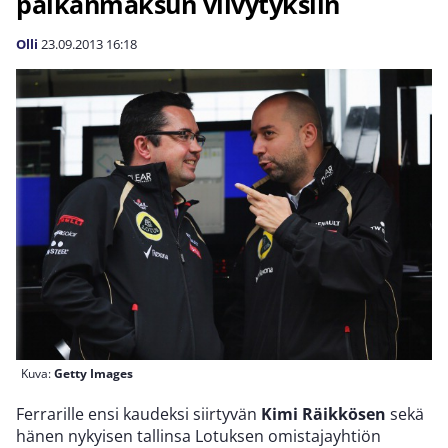
palkanmaksun viivytyksiin
Olli
23.09.2013
16:18
Kuva:
Getty Images
Ferrarille ensi kaudeksi siirtyvän
Kimi Räikkösen
sekä
hänen nykyisen tallinsa Lotuksen omistajayhtiön