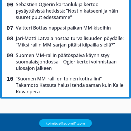
Sebastien Ogierin kartanlukija kertoo
pysäyttävistä hetkistä: ”Nostin katseeni ja näin
suuret puut edessämme”
Valtteri Bottas nappasi paikan MM-kisoihin
Jari-Matti Latvala nostaa turvallisuuden pöydälle:
”Miksi rallin MM-sarjan pitäisi kilpailla siellä?”
Suomen MM-rallin päätöspäivä käynnistyy
suomalaisjohdossa – Ogier kertoi voinnistaan
ulosajon jälkeen
”Suomen MM-ralli on toinen kotirallini” –
Takamoto Katsuta halusi tehdä saman kuin Kalle
Rovanperä
toimitus@suomif1.com