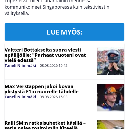
Lopez eivät olleet lauantaihin mennessä
kommunikoineet Singaporessa kuin tekstiviestin
välityksellä.
LUE MYÖS:
Valtteri Bottakselta suora viesti
epäilijöille: ”Parhaat vuoteni ovat
vielä edessä”
Taneli Niinimäki
|
08.08.2026
15:42
Max Verstappen jakoi kovaa
ylistystä F1:n nuorelle tähdelle
Taneli Niinimäki
|
08.08.2026
15:03
Ralli SM:n ratkaisuhetket käsillä –
sarja palaa tositoimiin Kiteellä