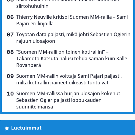
siirtohuhuihin
Thierry Neuville kritisoi Suomen MM-rallia – Sami
Pajari eri linjoilla
Toyotan data paljasti, mikä johti Sebastien Ogierin
rajuun ulosajoon
”Suomen MM-ralli on toinen kotirallini” –
Takamoto Katsuta halusi tehdä saman kuin Kalle
Rovanperä
Suomen MM-rallin voittaja Sami Pajari paljasti,
miltä kotirallin paineet oikeasti tuntuivat
Suomen MM-rallissa hurjan ulosajon kokenut
Sebastien Ogier paljasti loppukauden
suunnitelmansa
Luetuimmat