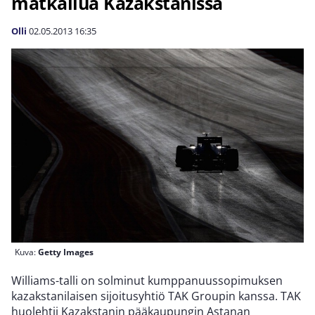
matkailua Kazakstanissa
Olli
02.05.2013
16:35
Kuva:
Getty Images
Williams-talli on solminut kumppanuussopimuksen
kazakstanilaisen sijoitusyhtiö TAK Groupin kanssa. TAK
huolehtii Kazakstanin pääkaupungin Astanan