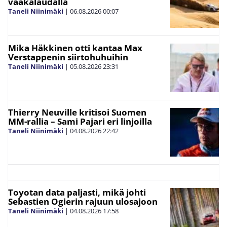
vaakalaudalla
Taneli Niinimäki
|
06.08.2026
00:07
Mika Häkkinen otti kantaa Max
Verstappenin siirtohuhuihin
Taneli Niinimäki
|
05.08.2026
23:31
Thierry Neuville kritisoi Suomen
MM-rallia – Sami Pajari eri linjoilla
Taneli Niinimäki
|
04.08.2026
22:42
Toyotan data paljasti, mikä johti
Sebastien Ogierin rajuun ulosajoon
Taneli Niinimäki
|
04.08.2026
17:58