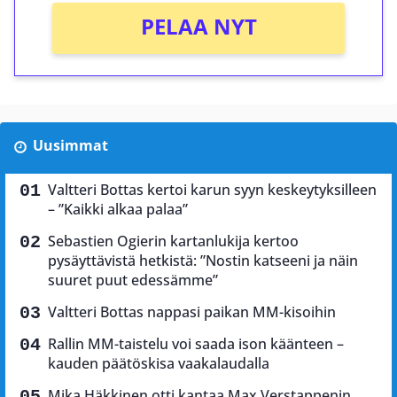
PELAA NYT
Uusimmat
Valtteri Bottas kertoi karun syyn keskeytyksilleen
– ”Kaikki alkaa palaa”
Sebastien Ogierin kartanlukija kertoo
pysäyttävistä hetkistä: ”Nostin katseeni ja näin
suuret puut edessämme”
Valtteri Bottas nappasi paikan MM-kisoihin
Rallin MM-taistelu voi saada ison käänteen –
kauden päätöskisa vaakalaudalla
Mika Häkkinen otti kantaa Max Verstappenin