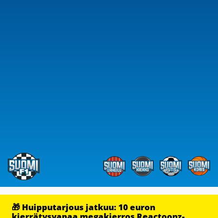
🎁 Huipputarjous jatkuu: 10 euron
kierrätysvapaa megakierros Reactoonz-