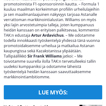
promotoinnista F1-sponsoroinnin kautta. – Formula 1
kuuluu maailman korkeimman profiilin urheilulajeihin
ja sen maailmanlaajuinen näkyvyys tarjoaa Astanalle
verrattoman markkinointialustan. Williams on myös
yksi lajin arvostetuimpia talleja, joten kumppanuus
heidän kanssaan on erityisen palkitsevaa, kommentoi
TAK:n edustaja
Artur Ardavichus
. – Me odotamme
todella innokkaasti työskentelyä yhdessä tänä vuonna
promotoidaksemme urheilua ja matkailua Astanan
kaupungissa sekä Kazakstanissa ylipäätään.
Tallipäällikkö
Sir Frank Williams
jatkoi: – Me
toivotamme suurella ilolla TAK:n tervetulleeksi tallin
uudeksi kumppaniksi ja odotamme läheistä
työskentelyä heidän kanssaan saavuttaaksemme
markkinointiambitiomme.
LUE MYÖS: