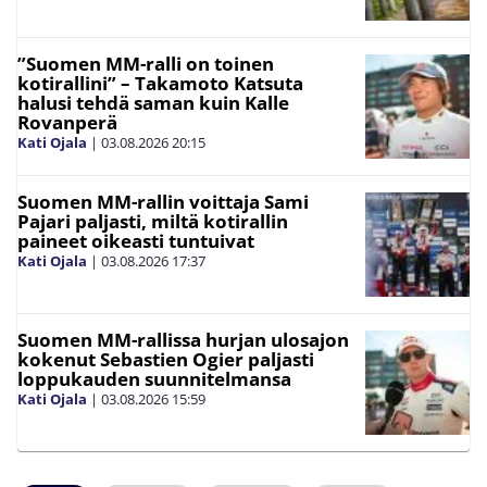
”Suomen MM-ralli on toinen
kotirallini” – Takamoto Katsuta
halusi tehdä saman kuin Kalle
Rovanperä
Kati Ojala
|
03.08.2026
20:15
Suomen MM-rallin voittaja Sami
Pajari paljasti, miltä kotirallin
paineet oikeasti tuntuivat
Kati Ojala
|
03.08.2026
17:37
Suomen MM-rallissa hurjan ulosajon
kokenut Sebastien Ogier paljasti
loppukauden suunnitelmansa
Kati Ojala
|
03.08.2026
15:59