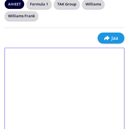
AIHEET
Formula 1
TAK Group
Williams
Williams Frank
Jaa
1€ = 10€ arvosta
ilmaiskierroksia ilman
kierrätystä!
Talleta 1€
Saat heti 50 ilmaiskierrosta Tuohi 1000 -
peliin (arvo 0,20€ per kierros)!
Ei kierrätysvaatimusta!