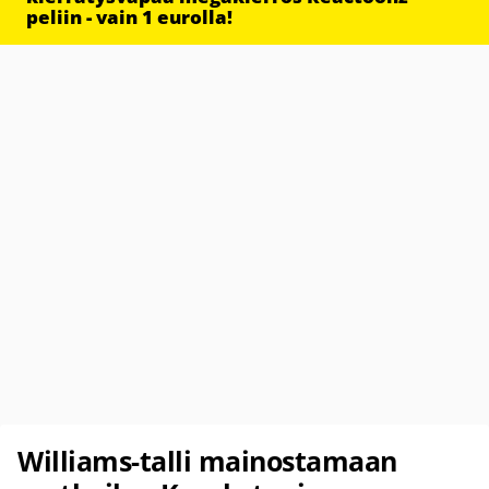
peliin - vain 1 eurolla!
Williams-talli mainostamaan