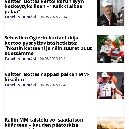
Valtteri Bottas kertoi karun syyn
keskeytyksilleen – ”Kaikki alkaa
palaa”
Taneli Niinimäki
|
06.08.2026
23:14
Sebastien Ogierin kartanlukija
kertoo pysäyttävistä hetkistä:
”Nostin katseeni ja näin suuret puut
edessämme”
Taneli Niinimäki
|
06.08.2026
16:44
Valtteri Bottas nappasi paikan MM-
kisoihin
Taneli Niinimäki
|
06.08.2026
12:49
Rallin MM-taistelu voi saada ison
käänteen – kauden päätöskisa