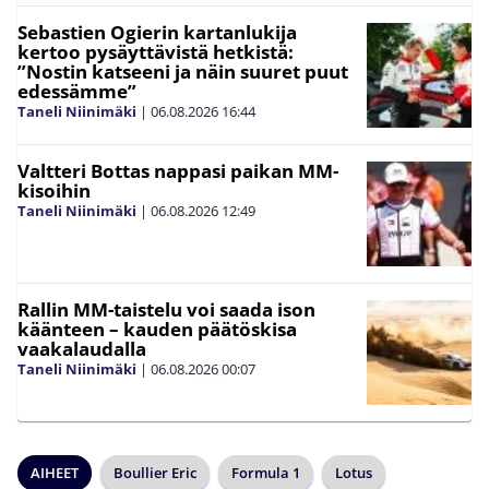
Sebastien Ogierin kartanlukija
kertoo pysäyttävistä hetkistä:
”Nostin katseeni ja näin suuret puut
edessämme”
Taneli Niinimäki
|
06.08.2026
16:44
Valtteri Bottas nappasi paikan MM-
kisoihin
Taneli Niinimäki
|
06.08.2026
12:49
Rallin MM-taistelu voi saada ison
käänteen – kauden päätöskisa
vaakalaudalla
Taneli Niinimäki
|
06.08.2026
00:07
AIHEET
Boullier Eric
Formula 1
Lotus