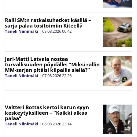
Ralli SM:n ratkaisuhetket käsillä –
sarja palaa tositoimiin Kiteellä
Taneli Niinimäki
|
08.08.2026
00:42
Jari-Matti Latvala nostaa
turvallisuuden pöydälle: ”Miksi rallin
MM-sarjan pitäisi kilpailla siellä?”
Taneli Niinimäki
|
07.08.2026
22:26
Valtteri Bottas kertoi karun syyn
keskeytyksilleen – ”Kaikki alkaa
palaa”
Taneli Niinimäki
|
06.08.2026
23:14