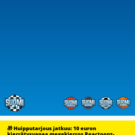
🎁 Huipputarjous jatkuu: 10 euron
kierrätysvapaa megakierros Reactoonz-