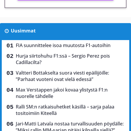
Uusimmat
FIA suunnittelee isoa muutosta F1-autoihin
Hurja siirtohuhu F1:ssä – Sergio Perez pois
Cadillacilta?
Valtteri Bottakselta suora viesti epäilijöille:
”Parhaat vuoteni ovat vielä edessä”
Max Verstappen jakoi kovaa ylistystä F1:n
nuorelle tähdelle
Ralli SM:n ratkaisuhetket käsillä – sarja palaa
tositoimiin Kiteellä
Jari-Matti Latvala nostaa turvallisuuden pöydälle:
”Miksi rallin MM-sarjan pitäisi kilpailla siellä?”