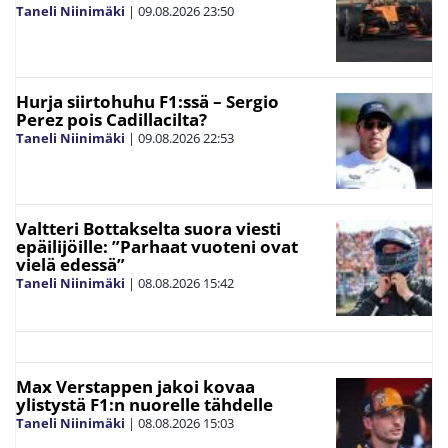
Taneli Niinimäki
|
09.08.2026
23:50
Hurja siirtohuhu F1:ssä – Sergio
Perez pois Cadillacilta?
Taneli Niinimäki
|
09.08.2026
22:53
Valtteri Bottakselta suora viesti
epäilijöille: ”Parhaat vuoteni ovat
vielä edessä”
Taneli Niinimäki
|
08.08.2026
15:42
Max Verstappen jakoi kovaa
ylistystä F1:n nuorelle tähdelle
Taneli Niinimäki
|
08.08.2026
15:03