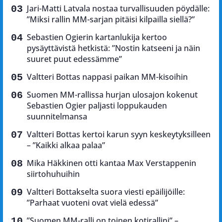
Jari-Matti Latvala nostaa turvallisuuden pöydälle:
”Miksi rallin MM-sarjan pitäisi kilpailla siellä?”
Sebastien Ogierin kartanlukija kertoo
pysäyttävistä hetkistä: ”Nostin katseeni ja näin
suuret puut edessämme”
Valtteri Bottas nappasi paikan MM-kisoihin
Suomen MM-rallissa hurjan ulosajon kokenut
Sebastien Ogier paljasti loppukauden
suunnitelmansa
Valtteri Bottas kertoi karun syyn keskeytyksilleen
– ”Kaikki alkaa palaa”
Mika Häkkinen otti kantaa Max Verstappenin
siirtohuhuihin
Valtteri Bottakselta suora viesti epäilijöille:
”Parhaat vuoteni ovat vielä edessä”
”Suomen MM-ralli on toinen kotirallini” –