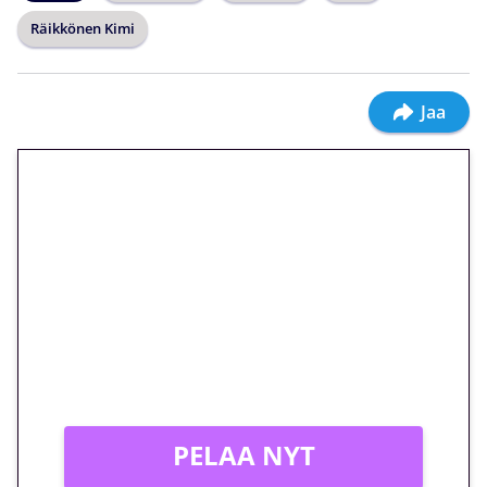
Räikkönen Kimi
Jaa
🎁 Huipputarjous jatkuu: 10
euron kierrätysvapaa
megakierros Reactoonz-
peliin – vain 1 eurolla!
Peli: Reactoonz
Vain uusille asiakkaille!
PELAA NYT