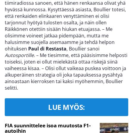
tiimiradiossa sanoen, että hänen renkaansa olivat yhä
hyvässä kunnossa. Kysyttäessä asiasta, Boullier totesi,
että renkaiden elinkaaren venyttäminen ei olisi
tarjonnut hyötyä tulosten osalta, ja näin ollen
Räikkönen otettiin sisään hiukan etuajassa. – Me
olisimme voineet jatkaa pidempään, mutta me
halusimme suojella asemaamme ja tehdä helpon
ohituksen
Paul di Restasta
, Boullier sanoi
Autosportille
. – Me tiesimme, että pääsisimme helposti
toiseksi, joten ei ollut mielekästä ottaa riskejä siinä
vaiheessa kisaa. – Olisi ollut vaikeaa puskea voittoon ja
alkuperäinen strategia oli joka tapauksessa pysähtyä
ainoastaan kierroksen tai kaksi myöhemmin, Boullier
selitti.
LUE MYÖS:
FIA suunnittelee isoa muutosta F1-
autoihin