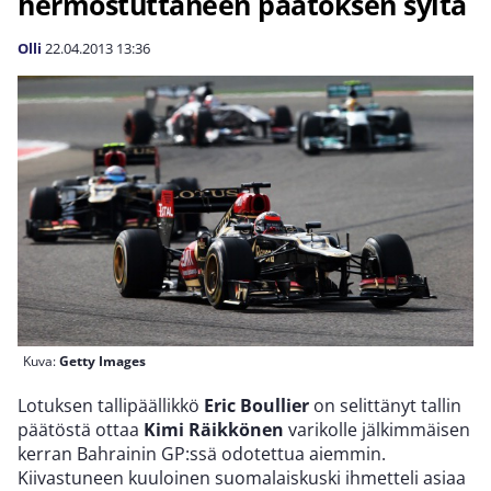
hermostuttaneen päätöksen syitä
Olli
22.04.2013
13:36
Kuva:
Getty Images
Lotuksen tallipäällikkö
Eric Boullier
on selittänyt tallin
päätöstä ottaa
Kimi Räikkönen
varikolle jälkimmäisen
kerran Bahrainin GP:ssä odotettua aiemmin.
Kiivastuneen kuuloinen suomalaiskuski ihmetteli asiaa