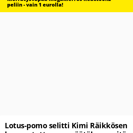
peliin - vain 1 eurolla!
Lotus-pomo selitti Kimi Räikkösen